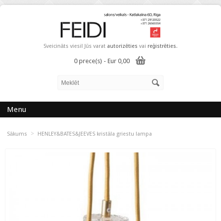
Sveicināts viesi! Jūs varat
autorizēties
vai
reģistrēties
.
0 prece(s) - Eur 0,00
Menu
>
Sākums
HENLEY&BATES&JEEVES kristāla griestu lampa