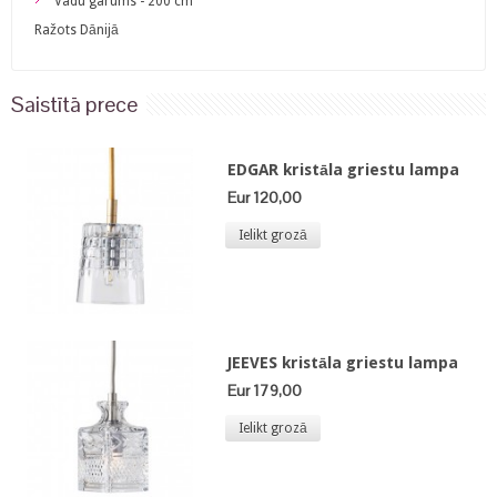
Vadu garums - 200 cm
​Ražots Dānijā
Saistītā prece
EDGAR kristāla griestu lampa
Eur 120,00
Ielikt grozā
JEEVES kristāla griestu lampa
Eur 179,00
Ielikt grozā