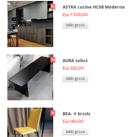
ASTRA cucine HC08 Moderna
Eur 7 500,00
Ielikt grozā
AURA soliņš
Eur 320,00
Ielikt grozā
BEA- V krēsls
Eur 140,00
Ielikt grozā