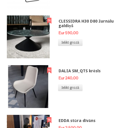
CLESSIDRA H30 D80 žurnālu
galdiņš
Eur 590,00
Ielikt grozā
DALIA SM_QTS krēsls
Eur 240,00
Ielikt grozā
EDDA stūra dīvāns
Eur 2 500,00