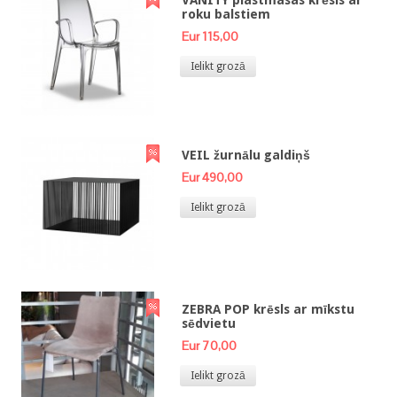
VANITY plastmasas krēsls ar
roku balstiem
Eur 115,00
Ielikt grozā
VEIL žurnālu galdiņš
Eur 490,00
Ielikt grozā
ZEBRA POP krēsls ar mīkstu
sēdvietu
Eur 70,00
Ielikt grozā