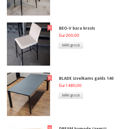
BEO-V bāra krēsls
Eur 200,00
Ielikt grozā
BLADE izvelkams galds 140
Eur 1 480,00
Ielikt grozā
DREAM kumode (zemā)