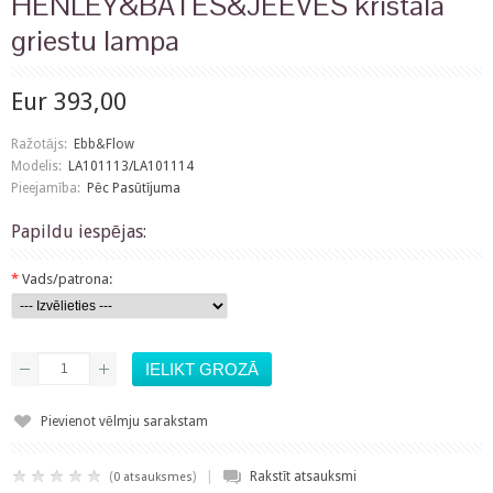
HENLEY&BATES&JEEVES kristāla
griestu lampa
Eur 393,00
Ražotājs:
Ebb&Flow
Modelis:
LA101113/LA101114
Pieejamība:
Pēc Pasūtījuma
Papildu iespējas:
*
Vads/patrona:
Pievienot vēlmju sarakstam
|
(
)
Rakstīt atsauksmi
0 atsauksmes