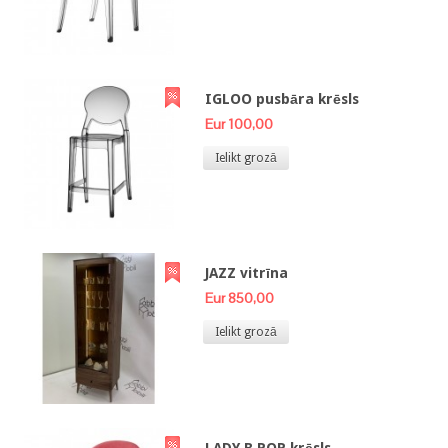
IGLOO pusbāra krēsls
Eur 100,00
Ielikt grozā
JAZZ vitrīna
Eur 850,00
Ielikt grozā
LADY B POP krēsls