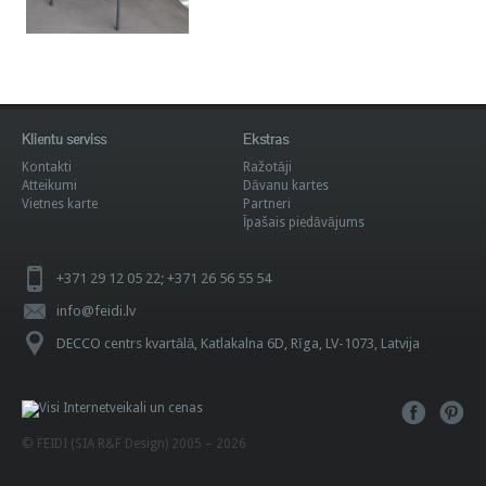
Klientu serviss
Ekstras
Kontakti
Ražotāji
Atteikumi
Dāvanu kartes
Vietnes karte
Partneri
Īpašais piedāvājums
+371 29 12 05 22; +371 26 56 55 54
info@feidi.lv
DECCO centrs kvartālā, Katlakalna 6D, Rīga, LV-1073, Latvija
© FEIDI (SIA R&F Design) 2005 – 2026