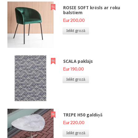
ROSIE SOFT krēsls ar roku
balstiem
Eur 200,00
Ielikt grozā
SCALA paklājs
Eur 190,00
Ielikt grozā
TRIPE H50 galdiņš
Eur 220,00
Ielikt grozā