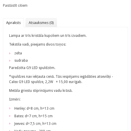
Pastāstīt citiem
Apraksts
Atsauksmes (0)
Lampa ar trīs kristāla kupoliem un trīs izvadiem.
Tekstila vadi, pieejams divos toņos:
zelta
sudraba
Paredzēta G9 LED spuldzēm.
*spuldzes nav iekļauta cenā. Tās iespējams iegādāties atsevišķi -
Calex G9 LED spuldze, 2,2W + 15,00 eur/gab.
Metāla griestu stiprinājums vadu krāsā.
​Izmēri:
Henley: d=8 cm, h=13 cm
Bates: d=7 cm, h=15 cm
Jeeves: d=7,5 cm, h=13 cm