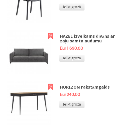
Ielikt grozā
HAZEL izvelkams dīvāns ar
zaļu samta audumu
Eur 1 690,00
Ielikt grozā
HORIZON rakstāmgalds
Eur 240,00
Ielikt grozā