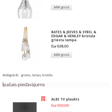
Ielikt grozā
BATES & JEEVES & SYBIL &
EDGAR & HENLEY kristāla
griestu lampa
Eur 628,00
Ielikt grozā
Atslēgvārdi:
griestu
,
lampa
,
kristāla
Īpašais piedāvājums
ALBI TV plaukts
Eur 650,00