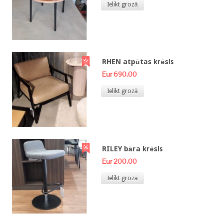
Ielikt grozā
RHEN atpūtas krēsls
Eur 690,00
Ielikt grozā
RILEY bāra krēsls
Eur 200,00
Ielikt grozā