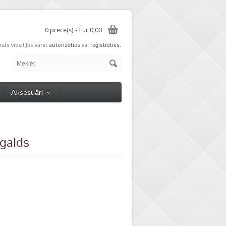
0 prece(s) - Eur 0,00
nāts viesi! Jūs varat
autorizēties
vai
reģistrēties
.
Aksesuāri
galds