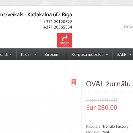
Sveici
Galdi
Krēsli
Birojam
Korpusa mēbeles
SALE
OVAL žurnālu 
Eur 359,00
Eur 280,00
Ražotājs:
Norcita Factory
Modelis:
Oval