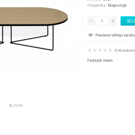
Pieejamība:
Ekspozīcijā
Pievienot vēlmju sarak
(
0 atsauksm
Pastāstīt citiem
ZOOM