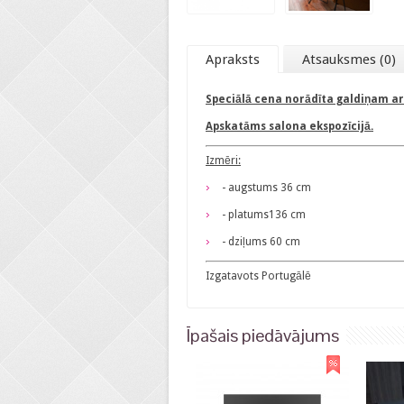
Apraksts
Atsauksmes (0)
Speciālā cena norādīta galdiņam a
Apskatāms salona ekspozīcijā.
Izmēri:
- augstums 36 cm
- platums136 cm
- dziļums 60 cm
Izgatavots Portugālē
Īpašais piedāvājums