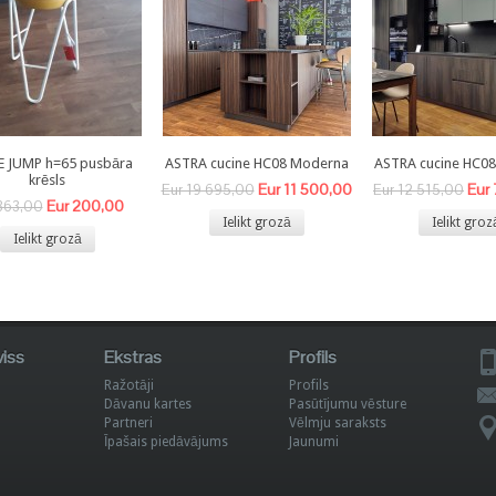
E JUMP h=65 pusbāra
ASTRA cucine HC08 Moderna
ASTRA cucine HC0
krēsls
Eur 11 500,00
Eur
Eur 19 695,00
Eur 12 515,00
Eur 200,00
363,00
Ielikt grozā
Ielikt groz
Ielikt grozā
viss
Ekstras
Profils
Ražotāji
Profils
Dāvanu kartes
Pasūtījumu vēsture
Partneri
Vēlmju saraksts
Īpašais piedāvājums
Jaunumi