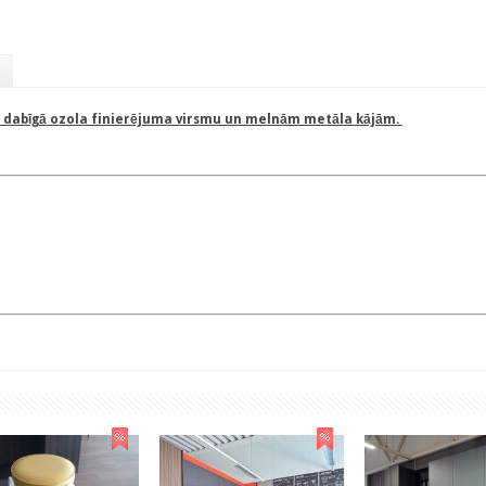
r dabīgā ozola finierējuma virsmu un melnām metāla kājām.