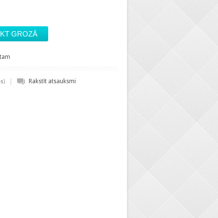
stam
|
)
Rakstīt atsauksmi
es