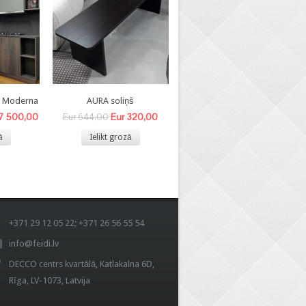
8 Moderna
AURA soliņš
BEA- V krēsls
 7 500,00
Eur 320,00
Eur 140,00
Eur 644,00
Eur 340,00
ā
Ielikt grozā
Ielikt grozā
+371 29 12 05 22; +371 26 56 55 54
info@feidi.lv
DECCO centrs kvartālā, Katlakalna 6D,
Rīga, LV-1073, Latvija