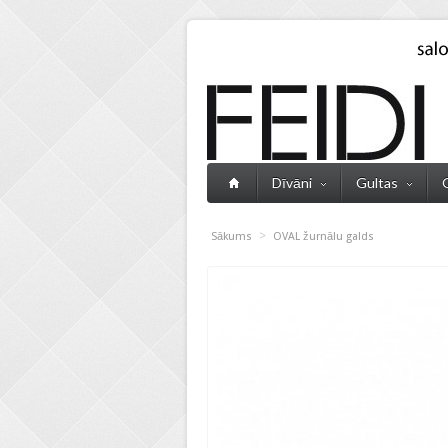
Dīvāni
Gultas
>
Sākums
OVAL žurnālu galds