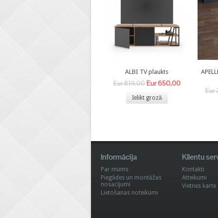
ALBI TV plaukts
APELL
Eur 650,00
Eur 819,00
Eur 
Ielikt grozā
Informācija
Klientu ser
Par mums
Kontakti
Piegādes un montāžas
Atteikumi
nosacījumi
Vietnes karte
Lietošanas noteikumi