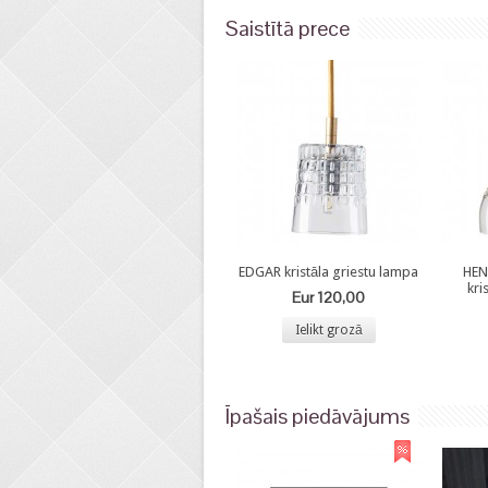
Saistītā prece
EDGAR kristāla griestu lampa
HEN
kri
Eur 120,00
Ielikt grozā
Īpašais piedāvājums