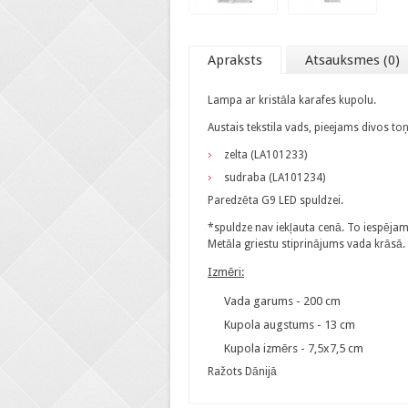
Apraksts
Atsauksmes (0)
Lampa ar kristāla karafes kupolu.
Austais tekstila vads, pieejams divos to
zelta (LA101233)
sudraba (LA101234)
Paredzēta G9 LED spuldzei.
*spuldze nav iekļauta cenā. To iespējam
Metāla griestu stiprinājums vada krāsā.
​Izmēri:
Vada garums - 200 cm
Kupola augstums - 13 cm
Kupola izmērs - 7,5x7,5 cm
Ražots Dānijā