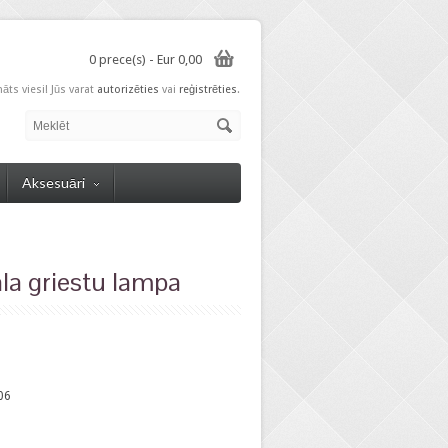
0 prece(s) - Eur 0,00
nāts viesi! Jūs varat
autorizēties
vai
reģistrēties
.
Aksesuāri
la griestu lampa
06