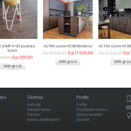
E JUMP h=65 pusbāra
ASTRA cucine HC08 Moderna
ASTRA cucine HC0
krēsls
Eur 11 500,00
Eur
Eur 19 695,00
Eur 12 515,00
Eur 200,00
363,00
Ielikt grozā
Ielikt groz
Ielikt grozā
viss
Ekstras
Profils
Ražotāji
Profils
Dāvanu kartes
Pasūtījumu vēsture
Partneri
Vēlmju saraksts
Īpašais piedāvājums
Jaunumi