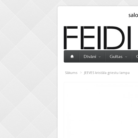
Dīvāni
Gultas
>
Sākums
JEEVES kristāla griestu lampa