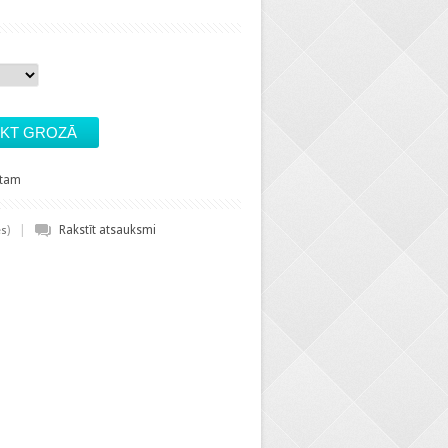
stam
|
)
Rakstīt atsauksmi
es