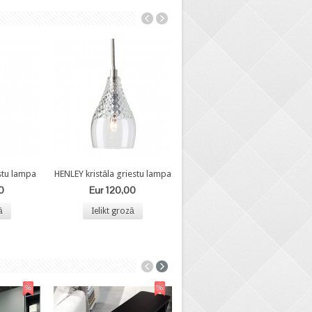
estu lampa
HENLEY kristāla griestu lampa
0
Eur 120,00
ā
Ielikt grozā