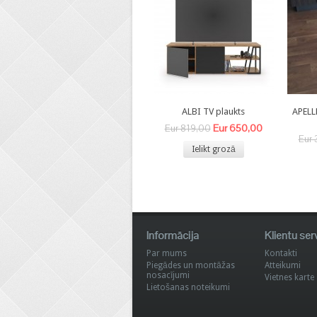
ALBI TV plaukts
APELL
Eur 650,00
Eur 819,00
Eur 
Ielikt grozā
Informācija
Klientu ser
Par mums
Kontakti
Piegādes un montāžas
Atteikumi
nosacījumi
Vietnes karte
Lietošanas noteikumi