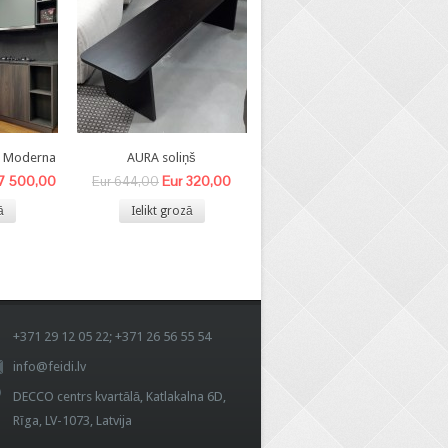
8 Moderna
AURA soliņš
BEA- V krēsls
 7 500,00
Eur 320,00
Eur 140,00
Eur 644,00
Eur 340,00
ā
Ielikt grozā
Ielikt grozā
+371 29 12 05 22; +371 26 56 55 54
info@feidi.lv
DECCO centrs kvartālā, Katlakalna 6D,
Rīga, LV-1073, Latvija