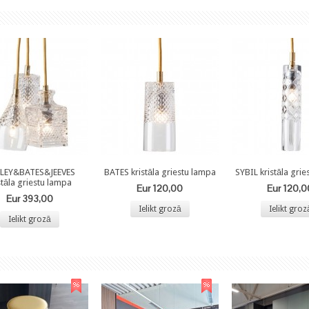
LEY&BATES&JEEVES
BATES kristāla griestu lampa
SYBIL kristāla gri
stāla griestu lampa
Eur 120,00
Eur 120,0
Eur 393,00
Ielikt grozā
Ielikt groz
Ielikt grozā