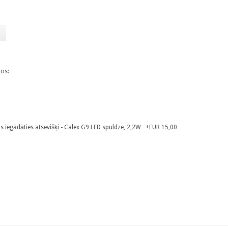
ņos:
s iegādāties atsevišķi - Calex G9 LED spuldze, 2,2W +EUR 15,00