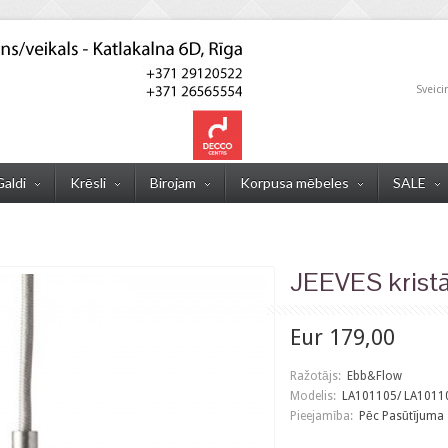
Sveici
Galdi
Krēsli
Birojam
Korpusa mēbeles
SALE
JEEVES kristā
Eur 179,00
Ražotājs:
Ebb&Flow
Modelis:
LA101105/ LA1011
Pieejamība:
Pēc Pasūtījuma