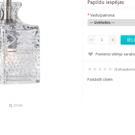
Papildu iespējas:
*
Vads/patrona:
Pievienot vēlmju sarak
(
0 atsauksm
Pastāstīt citiem
ZOOM