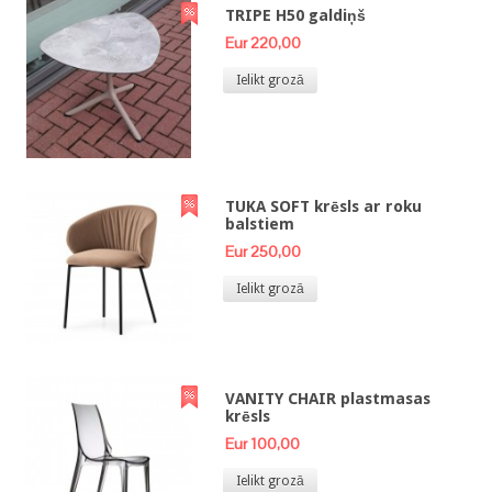
TRIPE H50 galdiņš
Eur 220,00
Ielikt grozā
TUKA SOFT krēsls ar roku
balstiem
Eur 250,00
Ielikt grozā
VANITY CHAIR plastmasas
krēsls
Eur 100,00
Ielikt grozā