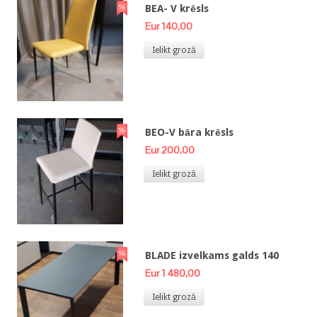
BEA- V krēsls
Eur 140,00
Ielikt grozā
BEO-V bāra krēsls
Eur 200,00
Ielikt grozā
BLADE izvelkams galds 140
Eur 1 480,00
Ielikt grozā