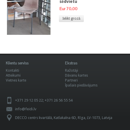
sēdvietu
Eur 70,00
Ielikt grozā
Klientu serviss
Ekstras
Kontakti
Ražotāji
Atteikumi
Dāvanu kartes
Vietnes karte
Partneri
Īpašais piedāvājums
+371 29 12 05 22; +371 26 56 55 54
info@feidi.lv
DECCO centrs kvartālā, Katlakalna 6D, Rīga, LV-1073, Latvija