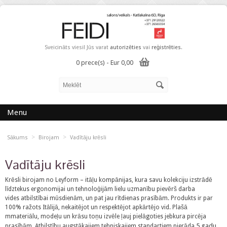
Sveicināts viesi! Jūs varat
autorizēties
vai
reģistrēties
.
0 prece(s) - Eur 0,00
Menu
>
>
Sākums
Birojam
Vadītāju krēsli
Vadītāju krēsli
Krēsli birojam no Leyform – itāļu kompānijas, kura savu kolekciju izstrādē
līdztekus ergonomijai un tehnoloģijām lielu uzmanību pievērš darba
vides atbilstībai mūsdienām, un pat jau rītdienas prasībām. Produkts ir par
100% ražots Itālijā, nekaitējot un respektējot apkārtējo vid. Plašā
mmateriālu, modeļu un krāsu toņu izvēle ļauj pielāgoties jebkura pircēja
5 gadu
prasībām. Atbilstību augstākajiem tehniskajiem standartiem pierāda