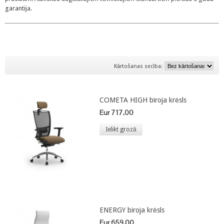
garantija
.
Kārtošanas secība:
COMETA HIGH biroja krēsls
Eur 717,00
Ielikt grozā
ENERGY biroja krēsls
Eur 659,00