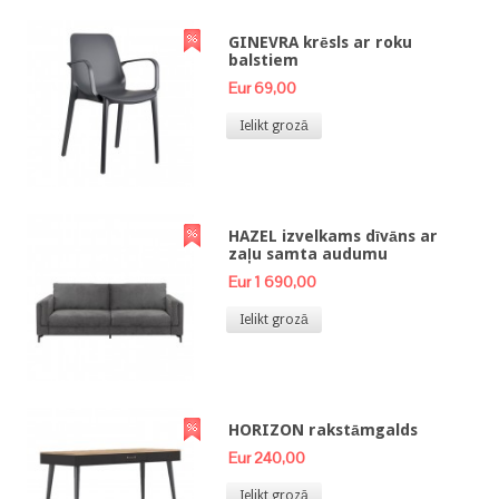
GINEVRA krēsls ar roku
balstiem
Eur 69,00
Ielikt grozā
HAZEL izvelkams dīvāns ar
zaļu samta audumu
Eur 1 690,00
Ielikt grozā
HORIZON rakstāmgalds
Eur 240,00
Ielikt grozā