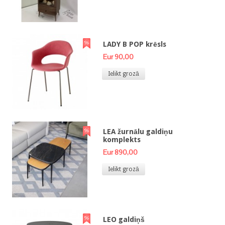
LADY B POP krēsls
Eur 90,00
Ielikt grozā
LEA žurnālu galdiņu
komplekts
Eur 890,00
Ielikt grozā
LEO galdiņš