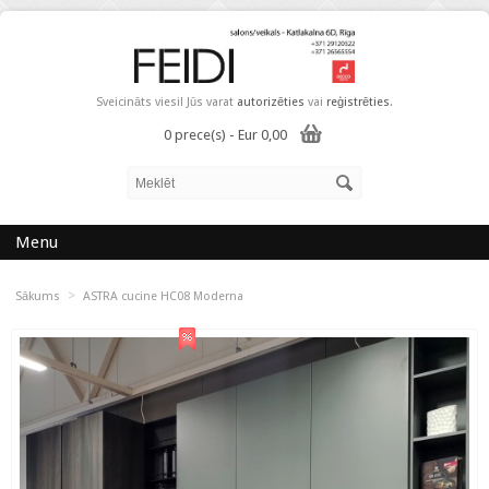
Sveicināts viesi! Jūs varat
autorizēties
vai
reģistrēties
.
0 prece(s) - Eur 0,00
Menu
>
Sākums
ASTRA cucine HC08 Moderna