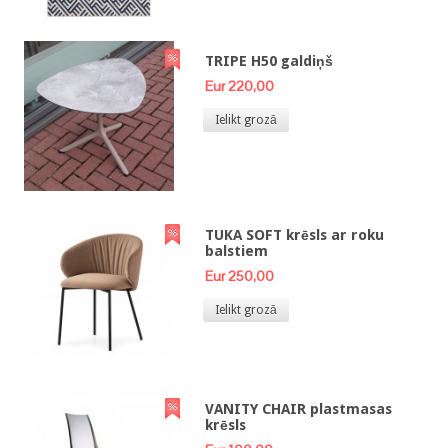
TRIPE H50 galdiņš
Eur 220,00
Ielikt grozā
TUKA SOFT krēsls ar roku
balstiem
Eur 250,00
Ielikt grozā
VANITY CHAIR plastmasas
krēsls