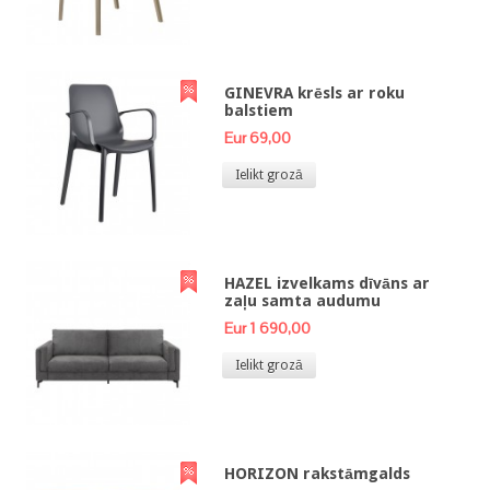
GINEVRA krēsls ar roku
balstiem
Eur 69,00
Ielikt grozā
HAZEL izvelkams dīvāns ar
zaļu samta audumu
Eur 1 690,00
Ielikt grozā
HORIZON rakstāmgalds