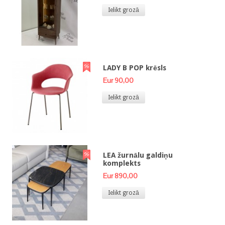
Ielikt grozā
LADY B POP krēsls
Eur 90,00
Ielikt grozā
LEA žurnālu galdiņu
komplekts
Eur 890,00
Ielikt grozā