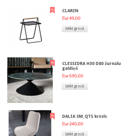
CLARIN
Eur 49,00
Ielikt grozā
CLESSIDRA H30 D80 žurnālu
galdiņš
Eur 590,00
Ielikt grozā
DALIA SM_QTS krēsls
Eur 240,00
Ielikt grozā