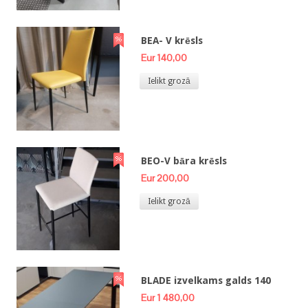
BEA- V krēsls
Eur 140,00
Ielikt grozā
BEO-V bāra krēsls
Eur 200,00
Ielikt grozā
BLADE izvelkams galds 140
Eur 1 480,00