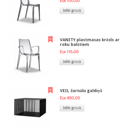
Eur 100,00
Ielikt grozā
VANITY plastmasas krēsls ar
roku balstiem
Eur 115,00
Ielikt grozā
VEIL žurnālu galdiņš
Eur 490,00
Ielikt grozā