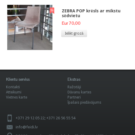
ZEBRA POP krēsls ar mīkstu
sēdvietu
Eur 70,00
Ielikt grozā
Klientu serviss
Ekstras
Kontakti
Ražotāji
Atteikumi
Dāvanu kartes
Vietnes karte
Partneri
Īpašais piedāvājums
+371 29 12 05 22; +371 26 56 55 54
info@feidi.lv