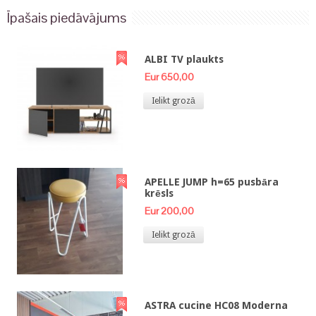
Īpašais piedāvājums
ALBI TV plaukts
Eur 650,00
Ielikt grozā
APELLE JUMP h=65 pusbāra
krēsls
Eur 200,00
Ielikt grozā
ASTRA cucine HC08 Moderna