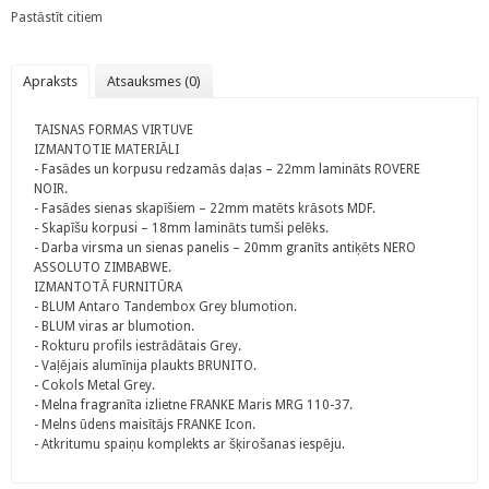
Pastāstīt citiem
Apraksts
Atsauksmes (0)
TAISNAS FORMAS VIRTUVE
IZMANTOTIE MATERIĀLI
- Fasādes un korpusu redzamās daļas – 22mm lamināts ROVERE
NOIR.
- Fasādes sienas skapīšiem – 22mm matēts krāsots MDF.
- Skapīšu korpusi – 18mm lamināts tumši pelēks.
- Darba virsma un sienas panelis – 20mm granīts antiķēts NERO
ASSOLUTO ZIMBABWE.
IZMANTOTĀ FURNITŪRA
- BLUM Antaro Tandembox Grey blumotion.
- BLUM viras ar blumotion.
- Rokturu profils iestrādātais Grey.
- Vaļējais alumīnija plaukts BRUNITO.
- Cokols Metal Grey.
- Melna fragranīta izlietne FRANKE Maris MRG 110-37.
- Melns ūdens maisītājs FRANKE Icon.
- Atkritumu spaiņu komplekts ar šķirošanas iespēju.