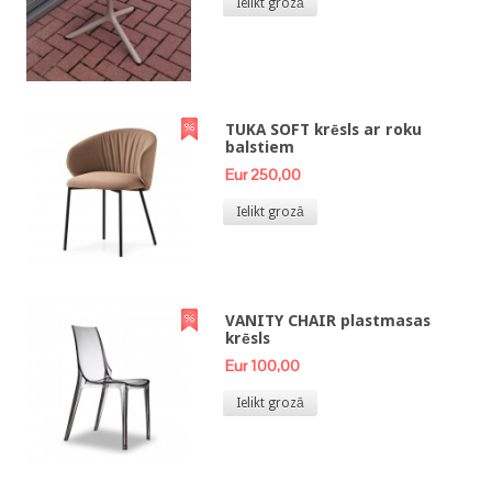
Ielikt grozā
TUKA SOFT krēsls ar roku
balstiem
Eur 250,00
Ielikt grozā
VANITY CHAIR plastmasas
krēsls
Eur 100,00
Ielikt grozā