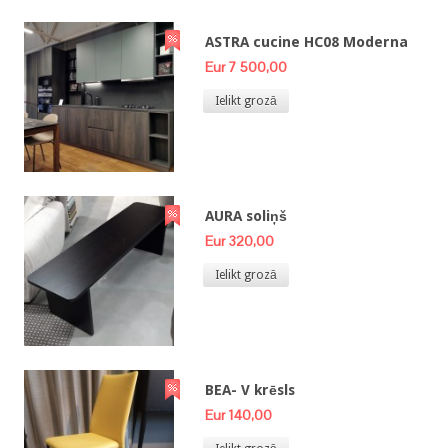
ASTRA cucine HC08 Moderna
Eur 7 500,00
Ielikt grozā
AURA soliņš
Eur 320,00
Ielikt grozā
BEA- V krēsls
Eur 140,00