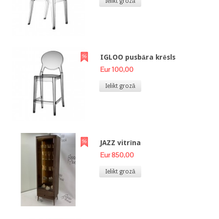
Ielikt grozā
IGLOO pusbāra krēsls
Eur 100,00
Ielikt grozā
JAZZ vitrīna
Eur 850,00
Ielikt grozā