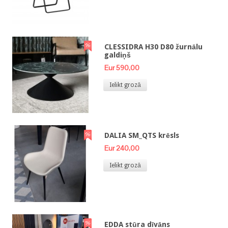
CLESSIDRA H30 D80 žurnālu
galdiņš
Eur 590,00
Ielikt grozā
DALIA SM_QTS krēsls
Eur 240,00
Ielikt grozā
EDDA stūra dīvāns