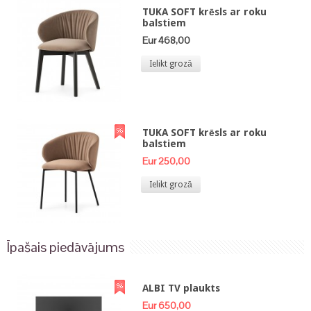
TUKA SOFT krēsls ar roku
balstiem
Eur 468,00
Ielikt grozā
TUKA SOFT krēsls ar roku
balstiem
Eur 250,00
Ielikt grozā
Īpašais piedāvājums
ALBI TV plaukts
Eur 650,00