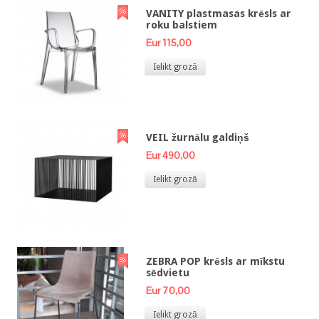
VANITY plastmasas krēsls ar
roku balstiem
Eur 115,00
Ielikt grozā
VEIL žurnālu galdiņš
Eur 490,00
Ielikt grozā
ZEBRA POP krēsls ar mīkstu
sēdvietu
Eur 70,00
Ielikt grozā