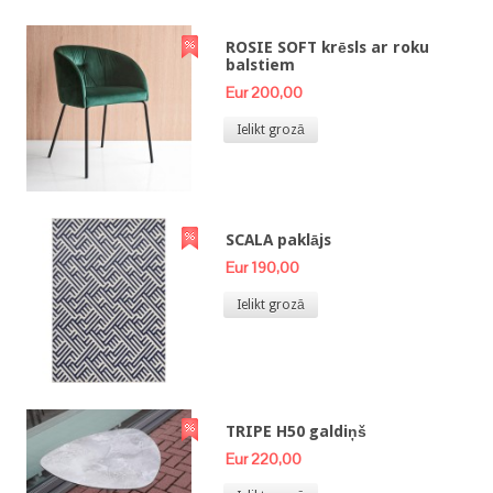
ROSIE SOFT krēsls ar roku
balstiem
Eur 200,00
Ielikt grozā
SCALA paklājs
Eur 190,00
Ielikt grozā
TRIPE H50 galdiņš
Eur 220,00