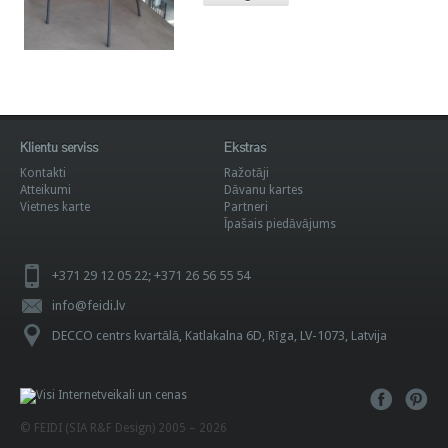
Klientu serviss
Ekstras
Kontakti
Ražotāji
Atteikumi
Dāvanu kartes
Vietnes karte
Partneri
Īpašais piedāvājums
+371 29 12 05 22; +371 26 56 55 54
info@feidi.lv
DECCO centrs kvartālā, Katlakalna 6D, Rīga, LV-1073, Latvija
© FEIDI (SIA R&F Design) 2005 – 2026