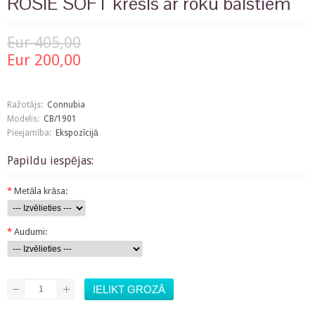
ROSIE SOFT krēsls ar roku balstiem
Eur 405,00
Eur 200,00
Ražotājs:
Connubia
Modelis:
CB/1901
Pieejamība:
Ekspozīcijā
Papildu iespējas:
*
Metāla krāsa:
*
Audumi: