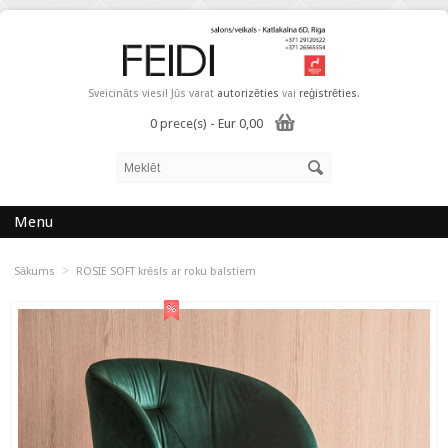
Sveicināts viesi! Jūs varat
autorizēties
vai
reģistrēties
.
0 prece(s) - Eur 0,00
Menu
>
Sākums
ROSIE SOFT krēsls ar roku balstiem