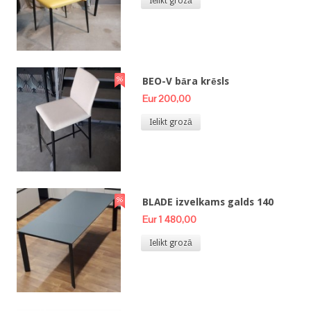
Ielikt grozā
BEO-V bāra krēsls
Eur 200,00
Ielikt grozā
BLADE izvelkams galds 140
Eur 1 480,00
Ielikt grozā