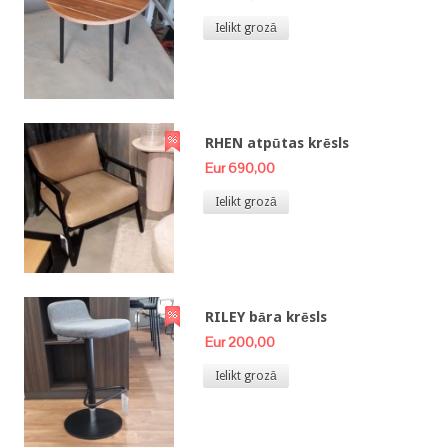
Ielikt grozā
RHEN atpūtas krēsls
Eur 690,00
Ielikt grozā
RILEY bāra krēsls
Eur 200,00
Ielikt grozā