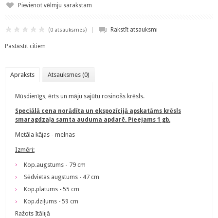
Pievienot vēlmju sarakstam
|
(
)
Rakstīt atsauksmi
0 atsauksmes
Pastāstīt citiem
Apraksts
Atsauksmes (0)
Mūsdienīgs, ērts un māju sajūtu rosinošs krēsls.
Speciālā cena norādīta un ekspozīcijā apskatāms krēsls
smaragdzaļa samta auduma apdarē. Pieejams 1 gb.
Metāla kājas - melnas
Izmēri:
Kop.augstums - 79 cm
Sēdvietas augstums - 47 cm
Kop.platums - 55 cm
Kop.dziļums - 59 cm
Ražots Itālijā