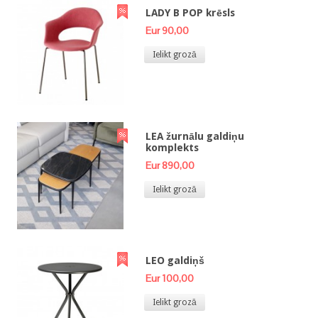
LADY B POP krēsls
Eur 90,00
Ielikt grozā
LEA žurnālu galdiņu
komplekts
Eur 890,00
Ielikt grozā
LEO galdiņš
Eur 100,00
Ielikt grozā