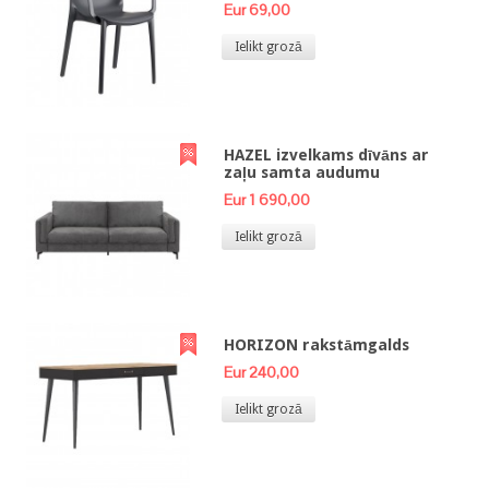
Eur 69,00
Ielikt grozā
HAZEL izvelkams dīvāns ar
zaļu samta audumu
Eur 1 690,00
Ielikt grozā
HORIZON rakstāmgalds
Eur 240,00
Ielikt grozā