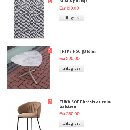
SCALA paklājs
Eur 190,00
Ielikt grozā
TRIPE H50 galdiņš
Eur 220,00
Ielikt grozā
TUKA SOFT krēsls ar roku
balstiem
Eur 250,00
Ielikt grozā