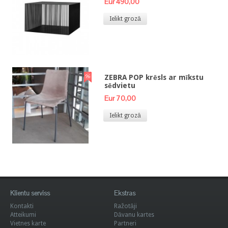
Eur 490,00
Ielikt grozā
ZEBRA POP krēsls ar mīkstu
sēdvietu
Eur 70,00
Ielikt grozā
Klientu serviss
Ekstras
Kontakti
Ražotāji
Atteikumi
Dāvanu kartes
Vietnes karte
Partneri