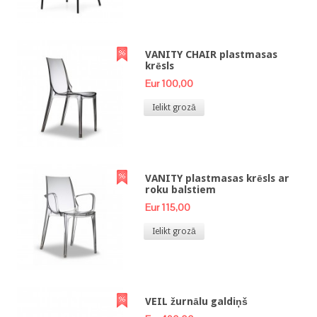
VANITY CHAIR plastmasas
krēsls
Eur 100,00
Ielikt grozā
VANITY plastmasas krēsls ar
roku balstiem
Eur 115,00
Ielikt grozā
VEIL žurnālu galdiņš