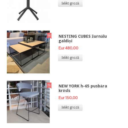
Ielikt grozā
NESTING CUBES žurnālu
galdiņi
Eur 480,00
Ielikt grozā
NEW YORK h-65 pusbāra
krēsls
Eur 150,00
Ielikt grozā