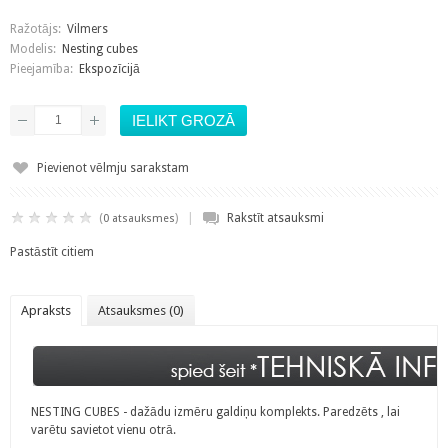
Ražotājs:
Vilmers
Modelis:
Nesting cubes
Pieejamība:
Ekspozīcijā
Pievienot vēlmju sarakstam
|
(
)
Rakstīt atsauksmi
0 atsauksmes
Pastāstīt citiem
Apraksts
Atsauksmes (0)
NESTING CUBES - dažādu izmēru galdiņu komplekts. Paredzēts , lai
varētu savietot vienu otrā.