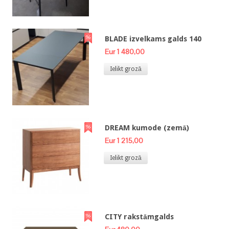
BLADE izvelkams galds 140
Eur 1 480,00
Ielikt grozā
DREAM kumode (zemā)
Eur 1 215,00
Ielikt grozā
CITY rakstāmgalds