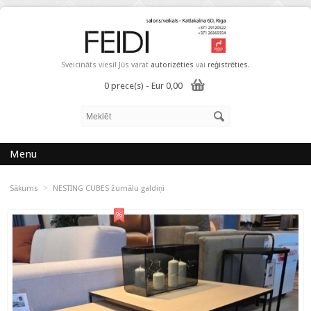
Sveicināts viesi! Jūs varat
autorizēties
vai
reģistrēties
.
0 prece(s) - Eur 0,00
Menu
>
Sākums
NESTING CUBES žurnālu galdiņi