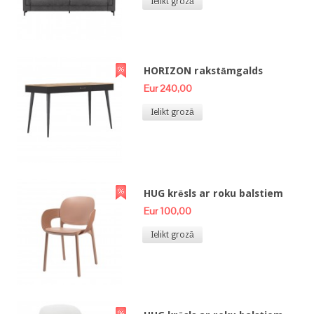
Ielikt grozā
HORIZON rakstāmgalds
Eur 240,00
Ielikt grozā
HUG krēsls ar roku balstiem
Eur 100,00
Ielikt grozā