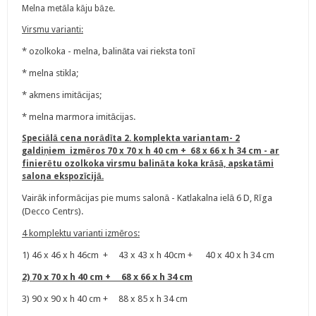
Melna metāla kāju bāze.
Virsmu varianti:
* ozolkoka - melna, balināta vai rieksta tonī
* melna stikla;
* akmens imitācijas;
* melna marmora imitācijas.
Speciālā cena norādīta 2. komplekta variantam- 2
galdiņiem izmēros
70 x 70 x h 40 cm + 68 x 66 x h 34 cm
- ar
finierētu ozolkoka virsmu balināta koka krāsā, apskatāmi
salona ekspozīcijā.
Vairāk informācijas pie mums salonā - Katlakalna ielā 6 D, Rīga
(Decco Centrs).
4 komplektu varianti izmēros:
1) 46 x 46 x h 46cm + 43 x 43 x h 40cm + 40 x 40 x h 34 cm
2) 70 x 70 x h 40 cm + 68 x 66 x h 34 cm
3) 90 x 90 x h 40 cm + 88 x 85 x h 34 cm