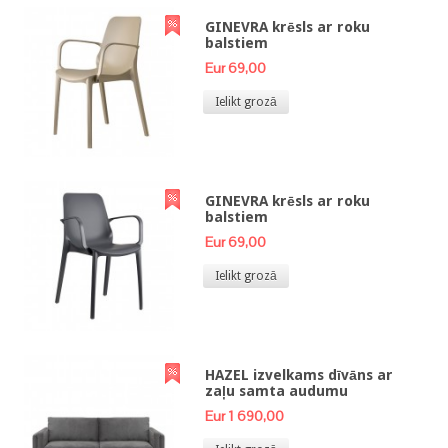
GINEVRA krēsls ar roku
balstiem
Eur 69,00
Ielikt grozā
GINEVRA krēsls ar roku
balstiem
Eur 69,00
Ielikt grozā
HAZEL izvelkams dīvāns ar
zaļu samta audumu
Eur 1 690,00