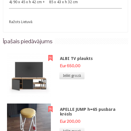
4) 90 x 45 x h 42 cm + 85 x 43 x h 32 cm
Ražots Lietuvā
Īpašais piedāvājums
ALBI TV plaukts
Eur 650,00
Ielikt grozā
APELLE JUMP h=65 pusbāra
krēsls
Eur 200,00