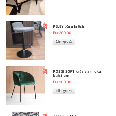
RILEY bāra krēsls
Eur 200,00
Ielikt grozā
ROSIE SOFT krēsls ar roku
balstiem
Eur 200,00
Ielikt grozā