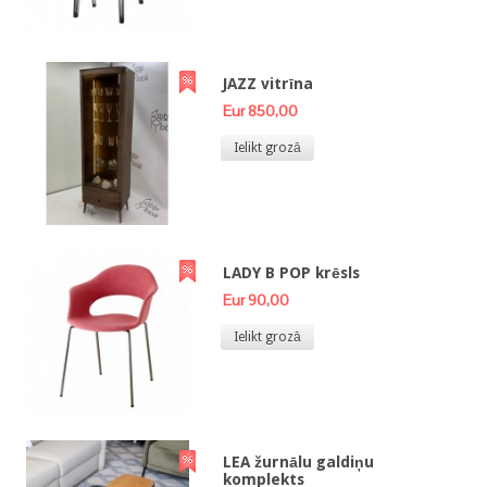
JAZZ vitrīna
Eur 850,00
Ielikt grozā
LADY B POP krēsls
Eur 90,00
Ielikt grozā
LEA žurnālu galdiņu
komplekts