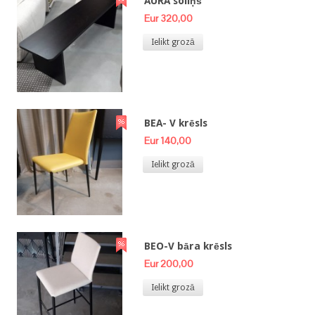
AURA soliņš
Eur 320,00
Ielikt grozā
BEA- V krēsls
Eur 140,00
Ielikt grozā
BEO-V bāra krēsls
Eur 200,00
Ielikt grozā