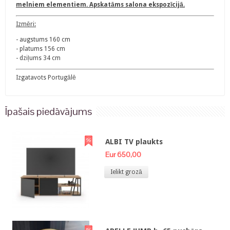
melniem elementiem. Apskatāms salona ekspozīcijā.
Izmēri:
- augstums 160 cm
- platums 156 cm
- dziļums 34 cm
Izgatavots Portugālē
Īpašais piedāvājums
ALBI TV plaukts
Eur 650,00
Ielikt grozā