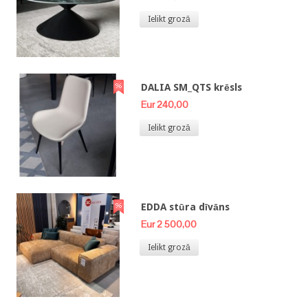
Ielikt grozā
DALIA SM_QTS krēsls
Eur 240,00
Ielikt grozā
EDDA stūra dīvāns
Eur 2 500,00
Ielikt grozā