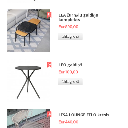
LEA žurnālu galdiņu
komplekts
Eur 890,00
Ielikt grozā
LEO galdiņš
Eur 100,00
Ielikt grozā
LISA LOUNGE FILO krēsls
Eur 440,00