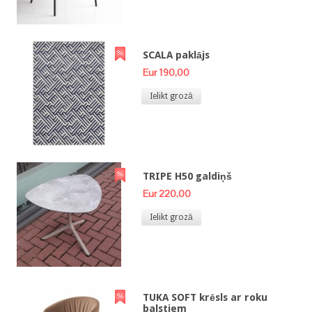
SCALA paklājs
Eur 190,00
Ielikt grozā
TRIPE H50 galdiņš
Eur 220,00
Ielikt grozā
TUKA SOFT krēsls ar roku
balstiem