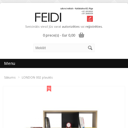
Sveicināts viesi! Jūs varat
autorizēties
vai
reģistrēties
.
0 prece(s) - Eur 0,00
Menu
>
Sākums
LONDON 002 plaukts