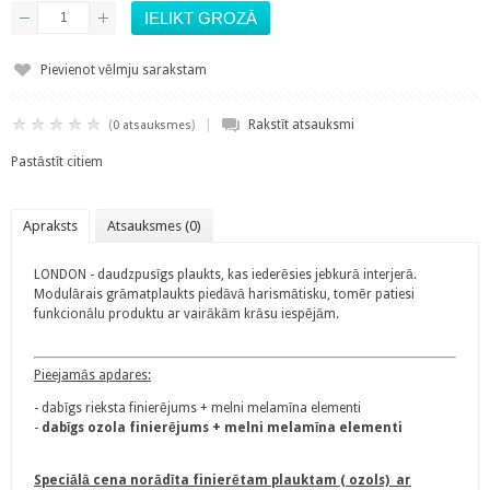
Pievienot vēlmju sarakstam
|
(
)
Rakstīt atsauksmi
0 atsauksmes
Pastāstīt citiem
Apraksts
Atsauksmes (0)
LONDON - daudzpusīgs plaukts, kas iederēsies jebkurā interjerā.
Modulārais grāmatplaukts piedāvā harismātisku, tomēr patiesi
funkcionālu produktu ar vairākām krāsu iespējām.
Pieejamās apdares:
- dabīgs rieksta finierējums + melni melamīna elementi
-
dabīgs ozola finierējums + melni melamīna elementi
Speciālā cena norādīta finierētam plauktam ( ozols) ar