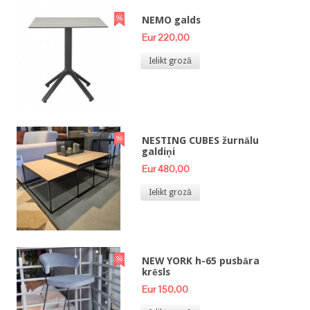
NEMO galds
Eur 220,00
Ielikt grozā
NESTING CUBES žurnālu
galdiņi
Eur 480,00
Ielikt grozā
NEW YORK h-65 pusbāra
krēsls
Eur 150,00