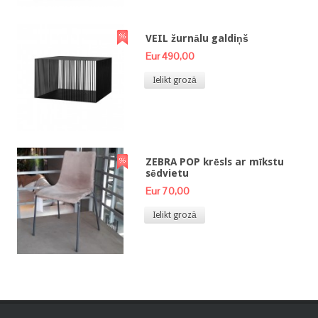
VEIL žurnālu galdiņš
Eur 490,00
Ielikt grozā
ZEBRA POP krēsls ar mīkstu
sēdvietu
Eur 70,00
Ielikt grozā