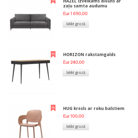
HAZEL izvelkams dīvāns ar
zaļu samta audumu
Eur 1 690,00
Ielikt grozā
HORIZON rakstāmgalds
Eur 240,00
Ielikt grozā
HUG krēsls ar roku balstiem
Eur 100,00
Ielikt grozā