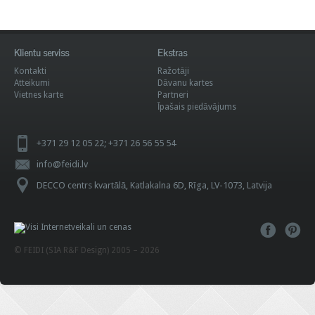
Klientu serviss
Ekstras
Kontakti
Ražotāji
Atteikumi
Dāvanu kartes
Vietnes karte
Partneri
Īpašais piedāvājums
+371 29 12 05 22; +371 26 56 55 54
info@feidi.lv
DECCO centrs kvartālā, Katlakalna 6D, Rīga, LV-1073, Latvija
© FEIDI (SIA R&F Design) 2005 – 2026