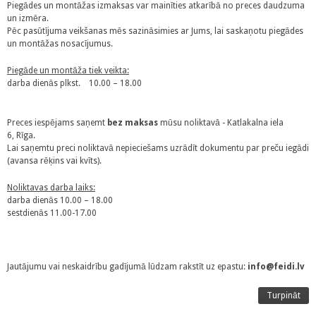
Piegādes un montāžas izmaksas var mainīties atkarībā no preces daudzuma
un izmēra.
Pēc pasūtījuma veikšanas mēs sazināsimies ar Jums, lai saskaņotu piegādes
un montāžas nosacījumus.
Piegāde un montāža tiek veikta:
darba dienās plkst. 10.00 – 18.00
Preces iespējams saņemt
bez maksas
mūsu noliktavā - Katlakalna iela
6, Rīga.
Lai saņemtu preci noliktavā nepieciešams uzrādīt dokumentu par preču iegādi
(avansa rēķins vai kvīts).
Noliktavas darba laiks:
darba dienās 10.00 – 18.00
sestdienās 11.00-17.00
Jautājumu vai neskaidrību gadījumā lūdzam rakstīt uz epastu:
info@feidi.lv
Turpināt