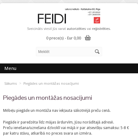
Sveicināts viesi! Jūs varat
autorizēties
vai
reģistrēties
.
0 prece(s) - Eur 0,00
Menu
>
Sākums
Piegādes un montāžas nosacījumi
Piegādes un montāžas nosacījumi
Mēbeļu piegāde un montāža nav iekļauta sākotnējā preču cenā.
Piegāde ir paredzēta līdz mājas ārdurvīm, Jūsu norādītajā adresē.
Preču ienešana/uznešana dzīvoklī vai mājā ir par atsevišķu samaksu: 5-8 €
par katru stāvu, atkarībā no preces svara un izmēra.