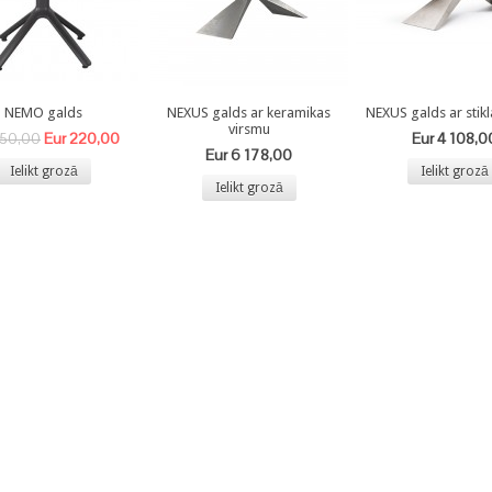
NEMO galds
NEXUS galds ar keramikas
NEXUS galds ar stikl
virsmu
Eur 220,00
Eur 4 108,0
350,00
Eur 6 178,00
Ielikt grozā
Ielikt grozā
Ielikt grozā