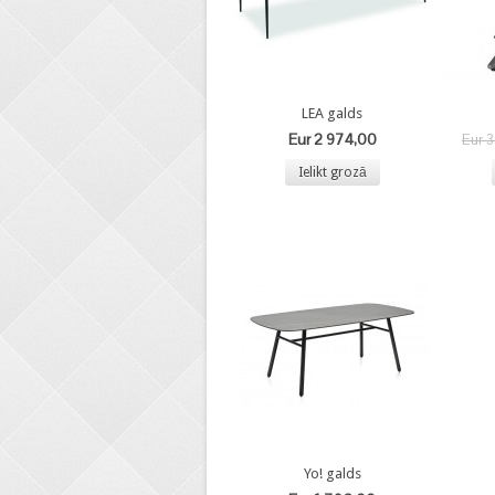
LEA galds
Eur 2 974,00
Eur 
Ielikt grozā
Yo! galds