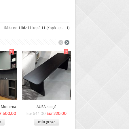
Rāda no 1 līdz 11 kopā 11 (Kopā lapu - 1)
8 Moderna
AURA soliņš
BEA- V krēsls
 7 500,00
Eur 320,00
Eur 140,00
Eur 644,00
Eur 340,00
ā
Ielikt grozā
Ielikt grozā