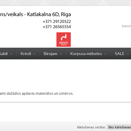
Sveici
Galdi
Krēsli
Birojam
Korpusa mēbeles
SALE
 pieejami dažādos apdares materiālos un izmēros.
Kārtošanas secība: