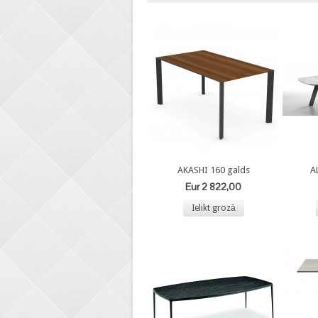
AKASHI 160 galds
A
Eur 2 822,00
Ielikt grozā