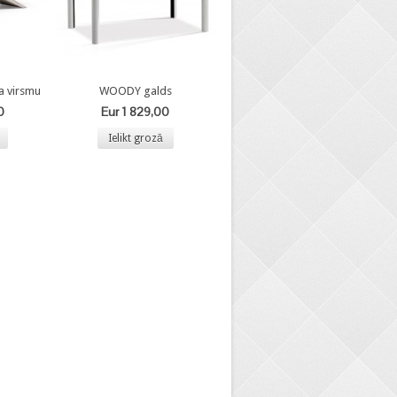
a virsmu
WOODY galds
0
Eur 1 829,00
Ielikt grozā