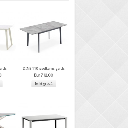
alds
DINE 110 izvelkams galds
0
Eur 712,00
Ielikt grozā