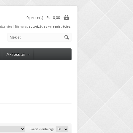
0 prece(s) - Eur 0,00
nāts viesi! Jūs varat
autorizēties
vai
reģistrēties
.
Aksesuāri
Skatīt vienlaicīgi: