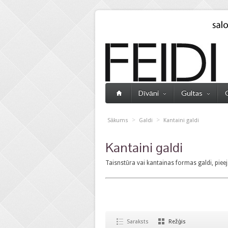
Dīvāni
Gultas
>
>
Sākums
Galdi
Kantaini galdi
Kantaini galdi
Taisnstūra vai kantainas formas galdi,
Saraksts
Režģis