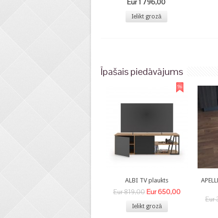
Eur 1 796,00
Ielikt grozā
Īpašais piedāvājums
ALBI TV plaukts
APELL
Eur 650,00
Eur 819,00
Eur 
Ielikt grozā