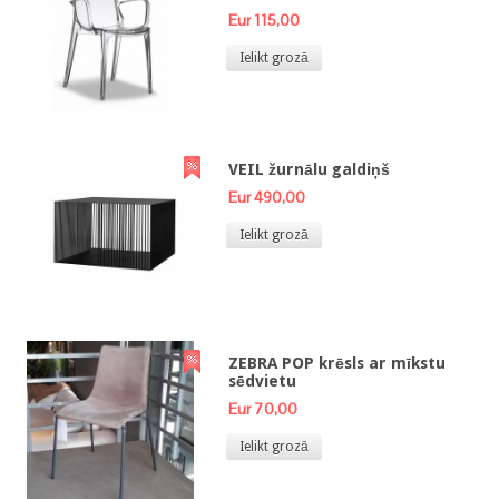
Eur 115,00
Ielikt grozā
VEIL žurnālu galdiņš
Eur 490,00
Ielikt grozā
ZEBRA POP krēsls ar mīkstu
sēdvietu
Eur 70,00
Ielikt grozā