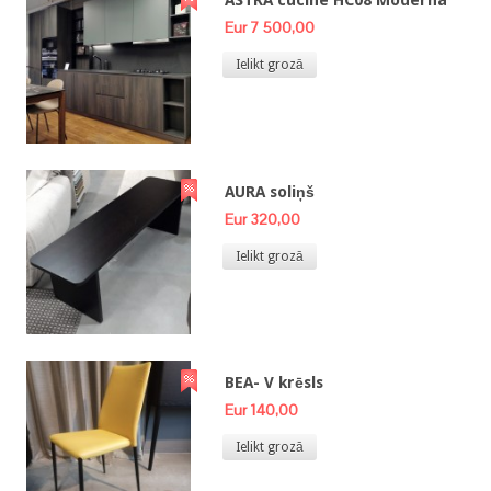
ASTRA cucine HC08 Moderna
Eur 7 500,00
Ielikt grozā
AURA soliņš
Eur 320,00
Ielikt grozā
BEA- V krēsls
Eur 140,00
Ielikt grozā