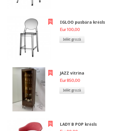
IGLOO pusbāra krēsls
Eur 100,00
Ielikt grozā
JAZZ vitrīna
Eur 850,00
Ielikt grozā
LADY B POP krēsls