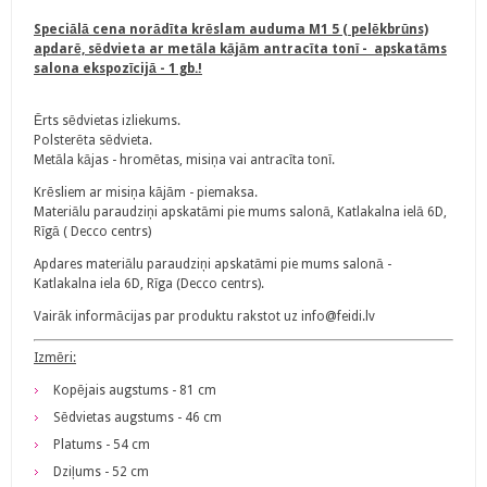
Speciālā cena norādīta krēslam auduma M1 5 ( pelēkbrūns)
apdarē, sēdvieta ar metāla kājām antracīta tonī - apskatāms
salona ekspozīcijā - 1 gb.!
Ērts sēdvietas izliekums.
Polsterēta sēdvieta.
Metāla kājas - hromētas, misiņa vai antracīta tonī.
Krēsliem ar misiņa kājām - piemaksa.
Materiālu paraudziņi apskatāmi pie mums salonā, Katlakalna ielā 6D,
Rīgā ( Decco centrs)
Apdares materiālu paraudziņi apskatāmi pie mums salonā -
Katlakalna iela 6D, Rīga (Decco centrs).
Vairāk informācijas par produktu rakstot uz info@feidi.lv
Izmēri:
Kopējais augstums - 81 cm
Sēdvietas augstums - 46 cm
Platums - 54 cm
Dziļums - 52 cm