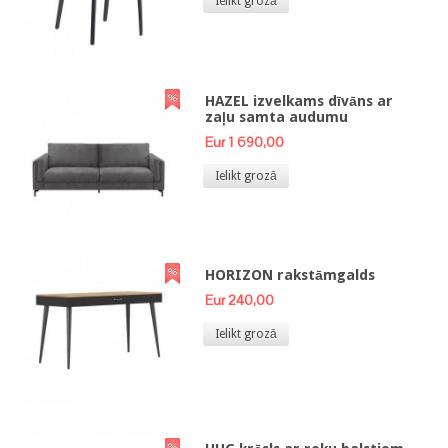
Ielikt grozā
HAZEL izvelkams dīvāns ar
zaļu samta audumu
Eur 1 690,00
Ielikt grozā
HORIZON rakstāmgalds
Eur 240,00
Ielikt grozā