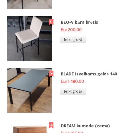
BEO-V bāra krēsls
Eur 200,00
Ielikt grozā
BLADE izvelkams galds 140
Eur 1 480,00
Ielikt grozā
DREAM kumode (zemā)