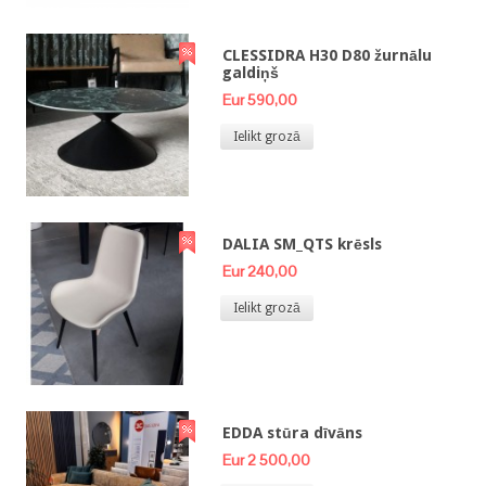
CLESSIDRA H30 D80 žurnālu
galdiņš
Eur 590,00
Ielikt grozā
DALIA SM_QTS krēsls
Eur 240,00
Ielikt grozā
EDDA stūra dīvāns
Eur 2 500,00