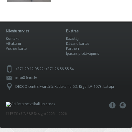
Klientu serviss
Ekstras
Kontakti
Ražotāji
Atteikumi
Dāvanu kartes
Vietnes karte
Partneri
Īpašais piedāvājums
+371 29 12 05 22; +371 26 56 55 54
info@feidi.lv
DECCO centrs kvartālā, Katlakalna 6D, Rīga, LV-1073, Latvija
© FEIDI (SIA R&F Design) 2005 – 2026