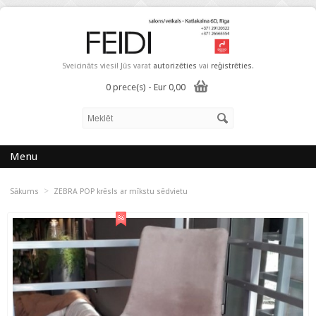
Sveicināts viesi! Jūs varat
autorizēties
vai
reģistrēties
.
0 prece(s) - Eur 0,00
Menu
>
Sākums
ZEBRA POP krēsls ar mīkstu sēdvietu