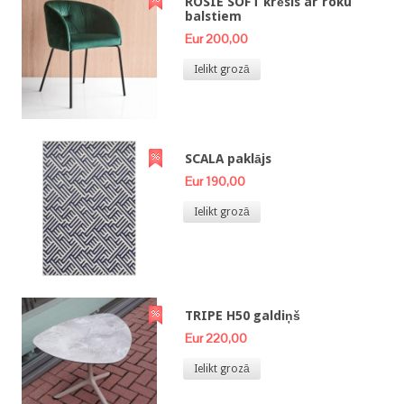
ROSIE SOFT krēsls ar roku
balstiem
Eur 200,00
Ielikt grozā
SCALA paklājs
Eur 190,00
Ielikt grozā
TRIPE H50 galdiņš
Eur 220,00
Ielikt grozā