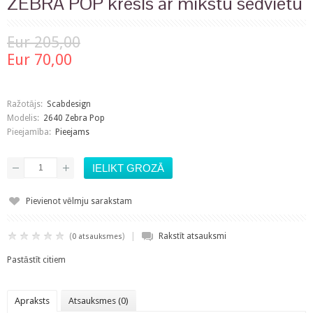
ZEBRA POP krēsls ar mīkstu sēdvietu
Eur 205,00
Eur 70,00
Ražotājs:
Scabdesign
Modelis:
2640 Zebra Pop
Pieejamība:
Pieejams
Pievienot vēlmju sarakstam
|
(
)
Rakstīt atsauksmi
0 atsauksmes
Pastāstīt citiem
Apraksts
Atsauksmes (0)