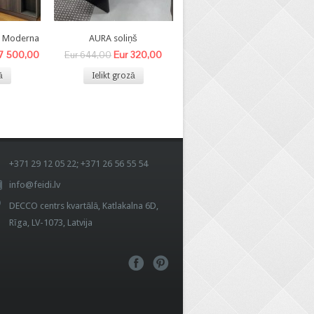
8 Moderna
AURA soliņš
BEA- V krēsls
 7 500,00
Eur 320,00
Eur 140,00
Eur 644,00
Eur 340,00
ā
Ielikt grozā
Ielikt grozā
+371 29 12 05 22; +371 26 56 55 54
info@feidi.lv
DECCO centrs kvartālā, Katlakalna 6D,
Rīga, LV-1073, Latvija