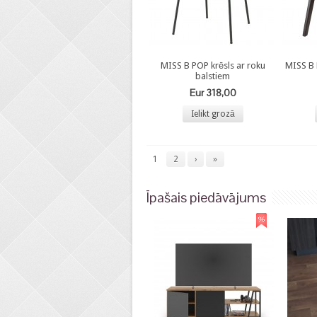
MISS B POP krēsls ar roku
MISS B
balstiem
Eur 318,00
Ielikt grozā
1
2
›
»
Īpašais piedāvājums