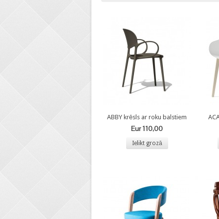
ABBY krēsls ar roku balstiem
ACA
Eur 110,00
Ielikt grozā