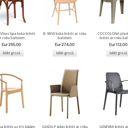
Vīnes tipa koka krēsls
B-9850 koka krēsls ar roku
COCCOLONA plas
r roku balstiem
balstiem
krēsls ar roku ba
Eur 295,00
Eur 274,00
Eur 112,00
Ielikt grozā
Ielikt grozā
Ielikt grozā
a krēsls uz trīs kājām
GIADA P ādas krēsls ar roku
GINEVRA krēsls a