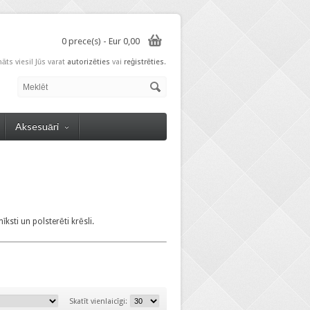
0 prece(s) - Eur 0,00
nāts viesi! Jūs varat
autorizēties
vai
reģistrēties
.
Aksesuāri
ksti un polsterēti krēsli.
Skatīt vienlaicīgi: