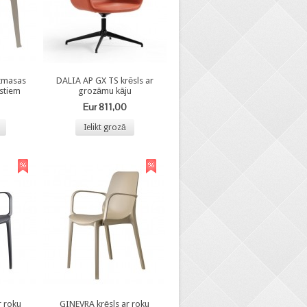
tmasas
DALIA AP GX TS krēsls ar
lstiem
grozāmu kāju
Eur 811,00
Ielikt grozā
r roku
GINEVRA krēsls ar roku