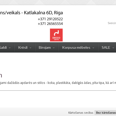
Sveici
Galdi
Krēsli
Birojam
Korpusa mēbeles
SALE
m
jami dažādās apdarēs un stilos - koka, plastikāta, dabīgās ādas, pīta tipa, kā arī mī
Kārtošanas secība: