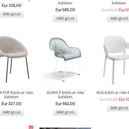
balstiem
balstiem
Eur 335,00
Eur 585,00
Eur 6
Eur 91,00
Ielikt grozā
Ielikt grozā
Ielikt grozā
A POP krēsls ar roku
GUAPA P krēsls ar roku
HUG krēsls ar roku 
balstiem
balstiem
Eur 1
Eur 161,00
Eur 327,00
Eur 942,00
Ielikt grozā
Ielikt grozā
Ielikt grozā