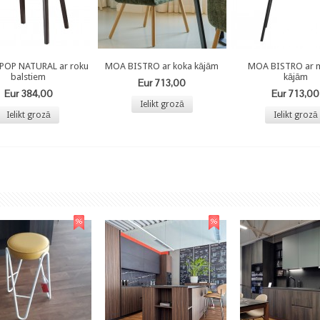
 POP NATURAL ar roku
MOA BISTRO ar koka kājām
MOA BISTRO ar m
balstiem
kājām
Eur 713,00
Eur 384,00
Eur 713,00
Ielikt grozā
Ielikt grozā
Ielikt grozā