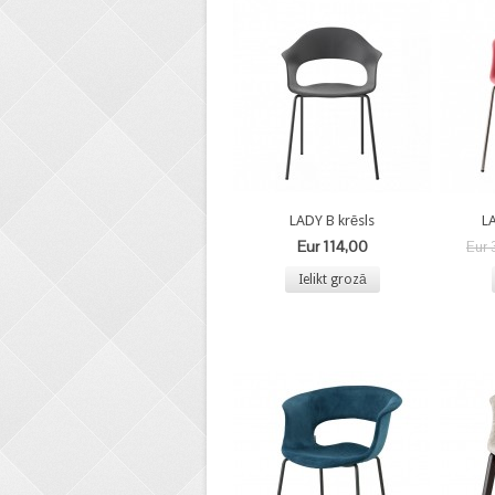
LADY B krēsls
LA
Eur 114,00
Eur
Ielikt grozā