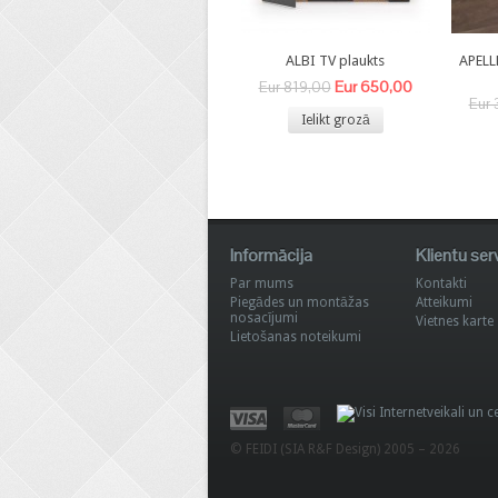
ALBI TV plaukts
APELL
Eur 650,00
Eur 819,00
Eur 
Ielikt grozā
Informācija
Klientu ser
Par mums
Kontakti
Piegādes un montāžas
Atteikumi
nosacījumi
Vietnes karte
Lietošanas noteikumi
© FEIDI (SIA R&F Design) 2005 – 2026