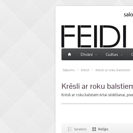
Dīvāni
Gultas
>
>
Sākums
Krēsli
Krēsli ar roku balstiem
Krēsli ar roku balstie
Krēsli ar roku balstiem ērtai sēdēšanai, piee
Saraksts
Režģis