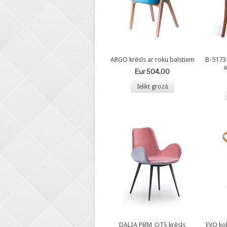
ARGO krēsls ar roku balstiem
B-5173 
a
Eur 504,00
Ielikt grozā
DALIA PBM_QTS krēsls
EVO kok