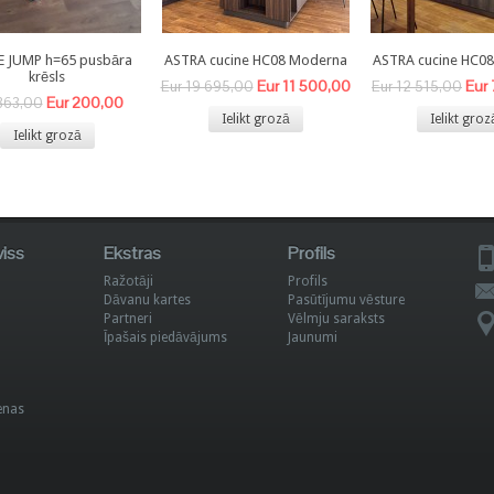
E JUMP h=65 pusbāra
ASTRA cucine HC08 Moderna
ASTRA cucine HC0
krēsls
Eur 11 500,00
Eur
Eur 19 695,00
Eur 12 515,00
Eur 200,00
363,00
Ielikt grozā
Ielikt groz
Ielikt grozā
viss
Ekstras
Profils
Ražotāji
Profils
Dāvanu kartes
Pasūtījumu vēsture
Partneri
Vēlmju saraksts
Īpašais piedāvājums
Jaunumi