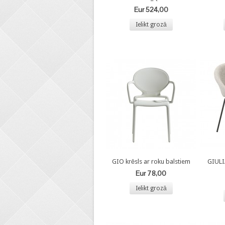
Eur 524,00
Ielikt grozā
GIO krēsls ar roku balstiem
GIULI
Eur 78,00
Ielikt grozā