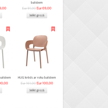
balstiem
9,00
Eur 69,00
Eur 91,00
Ielikt grozā
balstiem
HUG krēsls ar roku balstiem
00,00
Eur 100,00
Eur 161,00
Ielikt grozā