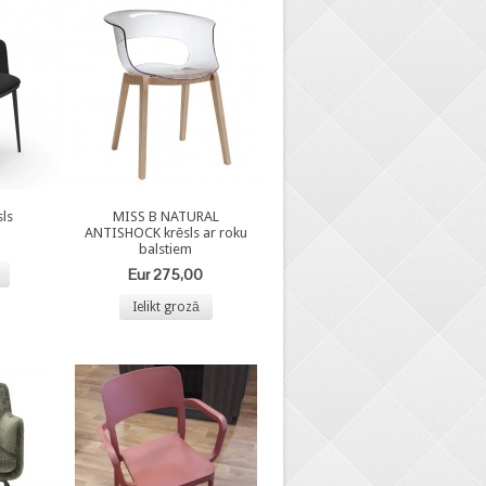
ls
MISS B NATURAL
ANTISHOCK krēsls ar roku
balstiem
Eur 275,00
Ielikt grozā