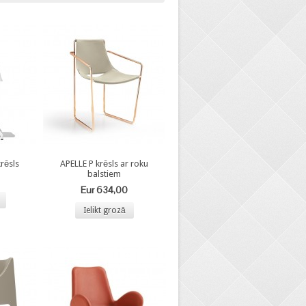
rēsls
APELLE P krēsls ar roku
balstiem
Eur 634,00
Ielikt grozā