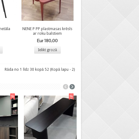
etāla
NENE P PP plastmasas krēsls
ar roku balstiem
Eur 180,00
Ielikt grozā
Rāda no 1 līdz 30 kopā 52 (Kopā lapu - 2)