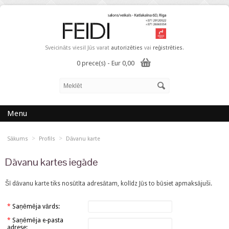
Sveicināts viesi! Jūs varat
autorizēties
vai
reģistrēties
.
0 prece(s) - Eur 0,00
Menu
>
>
Sākums
Profils
Dāvanu karte
Dāvanu kartes iegāde
Šī dāvanu karte tiks nosūtīta adresātam, kolīdz Jūs to būsiet apmaksājuši.
*
Saņēmēja vārds:
*
Saņēmēja e-pasta
adrese: