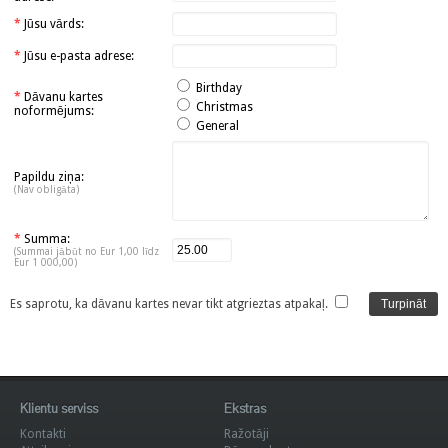
*
Jūsu vārds:
*
Jūsu e-pasta adrese:
Birthday
*
Dāvanu kartes
Christmas
noformējums:
General
Papildu ziņa:
(Nav obligāta)
*
Summa:
(Summai jābūt no Eur 1,00 līdz
Eur 1 000,00)
Es saprotu, ka dāvanu kartes nevar tikt atgrieztas atpakaļ.
Klientu serviss
Ekstras
Kontakti
Ražotāji