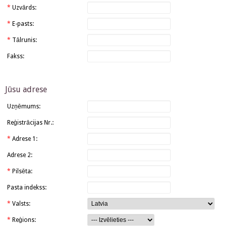
*
Uzvārds:
*
E-pasts:
*
Tālrunis:
Fakss:
Jūsu adrese
Uzņēmums:
Reģistrācijas Nr.:
*
Adrese 1:
Adrese 2:
*
Pilsēta:
Pasta indekss:
*
Valsts:
*
Reģions: