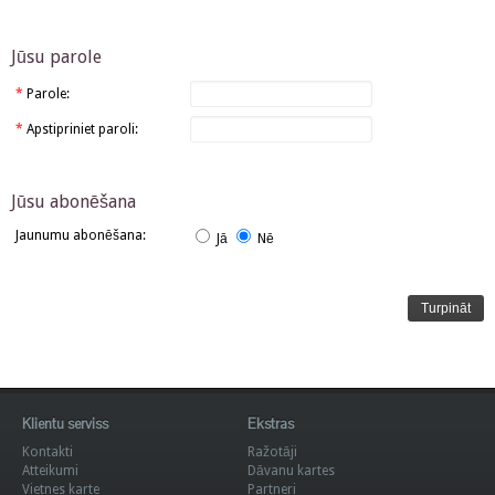
Jūsu parole
*
Parole:
*
Apstipriniet paroli:
Jūsu abonēšana
Jaunumu abonēšana:
Jā
Nē
Klientu serviss
Ekstras
Kontakti
Ražotāji
Atteikumi
Dāvanu kartes
Vietnes karte
Partneri