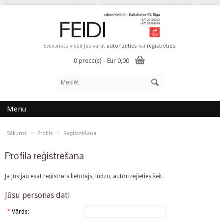
Sveicināts viesi! Jūs varat
autorizēties
vai
reģistrēties
.
0 prece(s) - Eur 0,00
Menu
>
>
Sākums
Profils
Reģistrēšana
Profila reģistrēšana
Ja Jūs jau esat reģistrēts lietotājs, lūdzu, autorizējieties
šeit
.
Jūsu personas dati
*
Vārds: