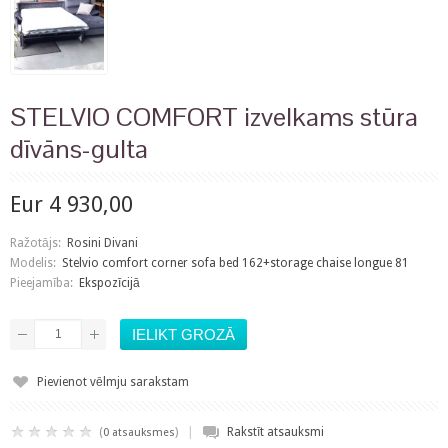
STELVIO COMFORT izvelkams stūra
dīvāns-gulta
Eur 4 930,00
Ražotājs:
Rosini Divani
Modelis:
Stelvio comfort corner sofa bed 162+storage chaise longue 81
Pieejamība:
Ekspozīcijā
Pievienot vēlmju sarakstam
|
(
)
Rakstīt atsauksmi
0 atsauksmes