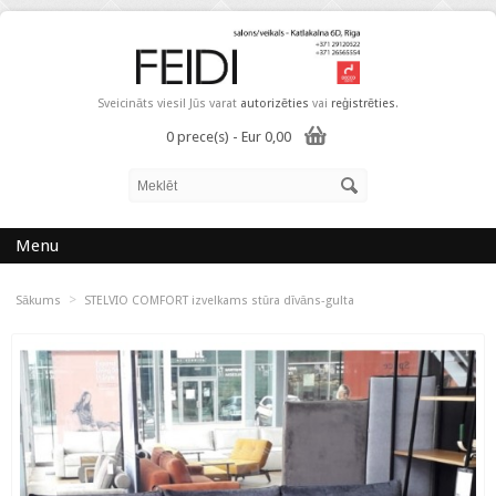
Sveicināts viesi! Jūs varat
autorizēties
vai
reģistrēties
.
0 prece(s) - Eur 0,00
Menu
>
Sākums
STELVIO COMFORT izvelkams stūra dīvāns-gulta