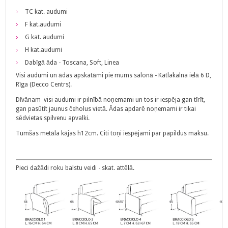
TC kat. audumi
F kat.audumi
G kat. audumi
H kat.audumi
Dabīgā āda - Toscana, Soft, Linea
Visi audumi un ādas apskatāmi pie mums salonā - Katlakalna ielā 6 D,
Rīga (Decco Centrs).
Dīvānam visi audumi ir pilnībā noņemami un tos ir iespēja gan tīrīt,
gan pasūtīt jaunus čeholus vietā. Ādas apdarē noņemami ir tikai
sēdvietas spilvenu apvalki.
Tumšas metāla kājas h12cm. Citi toņi iespējami par papildus maksu.
Pieci dažādi roku balstu veidi - skat. attēlā.