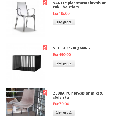
VANITY plastmasas krēsls ar
roku balstiem
Eur 115,00
Ielikt grozā
VEIL žurnālu galdiņš
Eur 490,00
Ielikt grozā
ZEBRA POP krēsls ar mīkstu
sēdvietu
Eur 70,00
Ielikt grozā