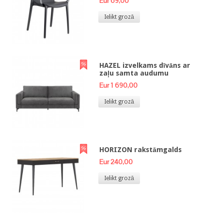
Eur 69,00
Ielikt grozā
HAZEL izvelkams dīvāns ar
zaļu samta audumu
Eur 1 690,00
Ielikt grozā
HORIZON rakstāmgalds
Eur 240,00
Ielikt grozā