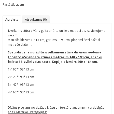
Pastāstīt citiem
Apraksts
Atsauksmes (0)
Izvelkams stūra dīvāns-gulta ar ērtu un lielu matraci bez savienojuma
vietām.
Matrača biezums ir 13 cm, garums - 193 cm, pieejami četri dažādi
matraču platumi:
uduma
Speciālā cena norādīta izvelkamam stūra dīvānam a
Incanto 657 apdarē
, izmērs matracim 140 x 193 cm, ar roku
balstu B3, zvilnī veļas kaste. Kopējais izmērs 260 x 164 cm.
1) 100*193*13 cm
2) 120*193*13 cm
3) 140*193*13 cm
4) 160*193*13 cm
Dīvāns pieejams no dažādu krāsu un tekstūru audumiem vai dabīgās
ādas. Materiālu kategorijas: