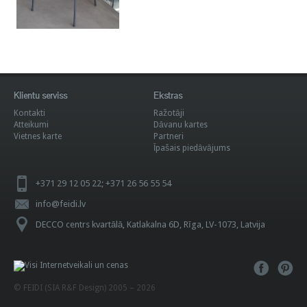
Klientu serviss
Ekstras
Kontakti
Ražotāji
Atteikumi
Dāvanu kartes
Vietnes karte
Partneri
Īpašais piedāvājums
+371 29 12 05 22; +371 26 56 55 54
info@feidi.lv
DECCO centrs kvartālā, Katlakalna 6D, Rīga, LV-1073, Latvija
© FEIDI (SIA R&F Design) 2005 – 2026