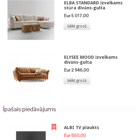
ELBA STANDARD izvelkams
stūra dīvāns-gulta
Eur 5 017,00
Ielikt grozā
ELYSEE MOOD izvelkams
dīvāns-gulta
Eur 2 946,00
Ielikt grozā
Īpašais piedāvājums
ALBI TV plaukts
Eur 650,00