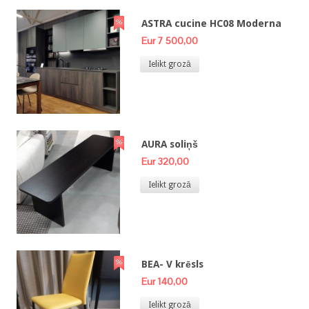
ASTRA cucine HC08 Moderna
Eur 7 500,00
Ielikt grozā
AURA soliņš
Eur 320,00
Ielikt grozā
BEA- V krēsls
Eur 140,00
Ielikt grozā