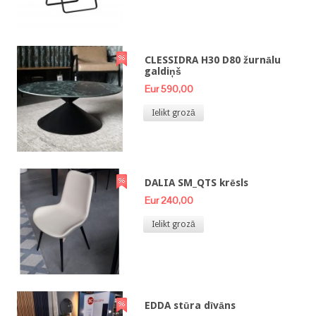
CLESSIDRA H30 D80 žurnālu
galdiņš
Eur 590,00
Ielikt grozā
DALIA SM_QTS krēsls
Eur 240,00
Ielikt grozā
EDDA stūra dīvāns