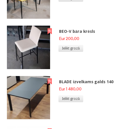
BEO-V bāra krēsls
Eur 200,00
Ielikt grozā
BLADE izvelkams galds 140
Eur 1 480,00
Ielikt grozā