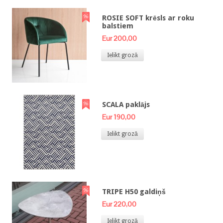
ROSIE SOFT krēsls ar roku
balstiem
Eur 200,00
Ielikt grozā
SCALA paklājs
Eur 190,00
Ielikt grozā
TRIPE H50 galdiņš
Eur 220,00
Ielikt grozā