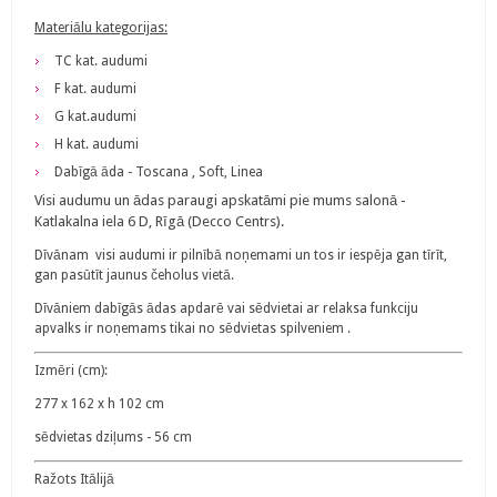
Materiālu kategorijas:
TC kat. audumi
F kat. audumi
G kat.audumi
H kat. audumi
Dabīgā āda - Toscana , Soft, Linea
Visi audumu un ādas paraugi apskatāmi pie mums salonā -
Katlakalna iela 6 D, Rīgā (Decco Centrs).
Dīvānam visi audumi ir pilnībā noņemami un tos ir iespēja gan tīrīt,
gan pasūtīt jaunus čeholus vietā.
Dīvāniem dabīgās ādas apdarē vai sēdvietai ar relaksa funkciju
apvalks ir noņemams tikai no sēdvietas spilveniem .
Izmēri (cm):
277 x 162 x h 102 cm
sēdvietas dziļums - 56 cm
Ražots Itālijā