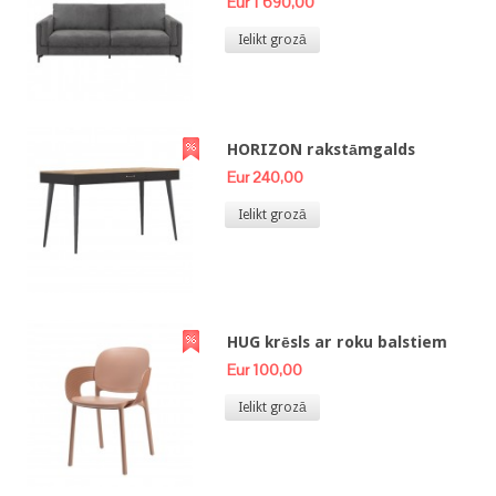
Eur 1 690,00
Ielikt grozā
HORIZON rakstāmgalds
Eur 240,00
Ielikt grozā
HUG krēsls ar roku balstiem
Eur 100,00
Ielikt grozā