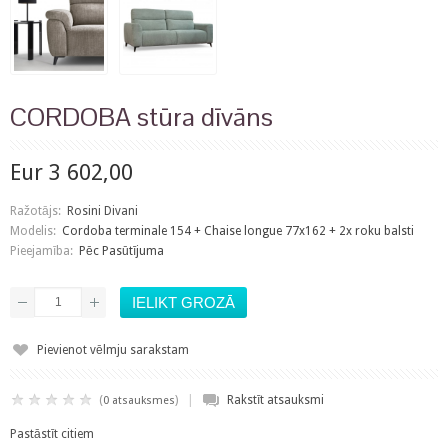
CORDOBA stūra dīvāns
Eur 3 602,00
Ražotājs:
Rosini Divani
Modelis:
Cordoba terminale 154 + Chaise longue 77x162 + 2x roku balsti
Pieejamība:
Pēc Pasūtījuma
Pievienot vēlmju sarakstam
|
(
)
Rakstīt atsauksmi
0 atsauksmes
Pastāstīt citiem