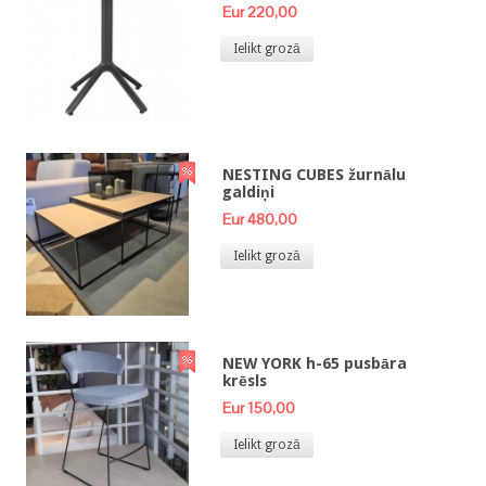
Eur 220,00
Ielikt grozā
NESTING CUBES žurnālu
galdiņi
Eur 480,00
Ielikt grozā
NEW YORK h-65 pusbāra
krēsls
Eur 150,00
Ielikt grozā