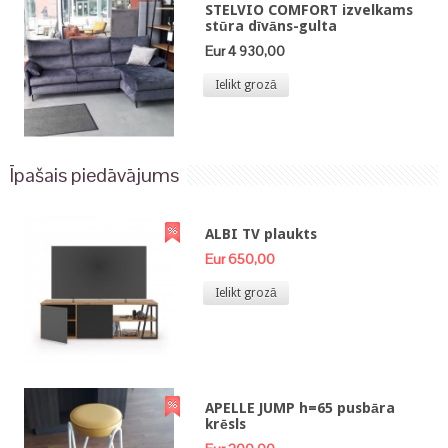
STELVIO COMFORT izvelkams
stūra dīvāns-gulta
Eur 4 930,00
Ielikt grozā
Īpašais piedāvājums
ALBI TV plaukts
Eur 650,00
Ielikt grozā
APELLE JUMP h=65 pusbāra
krēsls