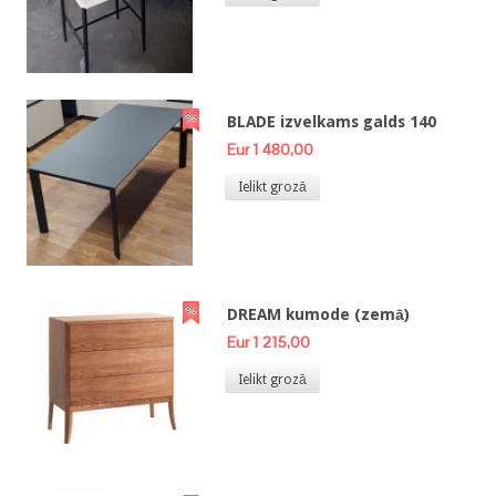
BLADE izvelkams galds 140
Eur 1 480,00
Ielikt grozā
DREAM kumode (zemā)
Eur 1 215,00
Ielikt grozā