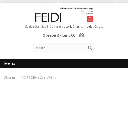
Sveicināts viesi! Jūs varat
autorizēties
vai
reģistrēties
.
0 prece(s) - Eur 0,00
Menu
>
Sākums
CORDOBA stūra dīvāns