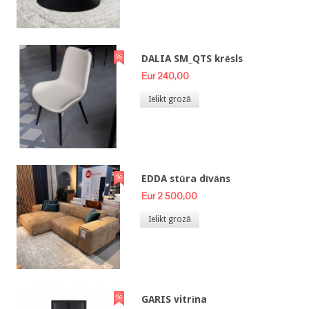
DALIA SM_QTS krēsls
Eur 240,00
Ielikt grozā
EDDA stūra dīvāns
Eur 2 500,00
Ielikt grozā
GARIS vitrīna