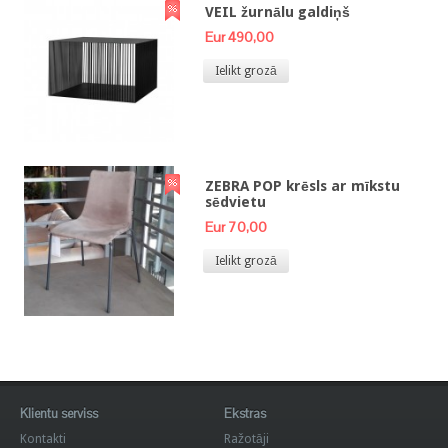
VEIL žurnālu galdiņš
Eur 490,00
Ielikt grozā
ZEBRA POP krēsls ar mīkstu
sēdvietu
Eur 70,00
Ielikt grozā
Klientu serviss
Ekstras
Kontakti
Ražotāji