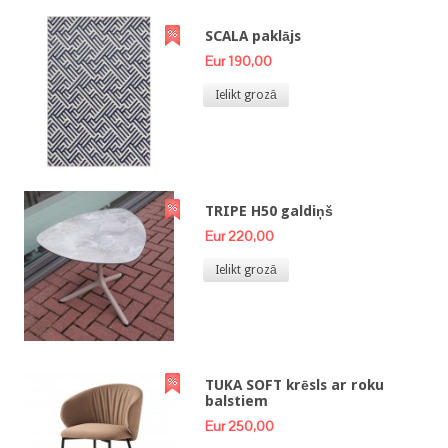
SCALA paklājs
Eur 190,00
Ielikt grozā
TRIPE H50 galdiņš
Eur 220,00
Ielikt grozā
TUKA SOFT krēsls ar roku
balstiem
Eur 250,00