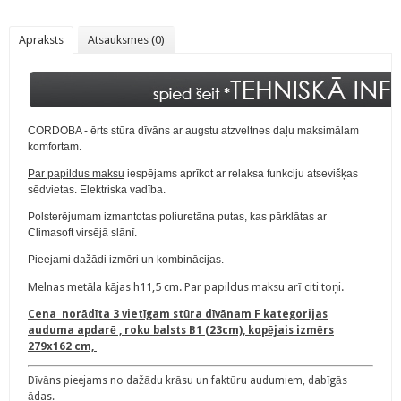
Apraksts
Atsauksmes (0)
CORDOBA - ērts stūra dīvāns ar augstu atzveltnes daļu maksimālam
komfortam.
Par papildus maksu
iespējams aprīkot ar relaksa funkciju atsevišķas
sēdvietas.
Elektriska vadība.
Polsterējumam izmantotas poliuretāna putas, kas pārklātas ar
Climasoft virsējā slānī.
Pieejami dažādi izmēri un kombinācijas.
​Melnas metāla kājas h11,5 cm. Par papildus maksu arī citi toņi.
Cena norādīta 3 vietīgam stūra dīvānam F kategorijas
auduma apdarē , roku balsts B1 (23cm), kopējais izmērs
279x162 cm,
Dīvāns pieejams no dažādu krāsu un faktūru audumiem, dabīgās
ādas.