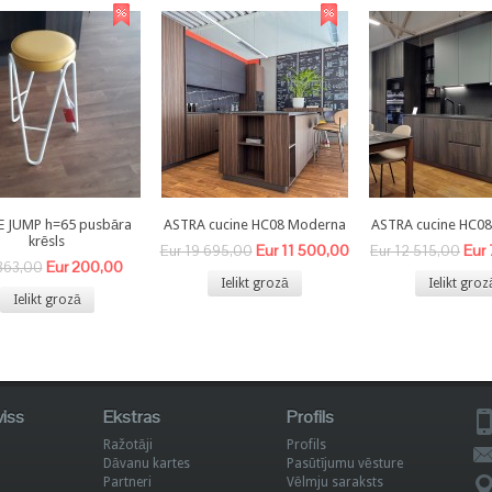
E JUMP h=65 pusbāra
ASTRA cucine HC08 Moderna
ASTRA cucine HC0
krēsls
Eur 11 500,00
Eur
Eur 19 695,00
Eur 12 515,00
Eur 200,00
363,00
Ielikt grozā
Ielikt groz
Ielikt grozā
viss
Ekstras
Profils
Ražotāji
Profils
Dāvanu kartes
Pasūtījumu vēsture
Partneri
Vēlmju saraksts