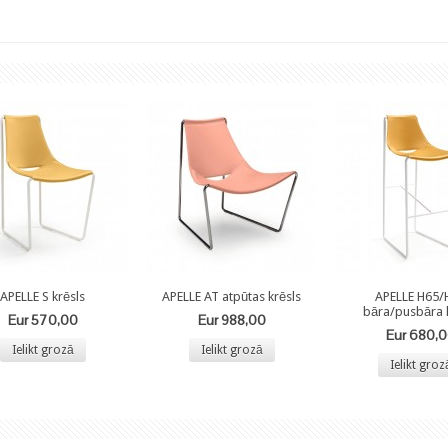
APELLE S krēsls
APELLE AT atpūtas krēsls
APELLE H65/
bāra/pusbāra k
Eur 570,00
Eur 988,00
Eur 680,
Ielikt grozā
Ielikt grozā
Ielikt groz