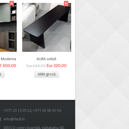
8 Moderna
AURA soliņš
BEA- V krēsls
 7 500,00
Eur 320,00
Eur 140,00
Eur 644,00
Eur 340,00
ā
Ielikt grozā
Ielikt grozā
+371 29 12 05 22; +371 26 56 55 54
info@feidi.lv
DECCO centrs kvartālā, Katlakalna 6D,