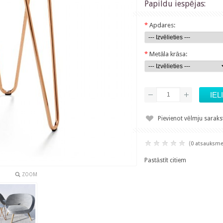
Papildu iespējas:
*
Apdares:
*
Metāla krāsa:
Pievienot vēlmju sarak
(
0 atsauksm
Pastāstīt citiem
ZOOM