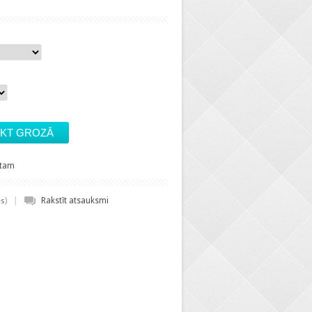
stam
|
)
Rakstīt atsauksmi
es