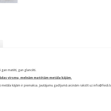
 gan matēti, gan glancēti.
s ādas virsmu, melnām matētām metāla kājām.
etāla kājām ir piemaksa. Jautājumu gadījumā aicinām rakstīt uz info@feidi.l