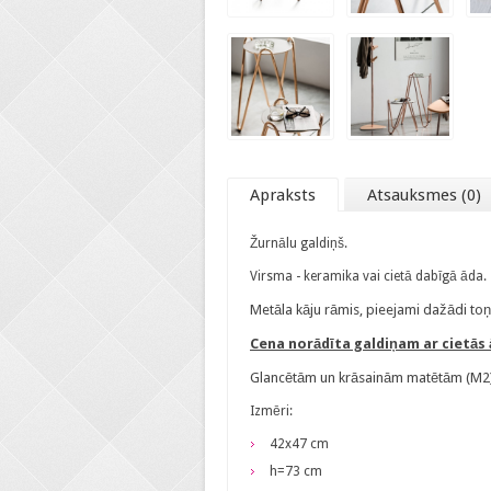
Apraksts
Atsauksmes (0)
Žurnālu galdiņš.
Virsma - keramika vai cietā dabīgā āda.
Metāla kāju rāmis, pieejami dažādi toņi
Cena norādīta galdiņam ar cietā
Glancētām un krāsainām matētām (M2) m
Izmēri:
42x47 cm
h=73 cm