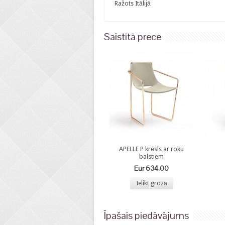
Ražots Itālijā
Saistītā prece
APELLE P krēsls ar roku
balstiem
Eur 634,00
Ielikt grozā
Īpašais piedāvājums