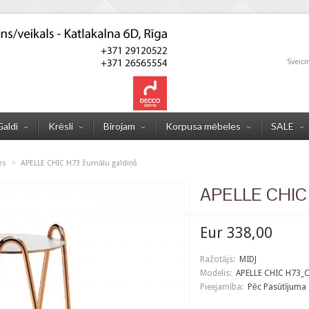
Sveici
Galdi
Krēsli
Birojam
Korpusa mēbeles
SALE
>
es
APELLE CHIC H73 žurnālu galdiņš
APELLE CHIC 
Eur 338,00
Ražotājs:
MIDJ
Modelis:
APELLE CHIC H73_
Pieejamība:
Pēc Pasūtījuma