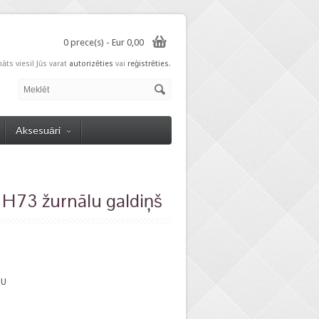
0 prece(s) - Eur 0,00
nāts viesi! Jūs varat
autorizēties
vai
reģistrēties
.
Aksesuāri
H73 žurnālu galdiņš
CU