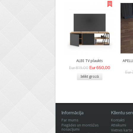
ALBI TV plaukts
APELL
Eur 650,00
Eur 819,00
Eur 
Ielikt grozā
Informācija
Klientu ser
Par mums
Kontakti
Piegādes un montāžas
Atteikumi
nosacījumi
Vietnes karte