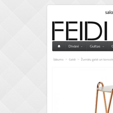
Dīvāni
Gultas
>
>
Sākums
Galdi
Žurnālu galdi un konsol