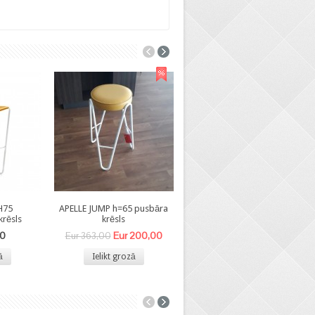
H75
APELLE JUMP h=65 pusbāra
APELLE CHIC H43 žurnālu
rēsls
krēsls
galdiņš
00
Eur 200,00
Eur 267,00
Eur 363,00
ā
Ielikt grozā
Ielikt grozā