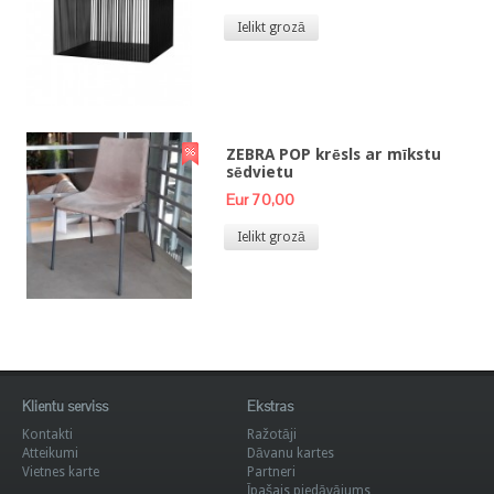
Ielikt grozā
ZEBRA POP krēsls ar mīkstu
sēdvietu
Eur 70,00
Ielikt grozā
Klientu serviss
Ekstras
Kontakti
Ražotāji
Atteikumi
Dāvanu kartes
Vietnes karte
Partneri
Īpašais piedāvājums