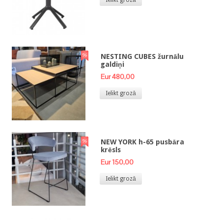
NESTING CUBES žurnālu
galdiņi
Eur 480,00
Ielikt grozā
NEW YORK h-65 pusbāra
krēsls
Eur 150,00
Ielikt grozā