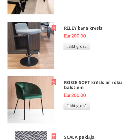
RILEY bāra krēsls
Eur 200,00
Ielikt grozā
ROSIE SOFT krēsls ar roku
balstiem
Eur 200,00
Ielikt grozā
SCALA paklājs