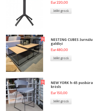
Eur 220,00
Ielikt grozā
NESTING CUBES žurnālu
galdiņi
Eur 480,00
Ielikt grozā
NEW YORK h-65 pusbāra
krēsls
Eur 150,00
Ielikt grozā