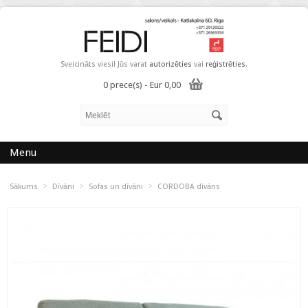
Sveicināts viesi! Jūs varat
autorizēties
vai
reģistrēties
.
0 prece(s) - Eur 0,00
Menu
>
>
>
Sākums
Dīvāni
Sofas un dīvāni
CORDOBA dīvāns