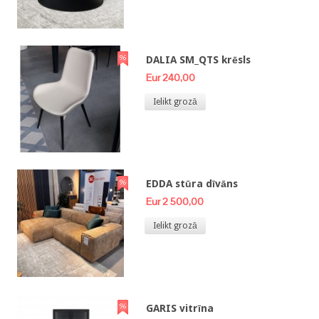
DALIA SM_QTS krēsls
Eur 240,00
Ielikt grozā
EDDA stūra dīvāns
Eur 2 500,00
Ielikt grozā
GARIS vitrīna