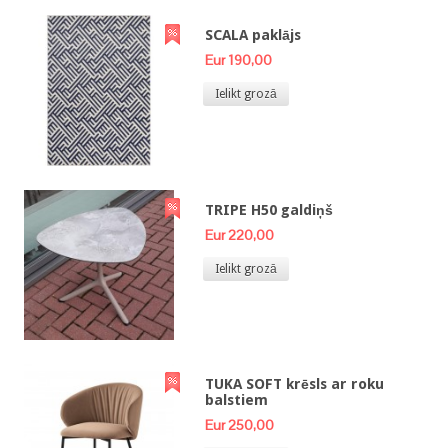
SCALA paklājs
Eur 190,00
Ielikt grozā
TRIPE H50 galdiņš
Eur 220,00
Ielikt grozā
TUKA SOFT krēsls ar roku
balstiem
Eur 250,00