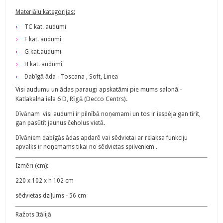
Materiālu kategorijas:
TC kat. audumi
F kat. audumi
G kat.audumi
H kat. audumi
Dabīgā āda - Toscana , Soft, Linea
Visi audumu un ādas paraugi apskatāmi pie mums salonā -
Katlakalna iela 6 D, Rīgā (Decco Centrs).
Dīvānam visi audumi ir pilnībā noņemami un tos ir iespēja gan tīrīt,
gan pasūtīt jaunus čeholus vietā.
Dīvāniem dabīgās ādas apdarē vai sēdvietai ar relaksa funkciju
apvalks ir noņemams tikai no sēdvietas spilveniem .
Izmēri (cm):
220 x 102 x h 102 cm
sēdvietas dziļums - 56 cm
Ražots Itālijā