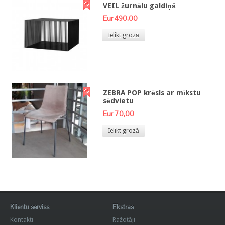
VEIL žurnālu galdiņš
Eur 490,00
Ielikt grozā
ZEBRA POP krēsls ar mīkstu
sēdvietu
Eur 70,00
Ielikt grozā
Klientu serviss
Ekstras
Kontakti
Ražotāji