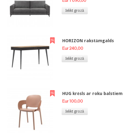
Eur 1 690,00
Ielikt grozā
HORIZON rakstāmgalds
Eur 240,00
Ielikt grozā
HUG krēsls ar roku balstiem
Eur 100,00
Ielikt grozā