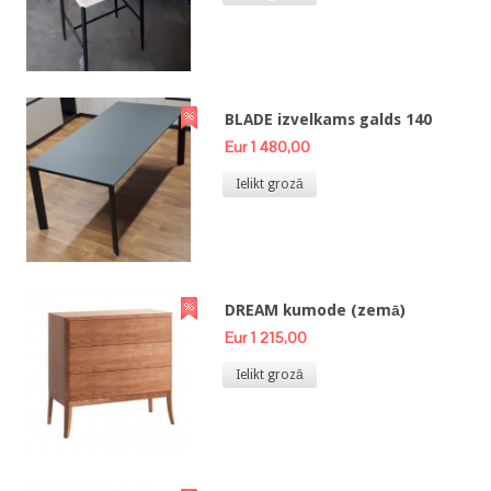
BLADE izvelkams galds 140
Eur 1 480,00
Ielikt grozā
DREAM kumode (zemā)
Eur 1 215,00
Ielikt grozā