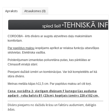
Apraksts
Atsauksmes (0)
CORDOBA - ērts dīvāns ar augstu atzveltnes daļu maksimālam
komfortam.
Par papildus maksu
iespējams aprīkot ar relaksa funkciju atsevišķas
sēdvietas.
Elektriska vadība.
Polsterējumam izmantotas poliuretāna putas, kas pārklātas ar
Climasoft virsējā slānī.
Pieejami dažādi izmēri un kombinācijas. Var būt komplektēts arī kā
stūra dīvāns.
Melnas metāla kājas h11,5 cm. Par papildus maksu arī citi toņi.
Cena norādīta 2- vietīgam dīvānam F kategorijas auduma
apdarē , roku balsts B1 (23cm), kopējais izmērs 220 x102 cm,
Dīvāns pieejams no dažādu krāsu un faktūru audumiem, dabīgās
ādas.