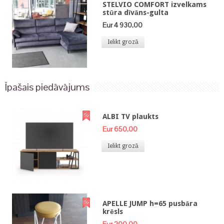
STELVIO COMFORT izvelkams
stūra dīvāns-gulta
Eur 4 930,00
Ielikt grozā
Īpašais piedāvājums
ALBI TV plaukts
Eur 650,00
Ielikt grozā
APELLE JUMP h=65 pusbāra
krēsls