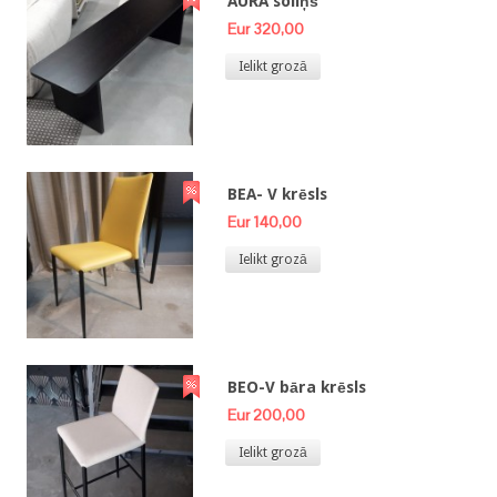
AURA soliņš
Eur 320,00
Ielikt grozā
BEA- V krēsls
Eur 140,00
Ielikt grozā
BEO-V bāra krēsls
Eur 200,00
Ielikt grozā