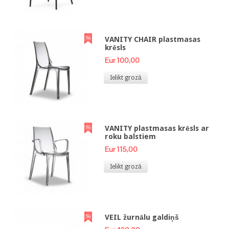
VANITY CHAIR plastmasas
krēsls
Eur 100,00
Ielikt grozā
VANITY plastmasas krēsls ar
roku balstiem
Eur 115,00
Ielikt grozā
VEIL žurnālu galdiņš