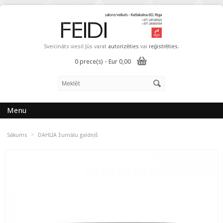
Sveicināts viesi! Jūs varat
autorizēties
vai
reģistrēties
.
0 prece(s) - Eur 0,00
Menu
>
Sākums
DAHLIA žurnālu galdiņš