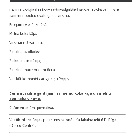
DAHLIA - oriģinālas formas žurnālgaldiņš ar ovālu koka kāju un uz
sāniem nobīdītu ovālu galda virsmu.
Pieejams vienā izmērā.
Melna koka kāja.
Virsmai ir 3 varianti:
* melna ozolkoks;
* akmens imitācija;
* melna marmora imitācija.
Var būt kombinēts ar galdiņu Poppy.
Cena norādīta galdiņam ar melnu koka kāju un melnu
ozolkoka virsmu.
Citām virsmām- piemaksa.
Vairāk informācijas pie mums salonā - Katlakalna ielā 6 D, Rīga
(Decco Centrs).