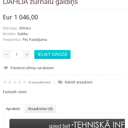
DAHLIA žurnālu galdiņš
Eur 1 046,00
Ražotājs:
Vilmers
Modelis:
Dahlia
Pieejamība:
Pēc Pasūtījuma
Pievienot vēlmju sarakstam
|
(
)
Rakstīt atsauksmi
0 atsauksmes
Pastāstīt citiem
Apraksts
Atsauksmes (0)