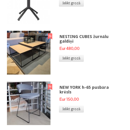
Ielikt grozā
NESTING CUBES žurnālu
galdiņi
Eur 480,00
Ielikt grozā
NEW YORK h-65 pusbāra
krēsls
Eur 150,00
Ielikt grozā