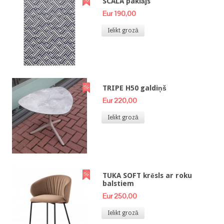
SCALA paklājs
Eur 190,00
Ielikt grozā
TRIPE H50 galdiņš
Eur 220,00
Ielikt grozā
TUKA SOFT krēsls ar roku
balstiem
Eur 250,00
Ielikt grozā