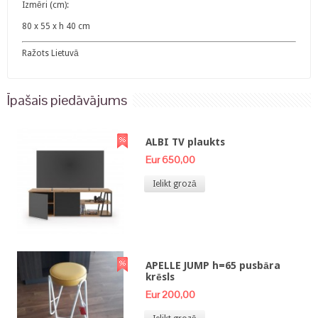
Izmēri (cm):
80 x 55 x h 40 cm
Ražots Lietuvā
Īpašais piedāvājums
ALBI TV plaukts
Eur 650,00
Ielikt grozā
APELLE JUMP h=65 pusbāra
krēsls
Eur 200,00