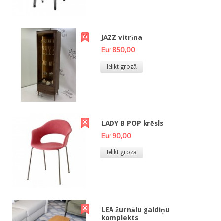
JAZZ vitrīna
Eur 850,00
Ielikt grozā
LADY B POP krēsls
Eur 90,00
Ielikt grozā
LEA žurnālu galdiņu
komplekts