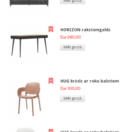
Ielikt grozā
HORIZON rakstāmgalds
Eur 240,00
Ielikt grozā
HUG krēsls ar roku balstiem
Eur 100,00
Ielikt grozā