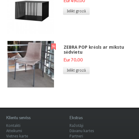
Eur 490,00
Ielikt grozā
ZEBRA POP krēsls ar mīkstu
sēdvietu
Eur 70,00
Ielikt grozā
Klientu serviss
Ekstras
Kontakti
Ražotāji
Atteikumi
Dāvanu kartes
Vietnes karte
Partneri