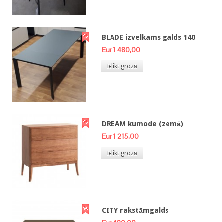
BLADE izvelkams galds 140
Eur 1 480,00
Ielikt grozā
DREAM kumode (zemā)
Eur 1 215,00
Ielikt grozā
CITY rakstāmgalds