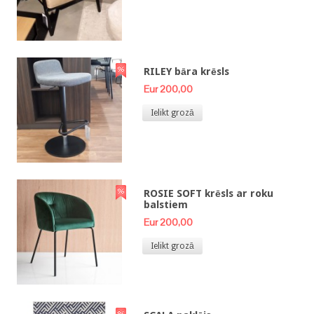
RILEY bāra krēsls
Eur 200,00
Ielikt grozā
ROSIE SOFT krēsls ar roku
balstiem
Eur 200,00
Ielikt grozā