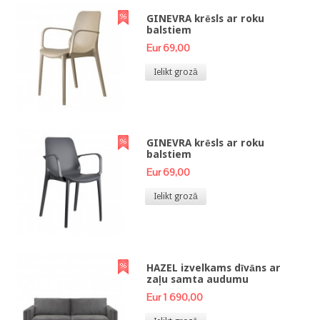
GINEVRA krēsls ar roku
balstiem
Eur 69,00
Ielikt grozā
GINEVRA krēsls ar roku
balstiem
Eur 69,00
Ielikt grozā
HAZEL izvelkams dīvāns ar
zaļu samta audumu
Eur 1 690,00