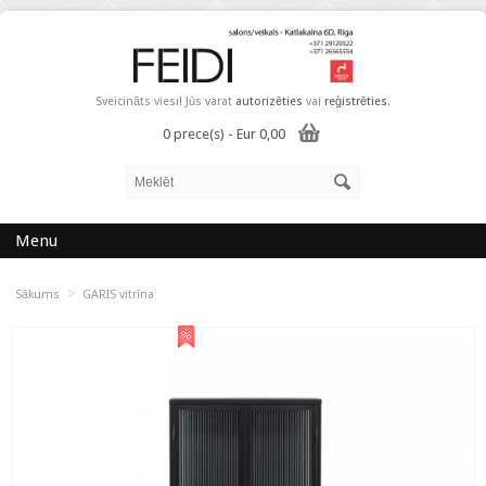
Sveicināts viesi! Jūs varat
autorizēties
vai
reģistrēties
.
0 prece(s) - Eur 0,00
Menu
>
Sākums
GARIS vitrīna