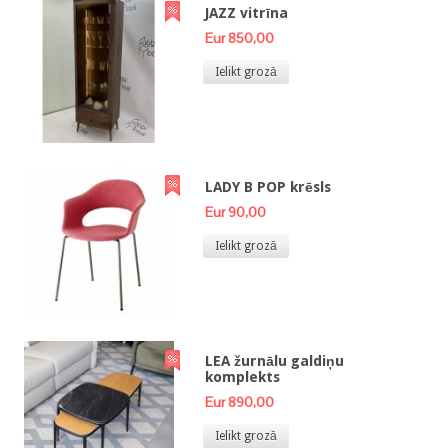
JAZZ vitrīna
Eur 850,00
Ielikt grozā
LADY B POP krēsls
Eur 90,00
Ielikt grozā
LEA žurnālu galdiņu
komplekts
Eur 890,00
Ielikt grozā