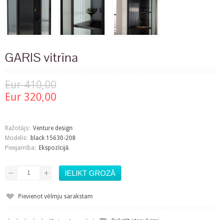
GARIS vitrīna
Eur 410,00
Eur 320,00
Ražotājs:
Venture design
Modelis:
black 15630-208
Pieejamība:
Ekspozīcijā
Pievienot vēlmju sarakstam