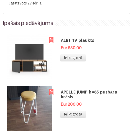
Izgatavots Zviedrijā
Īpašais piedāvājums
ALBI TV plaukts
Eur 650,00
Ielikt grozā
APELLE JUMP h=65 pusbāra
krēsls
Eur 200,00
Ielikt grozā