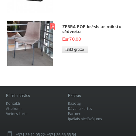
ZEBRA POP krēsls ar mīkstu
sēdvietu
Eur 70,00
Ielikt grozā
Klientu serviss
Ekstras
Kontakti
Ražotāji
Atteikumi
Dāvanu kartes
Vietnes karte
Partneri
Īpašais piedāvājums
+371 29 12 05 22; +371 26 56 55 54