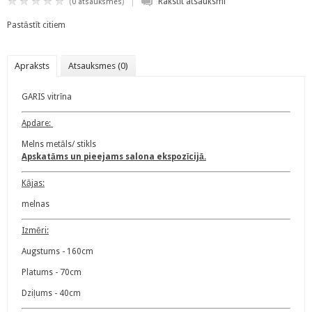
|
(
)
Rakstīt atsauksmi
0 atsauksmes
Pastāstīt citiem
Apraksts
Atsauksmes (0)
GARIS vitrīna
Apdare:
Melns metāls/ stikls
Apskatāms un pieejams salona ekspozīcijā.
Kājas:
melnas
Izmēri:
Augstums - 160cm
Platums - 70cm
Dziļums - 40cm