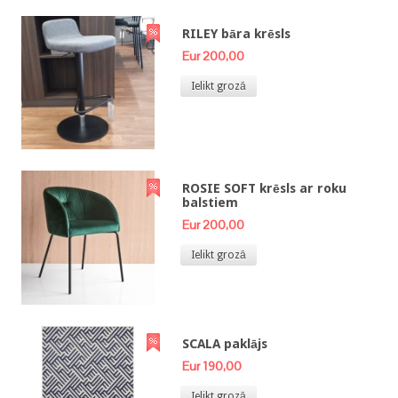
RILEY bāra krēsls
Eur 200,00
Ielikt grozā
ROSIE SOFT krēsls ar roku
balstiem
Eur 200,00
Ielikt grozā
SCALA paklājs
Eur 190,00
Ielikt grozā