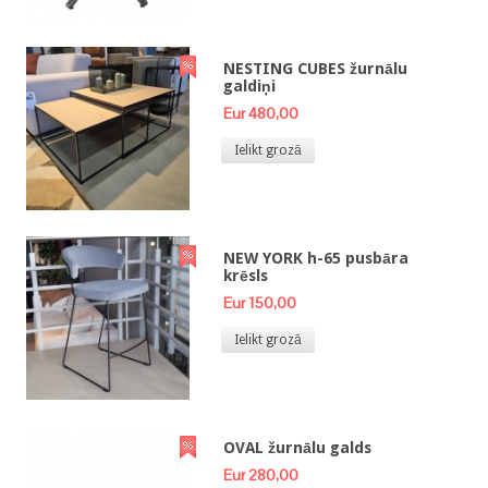
NESTING CUBES žurnālu
galdiņi
Eur 480,00
Ielikt grozā
NEW YORK h-65 pusbāra
krēsls
Eur 150,00
Ielikt grozā
OVAL žurnālu galds
Eur 280,00