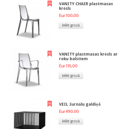
VANITY CHAIR plastmasas
krēsls
Eur 100,00
Ielikt grozā
VANITY plastmasas krēsls ar
roku balstiem
Eur 115,00
Ielikt grozā
VEIL žurnālu galdiņš
Eur 490,00
Ielikt grozā