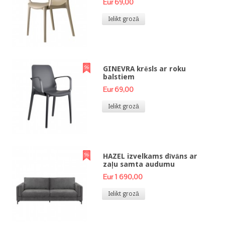
Eur 69,00
Ielikt grozā
GINEVRA krēsls ar roku
balstiem
Eur 69,00
Ielikt grozā
HAZEL izvelkams dīvāns ar
zaļu samta audumu
Eur 1 690,00
Ielikt grozā