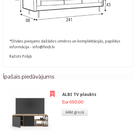
*Dīvāns pieejams dažādos izmēros un komplektācijās, papildus
informācija - info@feidi.lv
Ražots Polijā
Īpašais piedāvājums
ALBI TV plaukts
Eur 650,00
Ielikt grozā