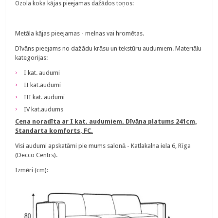
Ozola koka kājas pieejamas dažādos toņos:
Metāla kājas pieejamas - melnas vai hromētas.
Dīvāns pieejams no dažādu krāsu un tekstūru audumiem. Materiālu
kategorijas:
I kat. audumi
II kat.audumi
III kat. audumi
IV kat.audums
Cena noradīta ar I kat. audumiem. Dīvāna platums 241cm,
Standarta komforts, FC.
Visi audumi apskatāmi pie mums salonā - Katlakalna iela 6, Rīga
(Decco Centrs).
Izmēri (cm):