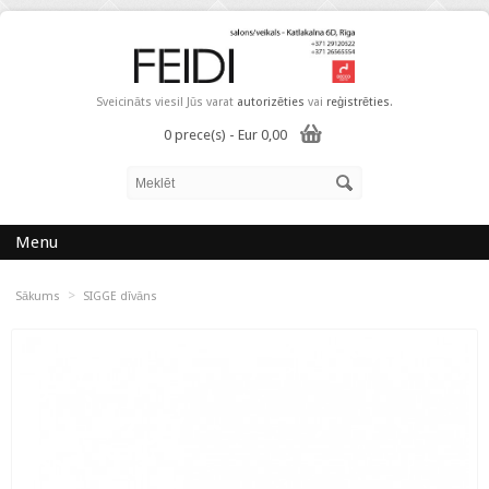
Sveicināts viesi! Jūs varat
autorizēties
vai
reģistrēties
.
0 prece(s) - Eur 0,00
Menu
>
Sākums
SIGGE dīvāns