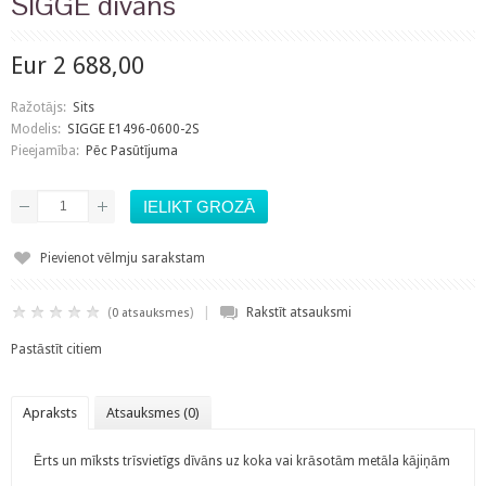
SIGGE dīvāns
Eur 2 688,00
Ražotājs:
Sits
Modelis:
SIGGE E1496-0600-2S
Pieejamība:
Pēc Pasūtījuma
Pievienot vēlmju sarakstam
|
(
)
Rakstīt atsauksmi
0 atsauksmes
Pastāstīt citiem
Apraksts
Atsauksmes (0)
Ērts un mīksts trīsvietīgs dīvāns uz koka vai krāsotām metāla kājiņām