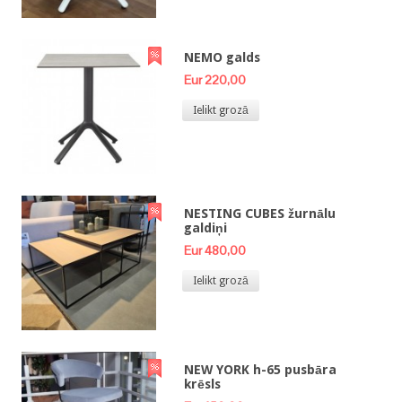
NEMO galds
Eur 220,00
Ielikt grozā
NESTING CUBES žurnālu
galdiņi
Eur 480,00
Ielikt grozā
NEW YORK h-65 pusbāra
krēsls