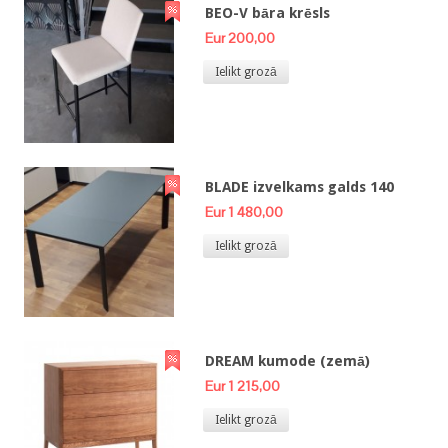
BEO-V bāra krēsls
Eur 200,00
Ielikt grozā
BLADE izvelkams galds 140
Eur 1 480,00
Ielikt grozā
DREAM kumode (zemā)
Eur 1 215,00
Ielikt grozā