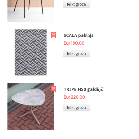
Ielikt grozā
SCALA paklājs
Eur 190,00
Ielikt grozā
TRIPE H50 galdiņš
Eur 220,00
Ielikt grozā