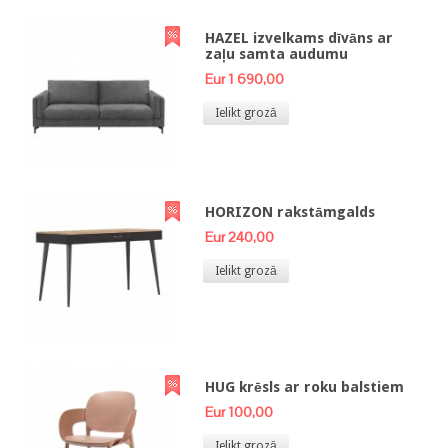
HAZEL izvelkams dīvāns ar
zaļu samta audumu
Eur 1 690,00
Ielikt grozā
HORIZON rakstāmgalds
Eur 240,00
Ielikt grozā
HUG krēsls ar roku balstiem
Eur 100,00
Ielikt grozā