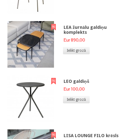
LEA žurnālu galdiņu
komplekts
Eur 890,00
Ielikt grozā
LEO galdiņš
Eur 100,00
Ielikt grozā
LISA LOUNGE FILO krēsls