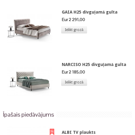
GAIA H25 divguļamā gulta
Eur 2 291,00
Ielikt grozā
NARCISO H25 divguļamā gulta
Eur 2 185,00
Ielikt grozā
Īpašais piedāvājums
ALBI TV plaukts