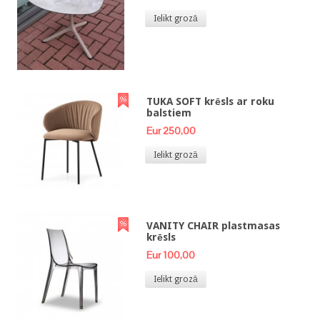
Ielikt grozā
TUKA SOFT krēsls ar roku
balstiem
Eur 250,00
Ielikt grozā
VANITY CHAIR plastmasas
krēsls
Eur 100,00
Ielikt grozā