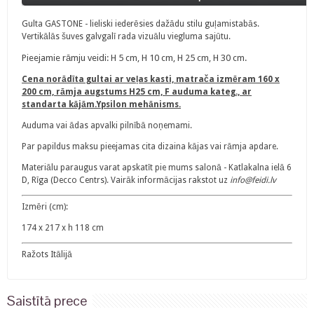
Gulta GASTONE - lieliski iederēsies dažādu stilu guļamistabās.
Vertikālās šuves galvgalī rada vizuālu viegluma sajūtu.
Pieejamie rāmju veidi:
H 5 cm, H 10 cm, H 25 cm, H 30 cm.
Cena norādīta gultai ar veļas kasti, matrača izmēram 160 x
200 cm, rāmja augstums H25 cm, F auduma kateg., ar
standarta kājām.Ypsilon mehānisms.
Auduma vai ādas apvalki pilnībā noņemami.
Par papildus maksu pieejamas cita dizaina kājas vai rāmja apdare.
Materiālu paraugus varat apskatīt pie mums salonā - Katlakalna ielā 6
D, Rīga (Decco Centrs). Vairāk informācijas rakstot uz
info@feidi.lv
Izmēri (cm):
174 x 217 x h 118 cm
Ražots Itālijā
Saistītā prece