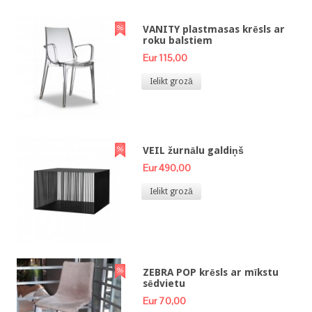
VANITY plastmasas krēsls ar
roku balstiem
Eur 115,00
Ielikt grozā
VEIL žurnālu galdiņš
Eur 490,00
Ielikt grozā
ZEBRA POP krēsls ar mīkstu
sēdvietu
Eur 70,00