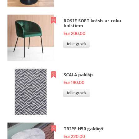
ROSIE SOFT krēsls ar roku
balstiem
Eur 200,00
Ielikt grozā
SCALA paklājs
Eur 190,00
Ielikt grozā
TRIPE H50 galdiņš
Eur 220,00