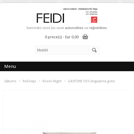
Sveicināts viesi! Jūs varat
autorizēties
vai
reģistrēties
.
0 prece(s) - Eur 0,00
Menu
>
>
>
Sākums
Ražotājs
Rosini Night
GASTONE H25 divguļamā gulta