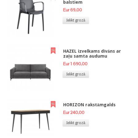
balstiem
Eur 69,00
Ielikt grozā
HAZEL izvelkams dīvāns ar
zaļu samta audumu
Eur 1 690,00
Ielikt grozā
HORIZON rakstāmgalds
Eur 240,00
Ielikt grozā