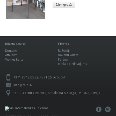
Ielikt grozā
Klientu serviss
Ekstras
Kontakti
Ražotāji
Atteikumi
Dāvanu kartes
Vietnes karte
Partneri
Īpašais piedāvājums
+371 29 12 05 22; +371 26 56 55 54
info@feidi.lv
DECCO centrs kvartālā, Katlakalna 6D, Rīga, LV-1073, Latvija