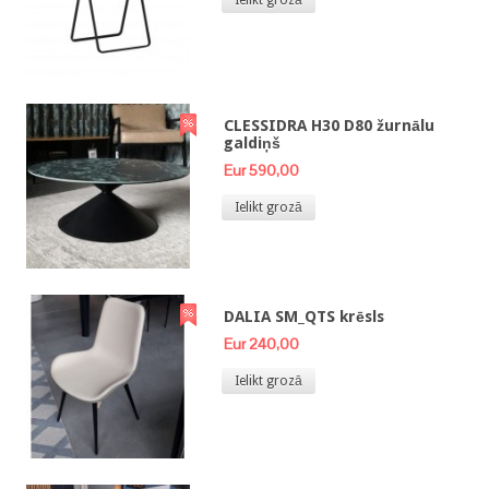
Ielikt grozā
CLESSIDRA H30 D80 žurnālu
galdiņš
Eur 590,00
Ielikt grozā
DALIA SM_QTS krēsls
Eur 240,00
Ielikt grozā