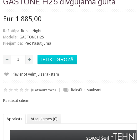
GASTONE H25 divguļamā gulta
Eur 1 885,00
Ražotājs:
Rosini Night
Modelis:
GASTONE H25
Pieejamība:
Pēc Pasūtījuma
Pievienot vēlmju sarakstam
|
(
)
Rakstīt atsauksmi
0 atsauksmes
Pastāstīt citiem
Apraksts
Atsauksmes (0)