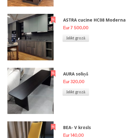
ASTRA cucine HC08 Moderna
Eur 7 500,00
Ielikt grozā
AURA soliņš
Eur 320,00
Ielikt grozā
BEA- V krēsls
Eur 140,00