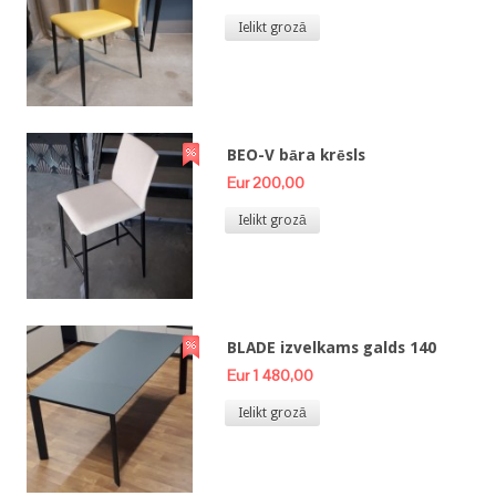
Ielikt grozā
BEO-V bāra krēsls
Eur 200,00
Ielikt grozā
BLADE izvelkams galds 140
Eur 1 480,00
Ielikt grozā