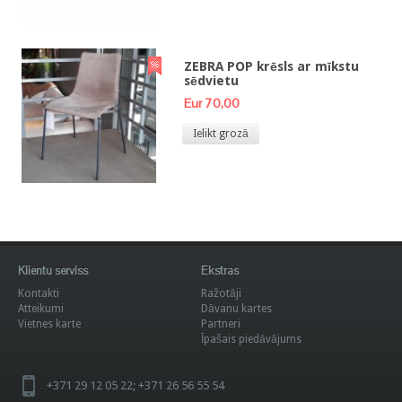
ZEBRA POP krēsls ar mīkstu
sēdvietu
Eur 70,00
Ielikt grozā
Klientu serviss
Ekstras
Kontakti
Ražotāji
Atteikumi
Dāvanu kartes
Vietnes karte
Partneri
Īpašais piedāvājums
+371 29 12 05 22; +371 26 56 55 54