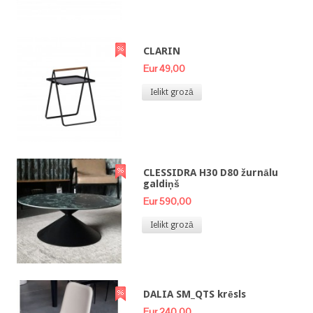
CLARIN
Eur 49,00
Ielikt grozā
CLESSIDRA H30 D80 žurnālu
galdiņš
Eur 590,00
Ielikt grozā
DALIA SM_QTS krēsls
Eur 240,00