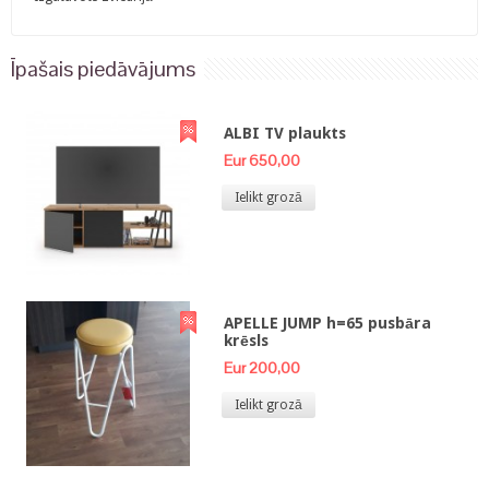
Īpašais piedāvājums
ALBI TV plaukts
Eur 650,00
Ielikt grozā
APELLE JUMP h=65 pusbāra
krēsls
Eur 200,00
Ielikt grozā