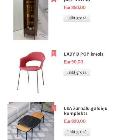
Eur 850,00
Ielikt grozā
LADY B POP krēsls
Eur 90,00
Ielikt grozā
LEA žurnālu galdiņu
komplekts
Eur 890,00
Ielikt grozā