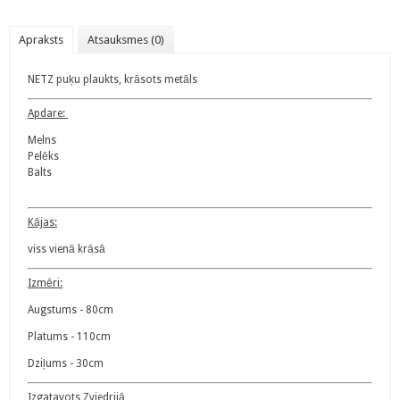
Apraksts
Atsauksmes (0)
NETZ puķu plaukts, krāsots metāls
Apdare:
Melns
Pelēks
Balts
Kājas:
viss vienā krāsā
Izmēri:
Augstums - 80cm
Platums - 110cm
Dziļums - 30cm
Izgatavots Zviedrijā