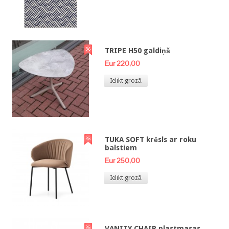
TRIPE H50 galdiņš
Eur 220,00
Ielikt grozā
TUKA SOFT krēsls ar roku
balstiem
Eur 250,00
Ielikt grozā
VANITY CHAIR plastmasas