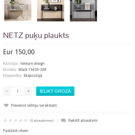
NETZ puķu plaukts
Eur 150,00
Ražotājs:
Venture design
Modelis:
black 15630-208
Pieejamība:
Ekspozīcijā
Pievienot vēlmju sarakstam
|
(
)
Rakstīt atsauksmi
0 atsauksmes
Pastāstīt citiem