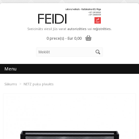
Sveicināts viesi! Jūs varat
autorizēties
vai
reģistrēties
.
0 prece(s) - Eur 0,00
Menu
>
Sākums
NETZ puķu plaukts