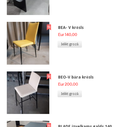
BEA- V krēsls
Eur 140,00
Ielikt grozā
BEO-V bāra krēsls
Eur 200,00
Ielikt grozā
BLADE izvelkams galds 140