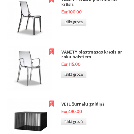
krēsls
Eur 100,00
Ielikt grozā
VANITY plastmasas krēsls ar
roku balstiem
Eur 115,00
Ielikt grozā
VEIL žurnālu galdiņš
Eur 490,00
Ielikt grozā