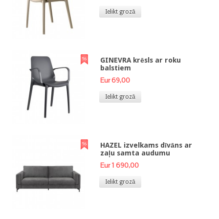
Ielikt grozā
GINEVRA krēsls ar roku
balstiem
Eur 69,00
Ielikt grozā
HAZEL izvelkams dīvāns ar
zaļu samta audumu
Eur 1 690,00
Ielikt grozā