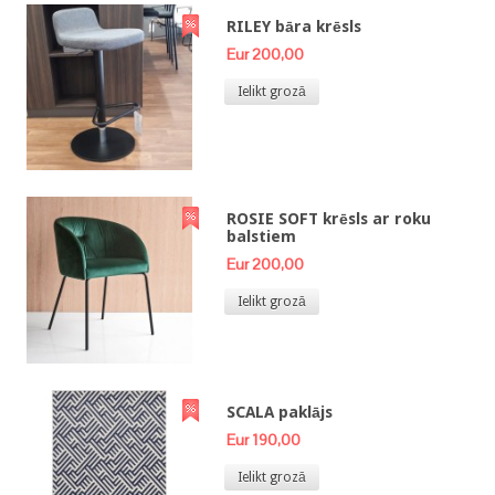
RILEY bāra krēsls
Eur 200,00
Ielikt grozā
ROSIE SOFT krēsls ar roku
balstiem
Eur 200,00
Ielikt grozā
SCALA paklājs
Eur 190,00
Ielikt grozā