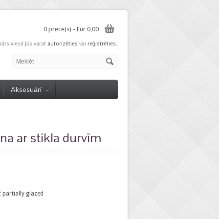
0 prece(s) - Eur 0,00
nāts viesi! Jūs varat
autorizēties
vai
reģistrēties
.
Aksesuāri
na ar stikla durvīm
artially glazed