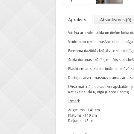
Apraksts
Atsauksmes (0)
Vitrīna ar divām stikla un divām koka d
Veidota no ozola masīvkoka un dabīga oz
Pieejama dažādās krāsās - ozols dabīgs
Stikla durtiņas - rūdīts, matēts stikls be
Plauktiem ar stikla durtiņām ir iebūvēts
Durtiņas atveramas/aizveramas ar atsp
! Visu materiālu paraudziņi apskatāmi 
Katlakalna iela 6, Rīga (Decco Centrs)
Izmēri:
Augstums - 141 cm
Platums - 110 cm
Dziļums - 48 cm