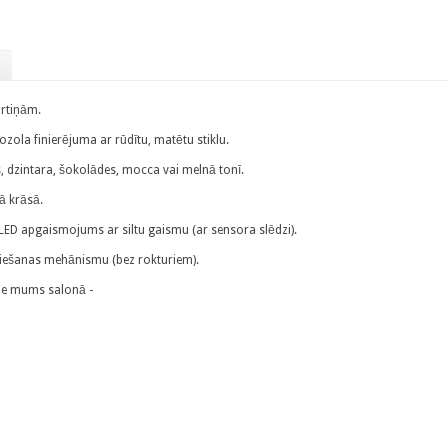
urtiņām.
ola finierējuma ar rūdītu, matētu stiklu.
, dzintara, šokolādes, mocca vai melnā tonī.
šā krāsā.
 LED apgaismojums ar siltu gaismu (ar sensora slēdzi).
iešanas mehānismu (bez rokturiem).
pie mums salonā -