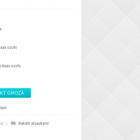
s
āsas ozols
rāsas ozols
stam
|
)
Rakstīt atsauksmi
es