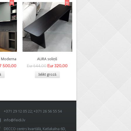
8 Moderna
AURA soliņš
BEA- V krēsls
 7 500,00
Eur 320,00
Eur 140,00
Eur 644,00
Eur 340,00
ā
Ielikt grozā
Ielikt grozā
+371 29 12 05 22; +371 26 56 55 54
info@feidi.lv
DECCO centrs kvartālā, Katlakalna 6D,