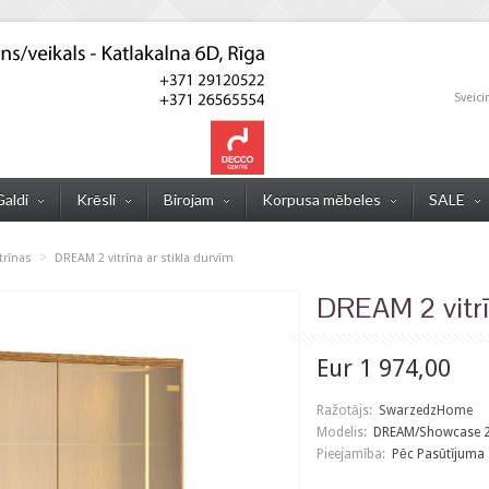
Sveici
Galdi
Krēsli
Birojam
Korpusa mēbeles
SALE
>
trīnas
DREAM 2 vitrīna ar stikla durvīm
DREAM 2 vitrī
Eur 1 974,00
Ražotājs:
SwarzedzHome
Modelis:
DREAM/Showcase 2 p
Pieejamība:
Pēc Pasūtījuma