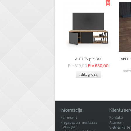
ALBI TV plaukts
APELL
Eur 650,00
Eur 819,00
Eur 
Ielikt grozā
Informācija
Klientu ser
Par mums
Kontakti
Piegādes un montāžas
Atteikumi
nosacījumi
Vietnes karte