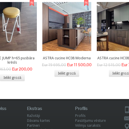
E JUMP h=65 pusbāra
ASTRA cucine HC08 Moderna
ASTRA cucine HC0
krēsls
Eur 11 500,00
Eur
Eur 19 695,00
Eur 12 515,00
Eur 200,00
363,00
Ielikt grozā
Ielikt groz
Ielikt grozā
viss
Ekstras
Profils
Ražotāji
Profils
Dāvanu kartes
Pasūtījumu vēsture
Partneri
Vēlmju saraksts