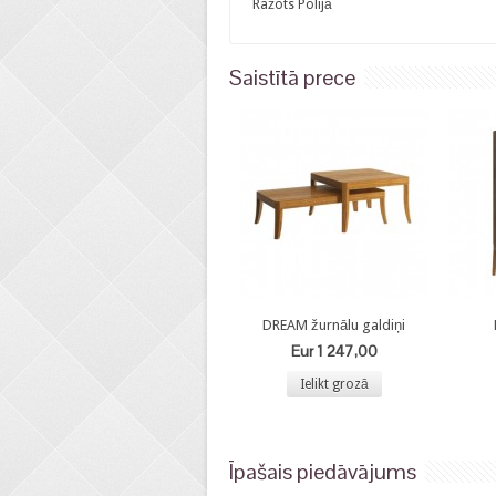
Ražots Polijā
Saistītā prece
DREAM žurnālu galdiņi
Eur 1 247,00
Ielikt grozā
Īpašais piedāvājums