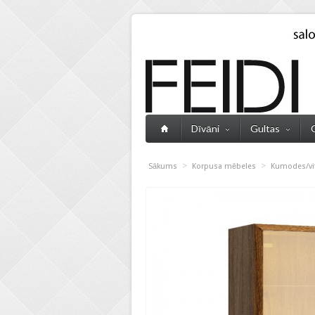
Dīvāni
Gultas
>
>
Sākums
Korpusa mēbeles
Kumodes/vi