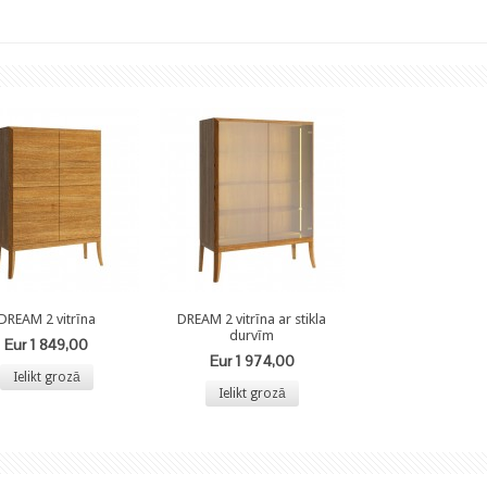
DREAM 2 vitrīna
DREAM 2 vitrīna ar stikla
durvīm
Eur 1 849,00
Eur 1 974,00
Ielikt grozā
Ielikt grozā