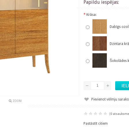
Papildu iespējas:
*
Krāsa:
Dabīgs ozol
Dzintara kr
Šokolādes k
Pievienot vēlmju sarak
ZOOM
(
0 atsauksm
Pastāstīt citiem