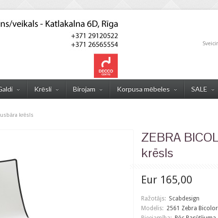
Sveici
Galdi
Krēsli
Birojam
Korpusa mēbeles
SALE
usbāra krēsls
ZEBRA BICOL
krēsls
Eur 165,00
Ražotājs:
Scabdesign
Modelis:
2561 Zebra Bicolor