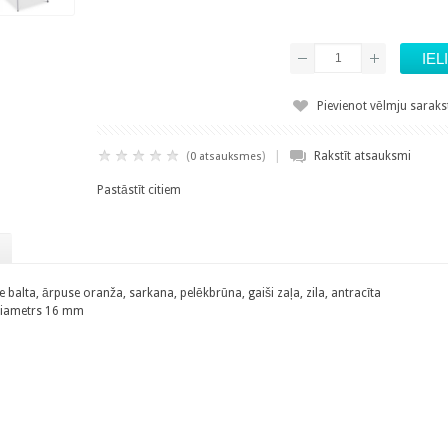
Pievienot vēlmju sarak
|
(
)
Rakstīt atsauksmi
0 atsauksmes
Pastāstīt citiem
 balta, ārpuse oranža, sarkana, pelēkbrūna, gaiši zaļa, zila, antracīta
 diametrs 16 mm
m