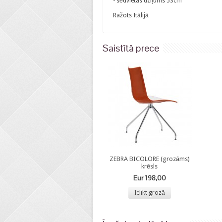
- sēdvietas dziļums 53cm
Ražots Itālijā
Saistītā prece
ZEBRA BICOLORE (grozāms)
krēsls
Eur 198,00
Ielikt grozā