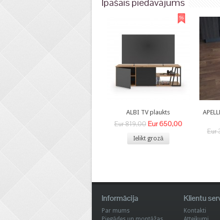
Īpašais piedāvājums
ALBI TV plaukts
APELL
Eur 650,00
Eur 819,00
Eur 
Ielikt grozā
Informācija
Klientu ser
Par mums
Kontakti
Piegādes un montāžas
Atteikumi