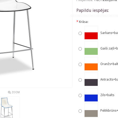
Pieejamība:
Pēc Pasūtījuma
Papildu iespējas:
*
Krāsa:
Sarkans+bal
Gaiši zaļš+b
Oranžs+bal
Antracīts+ba
ZOOM
Zils+balts
Pelēkbrūns+