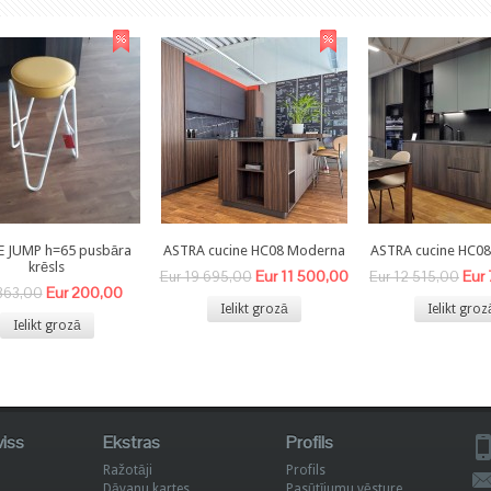
E JUMP h=65 pusbāra
ASTRA cucine HC08 Moderna
ASTRA cucine HC0
krēsls
Eur 11 500,00
Eur
Eur 19 695,00
Eur 12 515,00
Eur 200,00
363,00
Ielikt grozā
Ielikt groz
Ielikt grozā
viss
Ekstras
Profils
Ražotāji
Profils
Dāvanu kartes
Pasūtījumu vēsture