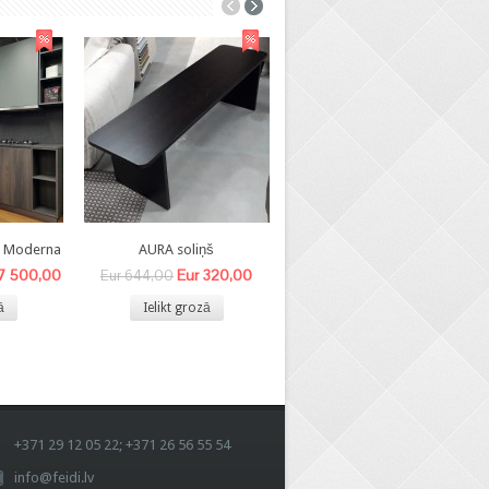
8 Moderna
AURA soliņš
BEA- V krēsls
 7 500,00
Eur 320,00
Eur 140,00
Eur 644,00
Eur 340,00
ā
Ielikt grozā
Ielikt grozā
+371 29 12 05 22; +371 26 56 55 54
info@feidi.lv