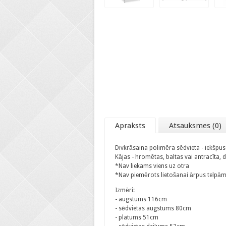
Apraksts
Atsauksmes (0)
Divkrāsaina polimēra sēdvieta - iekšpuse
Kājas - hromētas, baltas vai antracīta,
*Nav liekams viens uz otra
*Nav piemērots lietošanai ārpus telpā
Izmēri:
- augstums 116cm
- sēdvietas augstums 80cm
- platums 51cm