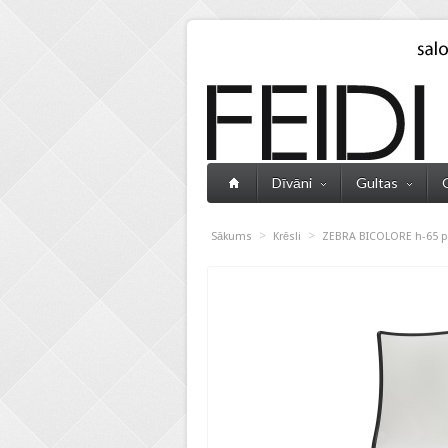
Dīvāni
Gultas
>
>
Sākums
Krēsli
ZEBRA BICOLORE h-65 p