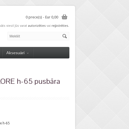
0 prece(s) - Eur 0,00
nāts viesi! Jūs varat
autorizēties
vai
reģistrēties
.
Aksesuāri
ORE h-65 pusbāra
e h-65