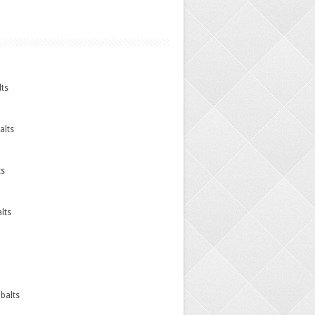
ts
alts
ts
lts
balts