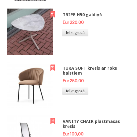
TRIPE H50 galdiņš
Eur 220,00
Ielikt grozā
TUKA SOFT krēsls ar roku
balstiem
Eur 250,00
Ielikt grozā
VANITY CHAIR plastmasas
krēsls
Eur 100,00