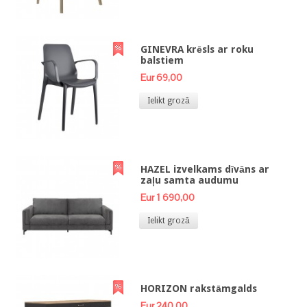
GINEVRA krēsls ar roku
balstiem
Eur 69,00
Ielikt grozā
HAZEL izvelkams dīvāns ar
zaļu samta audumu
Eur 1 690,00
Ielikt grozā
HORIZON rakstāmgalds
Eur 240,00