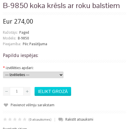
B-9850 koka krēsls ar roku balstiem
Eur 274,00
Ražotājs:
Paged
Modelis:
B-9850
Pieejamība:
Pēc Pasūtījuma
Papildu iespējas:
*
izvēlēties apdari:
Pievienot vēlmju sarakstam
|
(
)
Rakstīt atsauksmi
0 atsauksmes