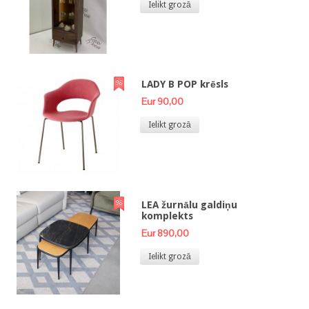
Ielikt grozā
LADY B POP krēsls
Eur 90,00
Ielikt grozā
LEA žurnālu galdiņu
komplekts
Eur 890,00
Ielikt grozā