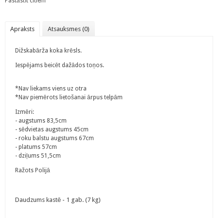
Pastāstīt citiem
Apraksts
Atsauksmes (0)
Dižskabārža koka krēsls.
Iespējams beicēt dažādos toņos.
*Nav liekams viens uz otra
*Nav piemērots lietošanai ārpus telpām
Izmēri:
- augstums 83,5cm
- sēdvietas augstums 45cm
- roku balstu augstums 67cm
- platums 57cm
- dziļums 51,5cm
Ražots Polijā
Daudzums kastē - 1 gab. (7 kg)