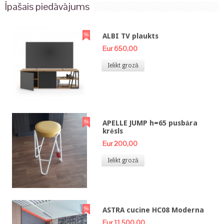
Īpašais piedāvājums
ALBI TV plaukts
Eur 650,00
Ielikt grozā
APELLE JUMP h=65 pusbāra
krēsls
Eur 200,00
Ielikt grozā
ASTRA cucine HC08 Moderna
Eur 11 500,00