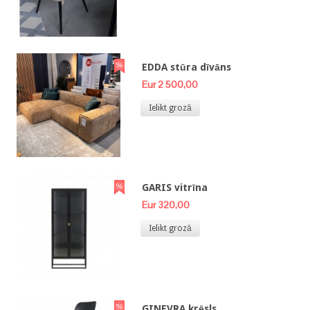
EDDA stūra dīvāns
Eur 2 500,00
Ielikt grozā
GARIS vitrīna
Eur 320,00
Ielikt grozā
GINEVRA krēsls