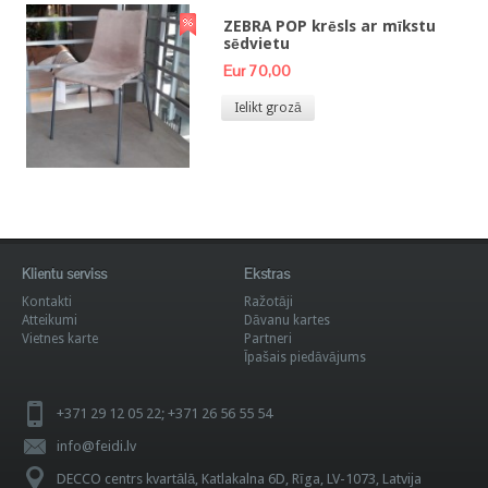
ZEBRA POP krēsls ar mīkstu
sēdvietu
Eur 70,00
Ielikt grozā
Klientu serviss
Ekstras
Kontakti
Ražotāji
Atteikumi
Dāvanu kartes
Vietnes karte
Partneri
Īpašais piedāvājums
+371 29 12 05 22; +371 26 56 55 54
info@feidi.lv
DECCO centrs kvartālā, Katlakalna 6D, Rīga, LV-1073, Latvija