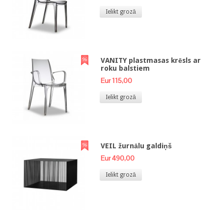
Ielikt grozā
VANITY plastmasas krēsls ar
roku balstiem
Eur 115,00
Ielikt grozā
VEIL žurnālu galdiņš
Eur 490,00
Ielikt grozā