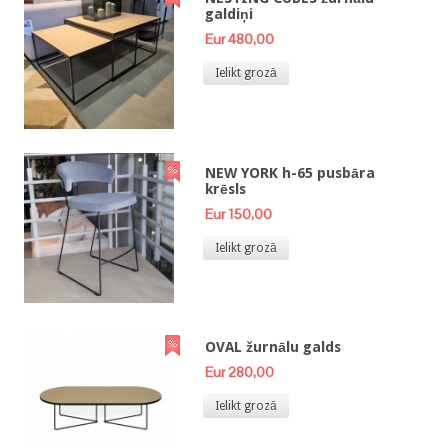
galdiņi
Eur 480,00
Ielikt grozā
NEW YORK h-65 pusbāra
krēsls
Eur 150,00
Ielikt grozā
OVAL žurnālu galds
Eur 280,00
Ielikt grozā