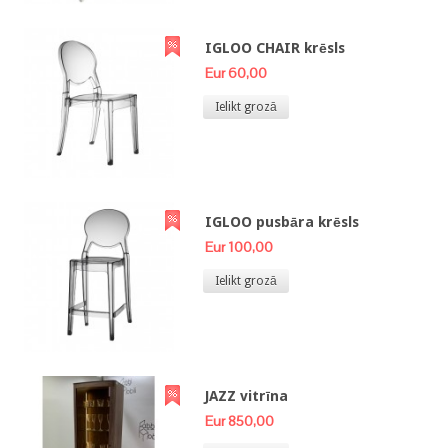
IGLOO CHAIR krēsls
Eur 60,00
Ielikt grozā
IGLOO pusbāra krēsls
Eur 100,00
Ielikt grozā
JAZZ vitrīna
Eur 850,00