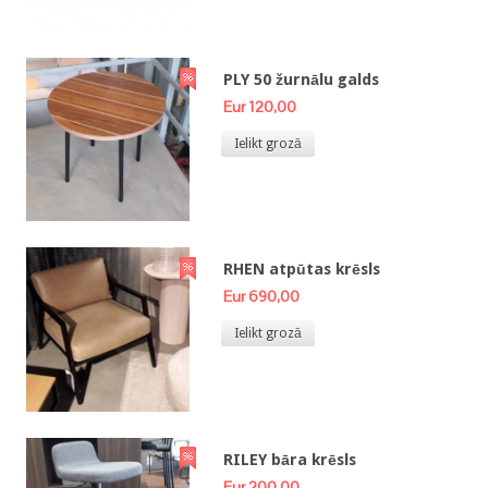
PLY 50 žurnālu galds
Eur 120,00
Ielikt grozā
RHEN atpūtas krēsls
Eur 690,00
Ielikt grozā
RILEY bāra krēsls
Eur 200,00