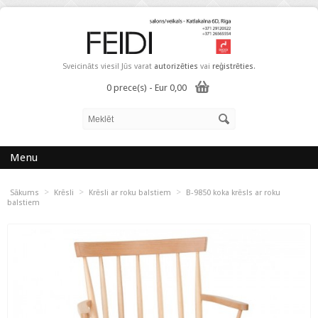
Sveicināts viesi! Jūs varat
autorizēties
vai
reģistrēties
.
0 prece(s) - Eur 0,00
Menu
>
>
>
Sākums
Krēsli
Krēsli ar roku balstiem
B-9850 koka krēsls ar roku
balstiem