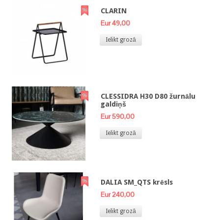
CLARIN
Eur 49,00
Ielikt grozā
CLESSIDRA H30 D80 žurnālu
galdiņš
Eur 590,00
Ielikt grozā
DALIA SM_QTS krēsls
Eur 240,00
Ielikt grozā