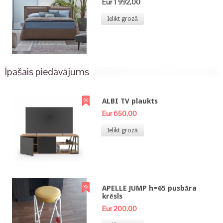
Eur 1 992,00
Ielikt grozā
Īpašais piedāvājums
ALBI TV plaukts
Eur 650,00
Ielikt grozā
APELLE JUMP h=65 pusbāra
krēsls
Eur 200,00