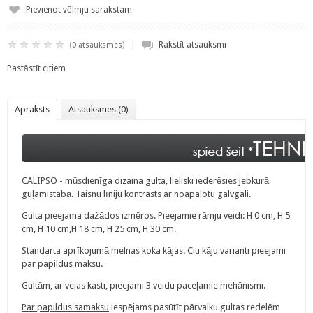
Pievienot vēlmju sarakstam
|
(
)
Rakstīt atsauksmi
0 atsauksmes
Pastāstīt citiem
Apraksts
Atsauksmes (0)
CALIPSO - mūsdienīga dizaina gulta, lieliski iederēsies jebkurā
guļamistabā. Taisnu līniju kontrasts ar noapaļotu galvgali.
Gulta pieejama dažādos izmēros.
Pieejamie rāmju veidi: H 0 cm,
H 5
cm, H 10 cm,H 18 cm, H 25 cm, H 30 cm.
Standarta aprīkojumā melnas koka kājas. Citi kāju varianti pieejami
par papildus maksu.
Gultām, ar veļas kasti, pieejami 3 veidu paceļamie mehānismi.
Par papildus samaksu
iespējams pasūtīt pārvalku gultas redelēm