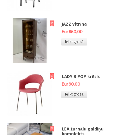
JAZZ vitrīna
Eur 850,00
Ielikt grozā
LADY B POP krēsls
Eur 90,00
Ielikt grozā
LEA žurnālu galdiņu
komplekts