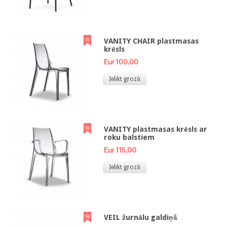
VANITY CHAIR plastmasas
krēsls
Eur 100,00
Ielikt grozā
VANITY plastmasas krēsls ar
roku balstiem
Eur 115,00
Ielikt grozā
VEIL žurnālu galdiņš