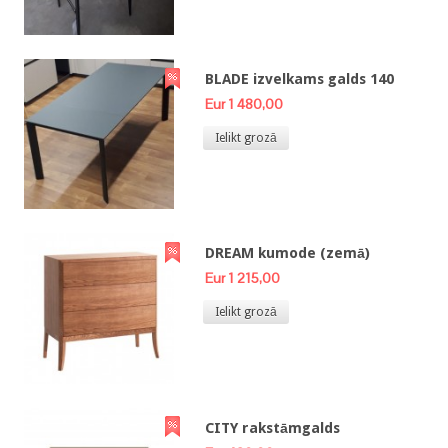
BLADE izvelkams galds 140
Eur 1 480,00
Ielikt grozā
DREAM kumode (zemā)
Eur 1 215,00
Ielikt grozā
CITY rakstāmgalds