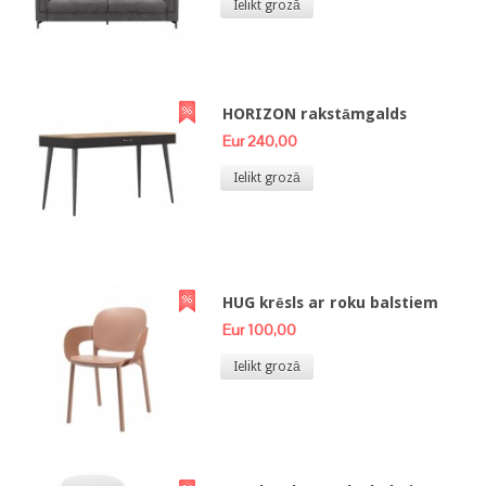
Ielikt grozā
HORIZON rakstāmgalds
Eur 240,00
Ielikt grozā
HUG krēsls ar roku balstiem
Eur 100,00
Ielikt grozā