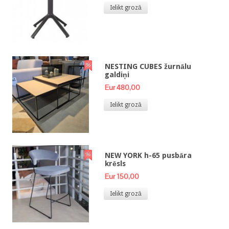
Ielikt grozā
NESTING CUBES žurnālu
galdiņi
Eur 480,00
Ielikt grozā
NEW YORK h-65 pusbāra
krēsls
Eur 150,00
Ielikt grozā