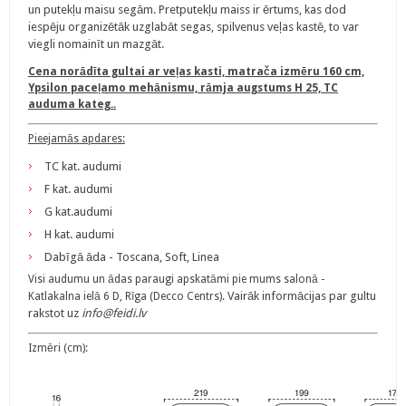
un putekļu maisu segām. Pretputekļu maiss ir ērtums, kas dod
iespēju organizētāk uzglabāt segas, spilvenus veļas kastē, to var
viegli nomainīt un mazgāt.
Cena norādīta gultai ar veļas kasti, matrača izmēru 160 cm,
Ypsilon paceļamo mehānismu, rāmja augstums H 25, TC
auduma kateg..
Pieejamās apdares:
TC kat. audumi
F kat. audumi
G kat.audumi
H kat. audumi
Dabīgā āda - Toscana, Soft, Linea
Visi audumu un ādas paraugi apskatāmi pie mums salonā -
Vairāk informācijas par gultu
Katlakalna ielā 6 D, Rīga (Decco Centrs).
rakstot uz
info@feidi.lv
Izmēri (cm):