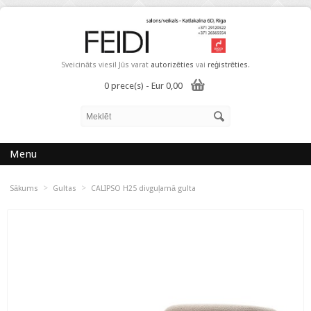
Sveicināts viesi! Jūs varat
autorizēties
vai
reģistrēties
.
0 prece(s) - Eur 0,00
Menu
>
>
Sākums
Gultas
CALIPSO H25 divguļamā gulta