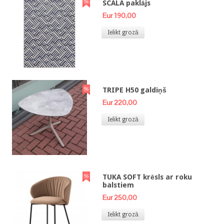
SCALA paklājs
Eur 190,00
Ielikt grozā
TRIPE H50 galdiņš
Eur 220,00
Ielikt grozā
TUKA SOFT krēsls ar roku
balstiem
Eur 250,00
Ielikt grozā