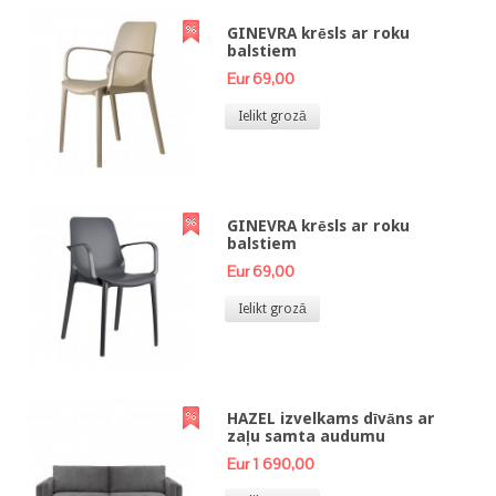
GINEVRA krēsls ar roku
balstiem
Eur 69,00
Ielikt grozā
GINEVRA krēsls ar roku
balstiem
Eur 69,00
Ielikt grozā
HAZEL izvelkams dīvāns ar
zaļu samta audumu
Eur 1 690,00