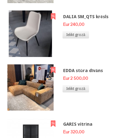
DALIA SM_QTS krēsls
Eur 240,00
Ielikt grozā
EDDA stūra dīvāns
Eur 2 500,00
Ielikt grozā
GARIS vitrīna
Eur 320,00