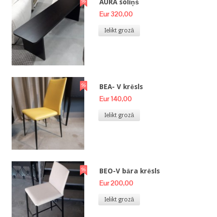
AURA soliņš
Eur 320,00
Ielikt grozā
BEA- V krēsls
Eur 140,00
Ielikt grozā
BEO-V bāra krēsls
Eur 200,00
Ielikt grozā