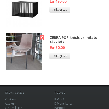
Eur 490,00
Ielikt grozā
ZEBRA POP krēsls ar mīkstu
sēdvietu
Eur 70,00
Ielikt grozā
Klientu serviss
Ekstras
Kontakti
Ražotāji
Atteikumi
Dāvanu kartes
Vietnes karte
Partneri