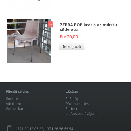
ZEBRA POP krēsls ar mīkstu
sēdvietu
Eur 70,00
Ielikt grozā
Klientu serviss
Ekstras
Kontakti
Ražotāji
Atteikumi
Dāvanu kartes
Vietnes karte
Partneri
Īpašais piedāvājums
+371 29 12 05 22; +371 26 56 55 54