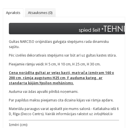
Apraksts
Atsauksmes (0)
Gultas NARCISO oriģinālais galvgaļa stepējums rada dinamisku
sajūtu.
Pēc izvēles dekoratīvais stepējums var būt arī uz gultas kastes stūra.
Pieejamie rāmju veidi:
H 5 cm, H 10 cm, H 25 cm, H 30 cm.
Cena norādīta gultai ar veļas kasti, matrača izmēram 160 x
200 cm, rāmja augstums H25 cm, F auduma kateg., ar
standarta kājām.Ypsilon mehānisms.
Auduma vai ādas apvalki pilnībā noņemami.
Par papildus maksu pieejamas cita dizaina kājas vai rāmja apdare.
Materiālu paraugus varat apskatīt pie mums salonā - Katlakalna ielā 6
D, Rīga (Decco Centrs). Vairāk informācijas rakstot uz
info@feidi.lv
Izmēri (cm):