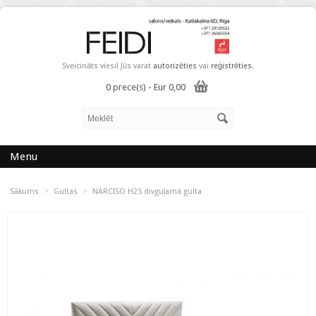
Sveicināts viesi! Jūs varat
autorizēties
vai
reģistrēties
.
0 prece(s) - Eur 0,00
Menu
>
>
Sākums
Gultas
NARCISO H25 divguļamā gulta