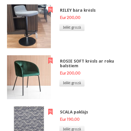
RILEY bāra krēsls
Eur 200,00
Ielikt grozā
ROSIE SOFT krēsls ar roku
balstiem
Eur 200,00
Ielikt grozā
SCALA paklājs
Eur 190,00
Ielikt grozā