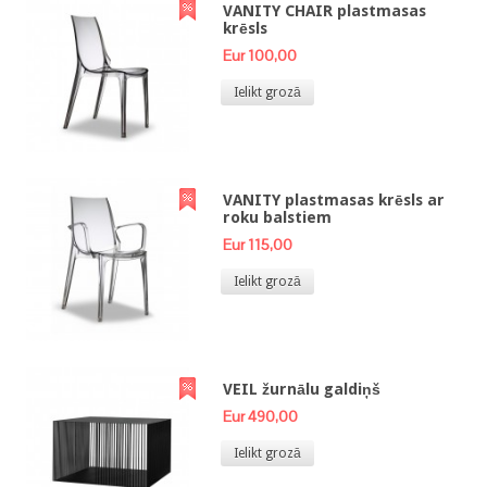
VANITY CHAIR plastmasas
krēsls
Eur 100,00
Ielikt grozā
VANITY plastmasas krēsls ar
roku balstiem
Eur 115,00
Ielikt grozā
VEIL žurnālu galdiņš
Eur 490,00
Ielikt grozā