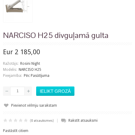
NARCISO H25 divguļamā gulta
Eur 2 185,00
Ražotājs:
Rosini Night
Modelis:
NARCISO H25
Pieejamība:
Pēc Pasūtījuma
Pievienot vēlmju sarakstam
|
(
)
Rakstīt atsauksmi
0 atsauksmes
Pastāstīt citiem