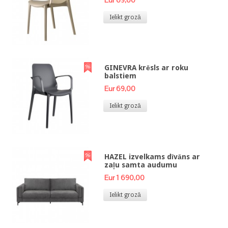
Eur 69,00
Ielikt grozā
GINEVRA krēsls ar roku
balstiem
Eur 69,00
Ielikt grozā
HAZEL izvelkams dīvāns ar
zaļu samta audumu
Eur 1 690,00
Ielikt grozā