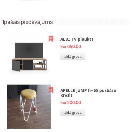
Īpašais piedāvājums
ALBI TV plaukts
Eur 650,00
Ielikt grozā
APELLE JUMP h=65 pusbāra
krēsls
Eur 200,00
Ielikt grozā