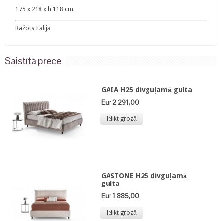
175 x 218 x h 118 cm
Ražots Itālijā
Saistītā prece
GAIA H25 divguļamā gulta
Eur 2 291,00
Ielikt grozā
GASTONE H25 divguļamā
gulta
Eur 1 885,00
Ielikt grozā