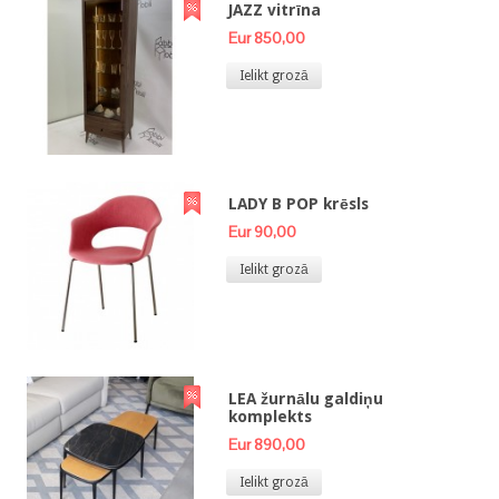
JAZZ vitrīna
Eur 850,00
Ielikt grozā
LADY B POP krēsls
Eur 90,00
Ielikt grozā
LEA žurnālu galdiņu
komplekts
Eur 890,00
Ielikt grozā