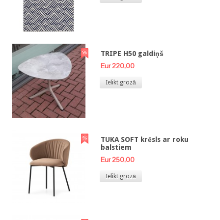
TRIPE H50 galdiņš
Eur 220,00
Ielikt grozā
TUKA SOFT krēsls ar roku
balstiem
Eur 250,00
Ielikt grozā