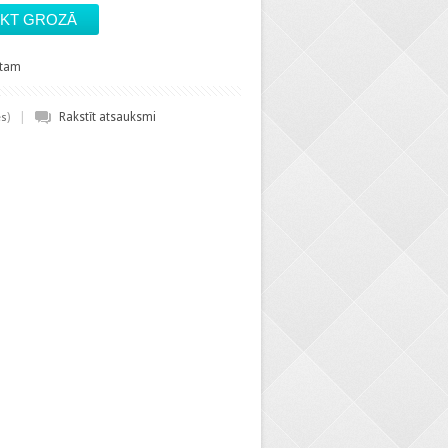
stam
|
)
Rakstīt atsauksmi
es