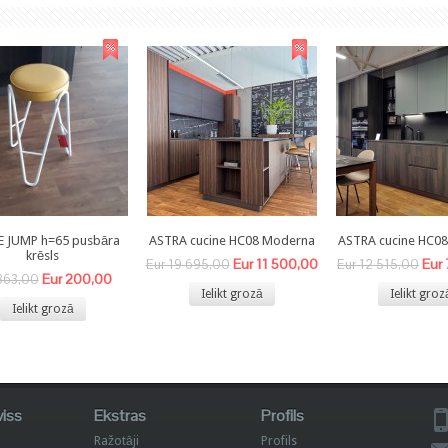
E JUMP h=65 pusbāra
ASTRA cucine HC08 Moderna
ASTRA cucine HC0
krēsls
Eur 11 500,00
Eur
Eur 19 695,00
Eur 12 515,00
Eur 200,00
363,00
Ielikt grozā
Ielikt groz
Ielikt grozā
viss
Ekstras
Profils
Ražotāji
Profils