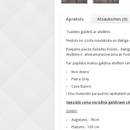
Apraksts
Atsauksmes (0)
Tualetes galdiņš ar atvilktni.
Veidots no ozola masīvkoka un dabīga 
Pieejams piecās dažādās krāsās - dabīg
Atvilktne ir atverama/aizverama ar Pu
Par papildus maksu galdiņa atvilktni var 
Noir desire
Pietra Grey
Cava Bianco
! Visu materiālu paraudziņi apskatāmi pi
Speciālā cena norādīta galdiņam c
Izmēri:
Augstums - 78cm
Platums - 109 cm