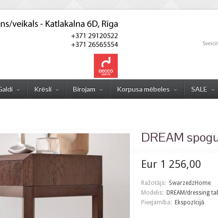
Sveici
Galdi
Krēsli
Birojam
Korpusa mēbeles
SALE
DREAM spogu
Eur 1 256,00
Ražotājs:
SwarzedzHome
Modelis:
DREAM/dressing ta
Pieejamība:
Ekspozīcijā