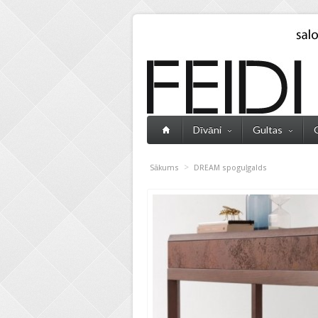
Dīvāni
Gultas
>
Sākums
DREAM spoguļgalds