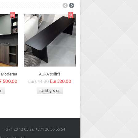
8 Moderna
AURA soliņš
BEA- V krēsls
 7 500,00
Eur 320,00
Eur 140,00
Eur 644,00
Eur 340,00
ā
Ielikt grozā
Ielikt grozā
+371 29 12 05 22; +371 26 56 55 54