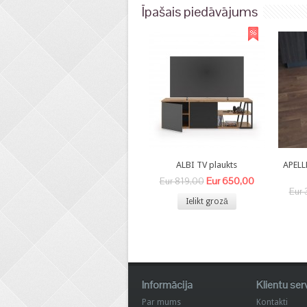
Īpašais piedāvājums
ALBI TV plaukts
APELL
Eur 650,00
Eur 819,00
Eur 
Ielikt grozā
Informācija
Klientu ser
Par mums
Kontakti