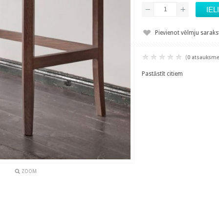
Pievienot vēlmju sarak
(
0 atsauksm
Pastāstīt citiem
ZOOM