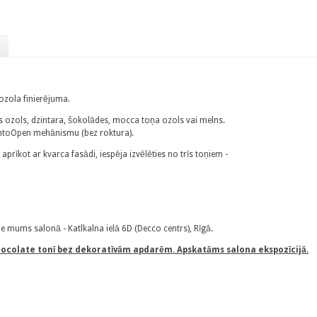
ozola finierējuma.
s ozols, dzintara, šokolādes, mocca toņa ozols vai melns.
shtoOpen mehānismu (bez roktura).
aprīkot ar kvarca fasādi, iespēja izvēlēties no trīs toņiem -
e mums salonā - Katlkalna ielā 6D (Decco centrs), Rīgā.
hocolate tonī bez dekoratīvām apdarēm. Apskatāms salona ekspozīcijā.