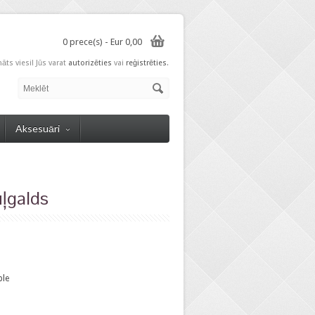
0 prece(s) - Eur 0,00
nāts viesi! Jūs varat
autorizēties
vai
reģistrēties
.
Aksesuāri
ļgalds
ble