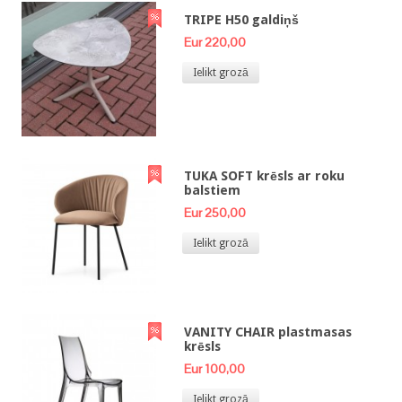
TRIPE H50 galdiņš
Eur 220,00
Ielikt grozā
TUKA SOFT krēsls ar roku
balstiem
Eur 250,00
Ielikt grozā
VANITY CHAIR plastmasas
krēsls
Eur 100,00
Ielikt grozā