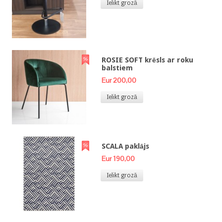
Ielikt grozā
ROSIE SOFT krēsls ar roku
balstiem
Eur 200,00
Ielikt grozā
SCALA paklājs
Eur 190,00
Ielikt grozā