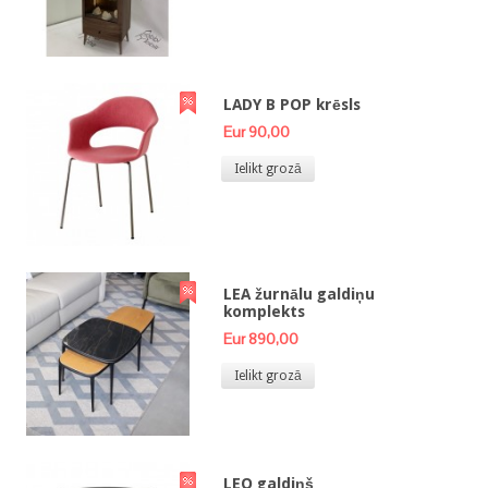
LADY B POP krēsls
Eur 90,00
Ielikt grozā
LEA žurnālu galdiņu
komplekts
Eur 890,00
Ielikt grozā
LEO galdiņš