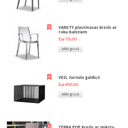
VANITY plastmasas krēsls ar
roku balstiem
Eur 115,00
Ielikt grozā
VEIL žurnālu galdiņš
Eur 490,00
Ielikt grozā
ZEBRA POP krēsls ar mīkstu