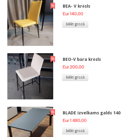
BEA- V krēsls
Eur 140,00
Ielikt grozā
BEO-V bāra krēsls
Eur 200,00
Ielikt grozā
BLADE izvelkams galds 140
Eur 1 480,00
Ielikt grozā