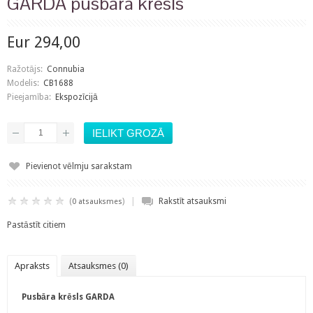
GARDA pusbāra krēsls
Eur 294,00
Ražotājs:
Connubia
Modelis:
CB1688
Pieejamība:
Ekspozīcijā
Pievienot vēlmju sarakstam
|
(
)
Rakstīt atsauksmi
0 atsauksmes
Pastāstīt citiem
Apraksts
Atsauksmes (0)
Pusbāra krēsls GARDA