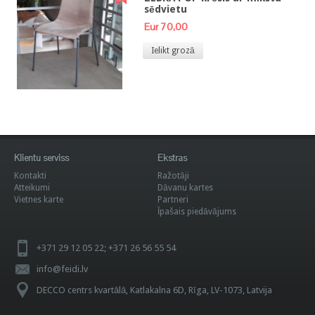
sēdvietu
Eur 70,00
Ielikt grozā
Klientu serviss
Ekstras
Kontakti
Ražotāji
Atteikumi
Dāvanu kartes
Vietnes karte
Partneri
Īpašais piedāvājums
+371 29 12 05 22; +371 26 56 55 54
info@feidi.lv
DECCO centrs kvartālā, Katlakalna 6D, Rīga, LV-1073, Latvija