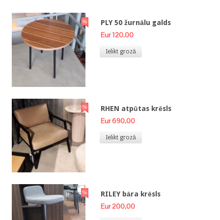
PLY 50 žurnālu galds
Eur 120,00
Ielikt grozā
RHEN atpūtas krēsls
Eur 690,00
Ielikt grozā
RILEY bāra krēsls
Eur 200,00