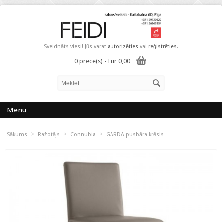
Sveicināts viesi! Jūs varat
autorizēties
vai
reģistrēties
.
0 prece(s) - Eur 0,00
Menu
>
>
>
Sākums
Ražotājs
Connubia
GARDA pusbāra krēsls