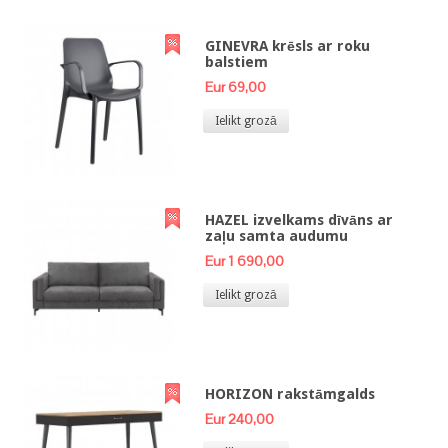
GINEVRA krēsls ar roku
balstiem
Eur 69,00
Ielikt grozā
HAZEL izvelkams dīvāns ar
zaļu samta audumu
Eur 1 690,00
Ielikt grozā
HORIZON rakstāmgalds
Eur 240,00