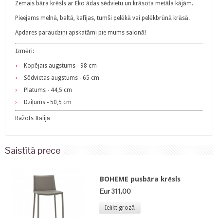
Zemais bāra krēsls ar Eko ādas sēdvietu un krāsota metāla kājām.
Pieejams melnā, baltā, kafijas, tumši pelēkā vai pelēkbrūnā krāsā.
Apdares paraudziņi apskatāmi pie mums salonā!
Izmēri:
Kopējais augstums - 98 cm
Sēdvietas augstums - 65 cm
Platums - 44,5 cm
Dziļums - 50,5 cm
Ražots Itālijā
Saistītā prece
BOHEME pusbāra krēsls
Eur 311,00
Ielikt grozā