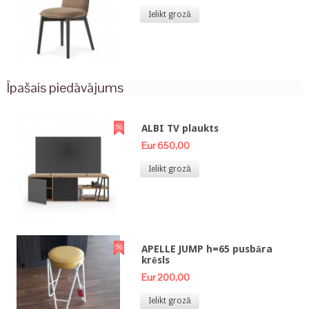
Ielikt grozā
Īpašais piedāvājums
ALBI TV plaukts
Eur 650,00
Ielikt grozā
APELLE JUMP h=65 pusbāra
krēsls
Eur 200,00
Ielikt grozā