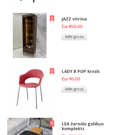
JAZZ vitrīna
Eur 850,00
Ielikt grozā
LADY B POP krēsls
Eur 90,00
Ielikt grozā
LEA žurnālu galdiņu
komplekts