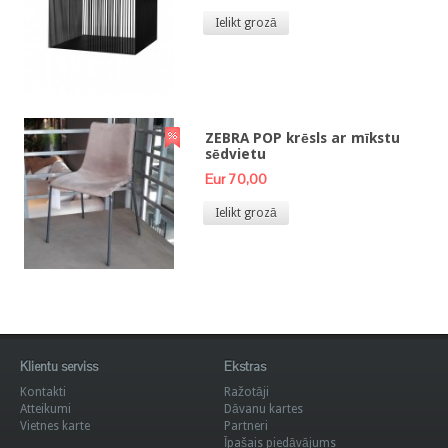
Ielikt grozā
ZEBRA POP krēsls ar mīkstu
sēdvietu
Eur 70,00
Ielikt grozā
Klientu serviss
Ekstras
Kontakti
Ražotāji
Atteikumi
Dāvanu kartes
Vietnes karte
Partneri
Īpašais piedāvājums