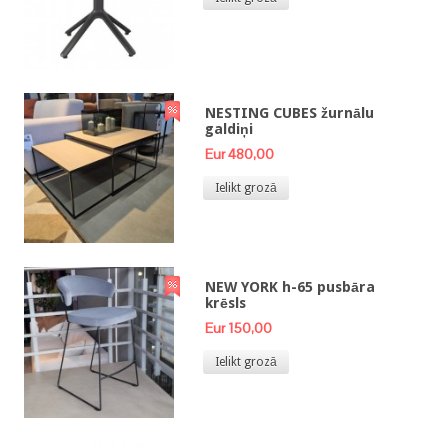
NESTING CUBES žurnālu
galdiņi
Eur 480,00
Ielikt grozā
NEW YORK h-65 pusbāra
krēsls
Eur 150,00
Ielikt grozā