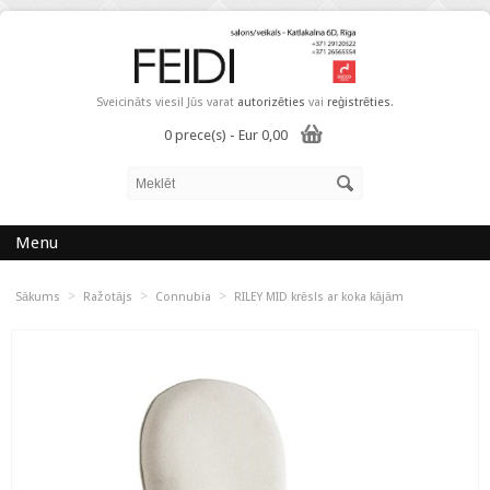
Sveicināts viesi! Jūs varat
autorizēties
vai
reģistrēties
.
0 prece(s) - Eur 0,00
Menu
>
>
>
Sākums
Ražotājs
Connubia
RILEY MID krēsls ar koka kājām