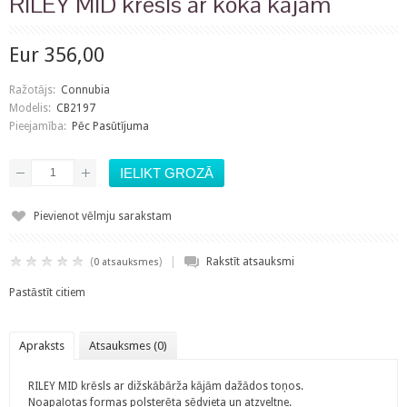
RILEY MID krēsls ar koka kājām
Eur 356,00
Ražotājs:
Connubia
Modelis:
CB2197
Pieejamība:
Pēc Pasūtījuma
Pievienot vēlmju sarakstam
|
(
)
Rakstīt atsauksmi
0 atsauksmes
Pastāstīt citiem
Apraksts
Atsauksmes (0)
RILEY MID krēsls ar dižskābārža kājām dažādos toņos.
Noapaļotas formas polsterēta sēdvieta un atzveltne.