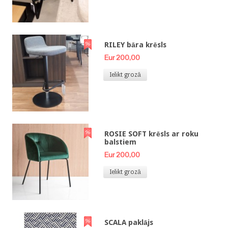
RILEY bāra krēsls
Eur 200,00
Ielikt grozā
ROSIE SOFT krēsls ar roku
balstiem
Eur 200,00
Ielikt grozā
SCALA paklājs