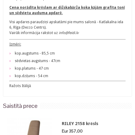
Cena norādīta krēslam ar dižskabārža koka kājām grafīta tonī
un sēdvietu auduma apdarē.
Visi apdares paraudziņi apskatāmi pie mums salonā - Katlakalna iela
6, Rīga (Decco Centrs).
Vairāk informācija rakstot uz
info@feidi.lv
Izmēri:
kop.augstums - 85,5 cm
sēdvietas augstums - 47cm
kop.platums - 47 cm
kop.dziļums - 54 cm
Ražots Itālijā
Saistītā prece
RILEY 2158 krēsls
Eur 357,00