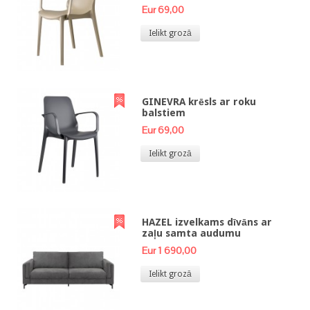
Eur 69,00
Ielikt grozā
GINEVRA krēsls ar roku
balstiem
Eur 69,00
Ielikt grozā
HAZEL izvelkams dīvāns ar
zaļu samta audumu
Eur 1 690,00
Ielikt grozā