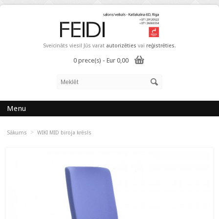
Sveicināts viesi! Jūs varat
autorizēties
vai
reģistrēties
.
0 prece(s) - Eur 0,00
Menu
>
Sākums
WIKI MID biroja krēsls