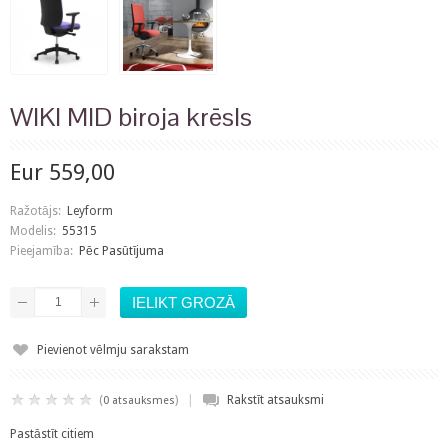
WIKI MID biroja krēsls
Eur 559,00
Ražotājs:
Leyform
Modelis:
55315
Pieejamība:
Pēc Pasūtījuma
Pievienot vēlmju sarakstam
|
(
)
Rakstīt atsauksmi
0 atsauksmes
Pastāstīt citiem