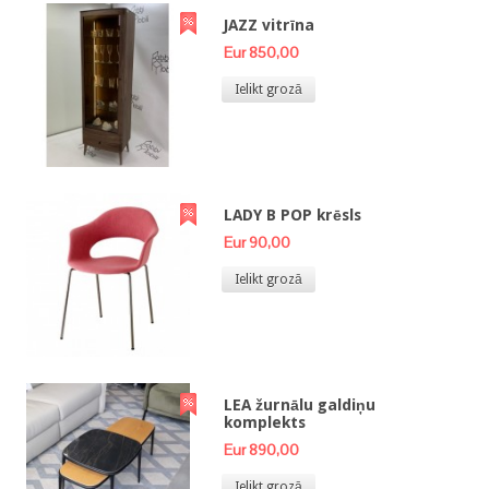
JAZZ vitrīna
Eur 850,00
Ielikt grozā
LADY B POP krēsls
Eur 90,00
Ielikt grozā
LEA žurnālu galdiņu
komplekts
Eur 890,00
Ielikt grozā