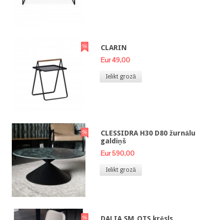
CLARIN
Eur 49,00
Ielikt grozā
CLESSIDRA H30 D80 žurnālu
galdiņš
Eur 590,00
Ielikt grozā
DALIA SM_QTS krēsls