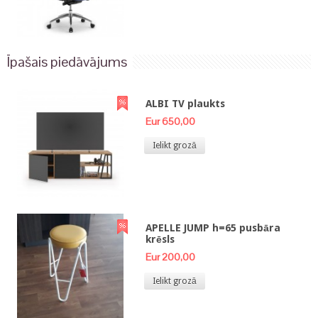
Īpašais piedāvājums
ALBI TV plaukts
Eur 650,00
Ielikt grozā
APELLE JUMP h=65 pusbāra
krēsls
Eur 200,00
Ielikt grozā