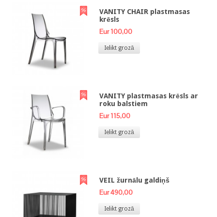
VANITY CHAIR plastmasas
krēsls
Eur 100,00
Ielikt grozā
VANITY plastmasas krēsls ar
roku balstiem
Eur 115,00
Ielikt grozā
VEIL žurnālu galdiņš
Eur 490,00
Ielikt grozā