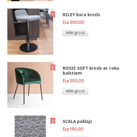
RILEY bāra krēsls
Eur 200,00
Ielikt grozā
ROSIE SOFT krēsls ar roku
balstiem
Eur 200,00
Ielikt grozā
SCALA paklājs
Eur 190,00