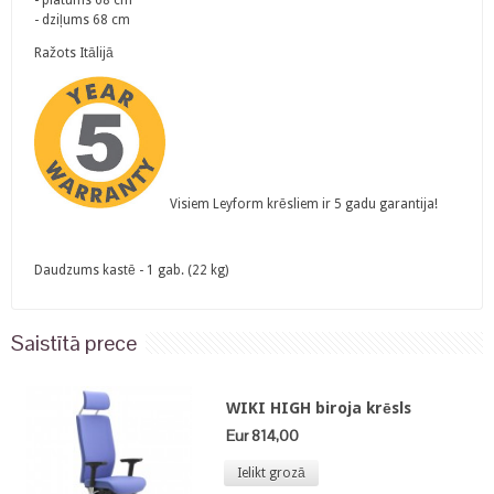
- platums 68 cm
- dziļums 68 cm
Ražots Itālijā
Visiem Leyform krēsliem ir 5 gadu garantija!
Daudzums kastē - 1 gab. (22 kg)
Saistītā prece
WIKI HIGH biroja krēsls
Eur 814,00
Ielikt grozā