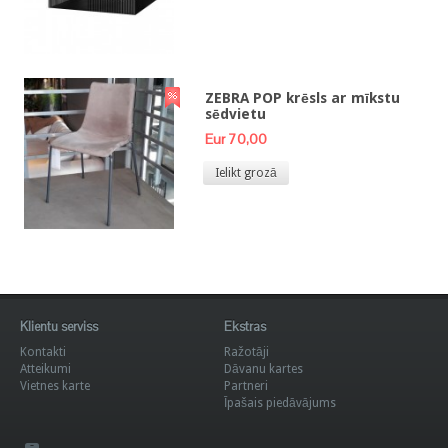
ZEBRA POP krēsls ar mīkstu
sēdvietu
Eur 70,00
Ielikt grozā
Klientu serviss
Ekstras
Kontakti
Ražotāji
Atteikumi
Dāvanu kartes
Vietnes karte
Partneri
Īpašais piedāvājums