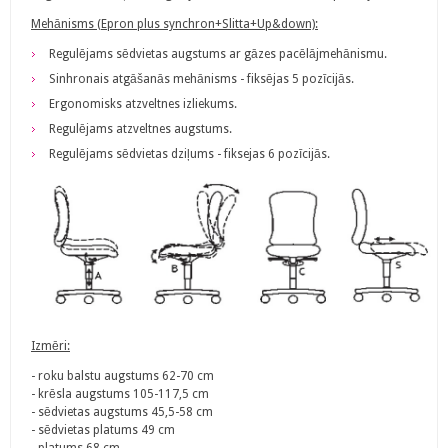
Mehānisms (Epron plus synchron+Slitta+Up&down):
Regulējams sēdvietas augstums ar gāzes pacēlājmehānismu.
Sinhronais atgāšanās mehānisms - fiksējas 5 pozīcijās.
Ergonomisks atzveltnes izliekums.
Regulējams atzveltnes augstums.
Regulējams sēdvietas dziļums - fiksejas 6 pozīcijās.
Izmēri:
- roku balstu augstums 62-70 cm
- krēsla augstums 105-117,5 cm
- sēdvietas augstums 45,5-58 cm
- sēdvietas platums 49 cm