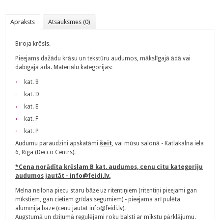
Apraksts
Atsauksmes (0)
Biroja krēsls.
Pieejams dažādu krāsu un tekstūru audumos, mākslīgajā ādā vai
dabīgajā ādā. Materiālu kategorijas:
kat. B
kat. D
kat. E
kat. F
kat. P
Audumu paraudziņi apskatāmi
šeit
, vai mūsu salonā - Katlakalna iela
6, Rīga (Decco Centrs).
*Cena norādīta krēslam B kat. audumos, cenu citu kategoriju
audumos jautāt - info@feidi.lv.
Melna neilona piecu staru bāze uz ritentiņiem (ritentiņi pieejami gan
mīkstiem, gan cietiem grīdas segumiem) - pieejama arī pulēta
alumīnija bāze (cenu jautāt info@feidi.lv).
Augstumā un dziļumā regulējami roku balsti ar mīkstu pārklājumu.