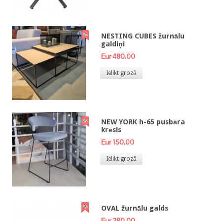
NESTING CUBES žurnālu
galdiņi
Eur 480,00
Ielikt grozā
NEW YORK h-65 pusbāra
krēsls
Eur 150,00
Ielikt grozā
OVAL žurnālu galds
Eur 280,00