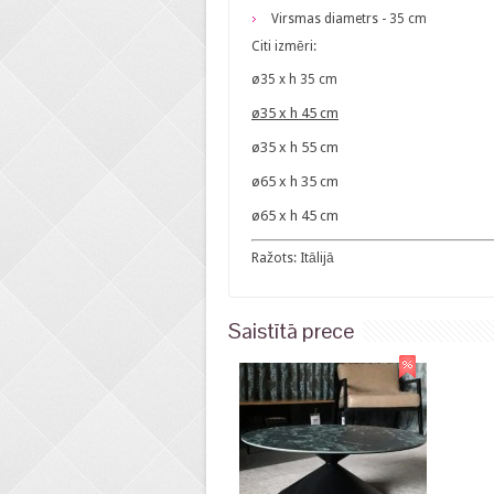
Virsmas diametrs - 35 cm
Citi izmēri:
ø35 x h 35 cm
ø35 x h 4
5 cm
ø35 x h 5
5 cm
ø65 x h 3
5 cm
ø65 x h 45 cm
Ražots: Itālijā
Saistītā prece