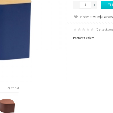
Pievienot vēlmju sarak
(
0 atsauksm
Pastāstīt citiem
ZOOM