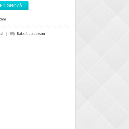
stam
|
)
Rakstīt atsauksmi
es