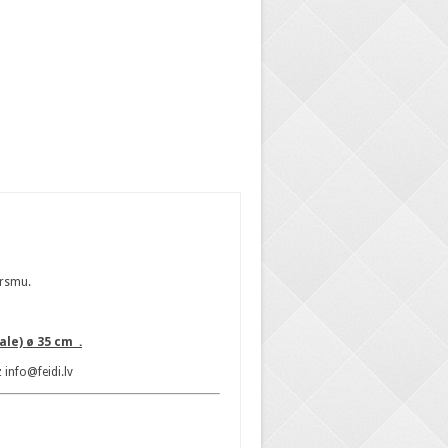
irsmu.
le) ø 35 cm .
 info@feidi.lv