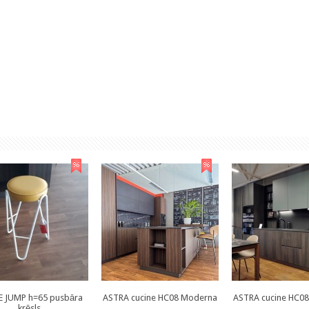
E JUMP h=65 pusbāra
ASTRA cucine HC08 Moderna
ASTRA cucine HC0
krēsls