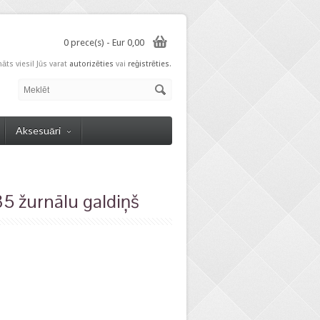
0 prece(s) - Eur 0,00
nāts viesi! Jūs varat
autorizēties
vai
reģistrēties
.
Aksesuāri
 žurnālu galdiņš