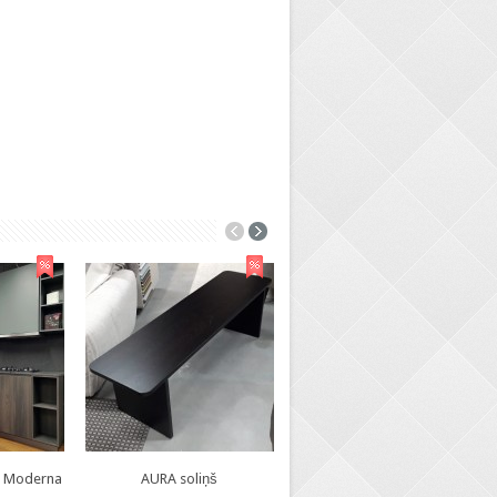
8 Moderna
AURA soliņš
BEA- V krēsls