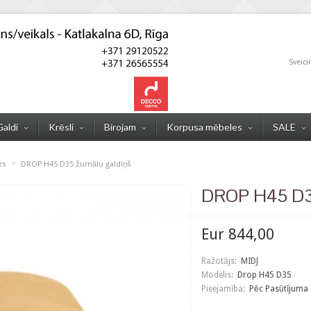
Sveici
Galdi
Krēsli
Birojam
Korpusa mēbeles
SALE
>
es
DROP H45 D35 žurnālu galdiņš
DROP H45 D35
Eur 844,00
Ražotājs:
MIDJ
Modelis:
Drop H45 D35
Pieejamība:
Pēc Pasūtījuma