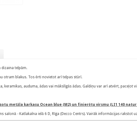
 dizaina telpām.
u otram blakus. Tos ērti novietot arī telpas stūrī.
ēta, keramikas, auduma, ādas vai mākslīgās ādas. Galdiņu var arī atvērt, paceļot v
sotu metāla karkasu Ocean blue (M2) un finierētu virsmu (LI1 140 natura
salonā - Katlakalna ielā 6 D, Rīga (Decco Centrs). Vairāk informācijas rakstot uz