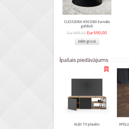
CLESSIDRA H30 D80 žurnālu
galdiņš
Eur 590,00
Eur 988,00
Ielikt grozā
Īpašais piedāvājums
ALBI TV plaukts
APELL