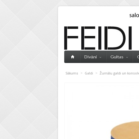
Dīvāni
Gultas
>
>
Sākums
Galdi
Žurnālu galdi un konsol