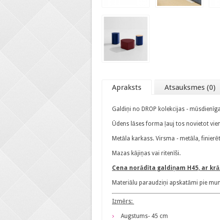
Apraksts
Atsauksmes (0)
Galdiņi no DROP kolekcijas - mūsdienīga
Ūdens lāses forma ļauj tos novietot vien
Metāla karkass. Virsma - metāla, finier
Mazas kājiņas vai ritenīši.
Cena norādīta galdiņam H45, ar krā
Materiālu paraudziņi apskatāmi pie mums 
Izmērs:
Augstums- 45 cm