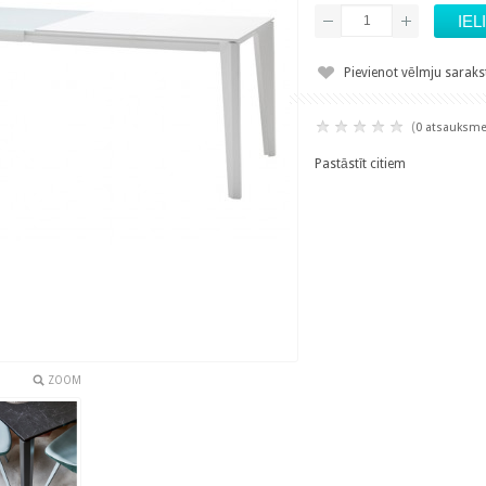
Pievienot vēlmju sarak
(
0 atsauksm
Pastāstīt citiem
ZOOM