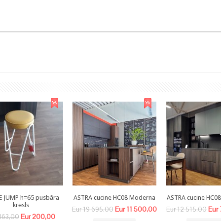
E JUMP h=65 pusbāra
ASTRA cucine HC08 Moderna
ASTRA cucine HC0
krēsls
Eur 11 500,00
Eur
Eur 19 695,00
Eur 12 515,00
Eur 200,00
363,00