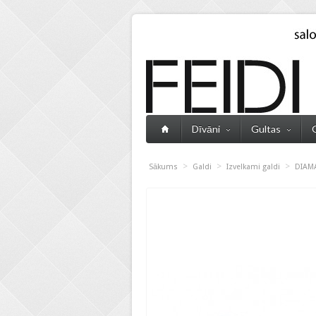
Dīvāni
Gultas
>
>
>
Sākums
Galdi
Izvelkami galdi
DIAMA