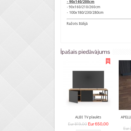
- 90x140/200cm
- 90x160/210/260cm
- 100x180/230/280cm
Ražots Itālijā
Īpašais piedāvājums
ALBI TV plaukts
APELL
Eur 650,00
Eur 819,00
Eur 