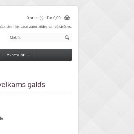
0 prece(s) - Eur 0,00
nāts viesi! Jūs varat
autorizēties
vai
reģistrēties
.
Aksesuāri
elkams galds
le