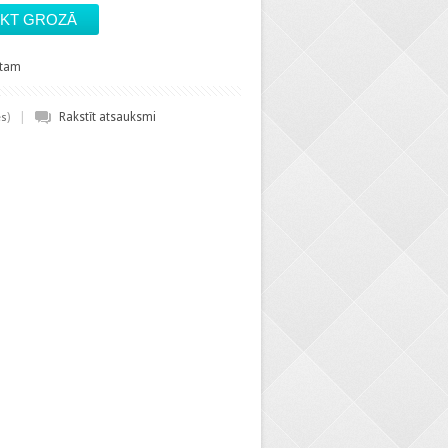
stam
|
)
Rakstīt atsauksmi
es