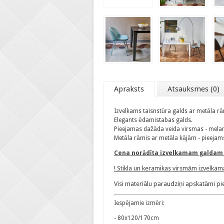
Apraksts
Atsauksmes (0)
Izvelkams taisnstūra galds ar metāla r
Elegants ēdamistabas galds.
Pieejamas dažāda veida virsmas - melamī
Metāla rāmis ar metāla kājām - pieejam
Cena norādīta izvelkamam galdam a
! Stikla un keramikas virsmām izvelkamās
Visi materiālu paraudziņi apskatāmi pie
Iespējamie izmēri:
- 80x120/170cm