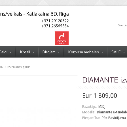
Sveici
Galdi
Krēsli
Birojam
Korpusa mēbeles
SALE
NTE izvelkams galds
DIAMANTE izv
Eur 1 809,00
Ražotājs:
MIDJ
Modelis:
Diamante extendab
Pieejamība:
Pēc Pasūtījuma