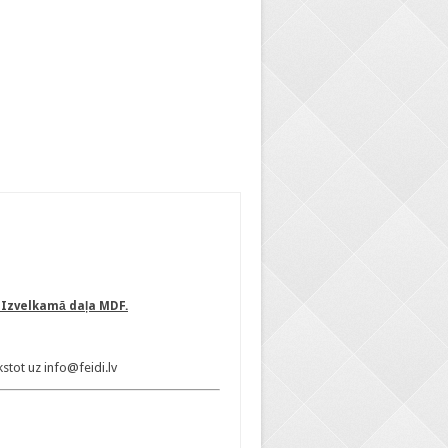
 Izvelkamā daļa MDF.
stot uz info@feidi.lv