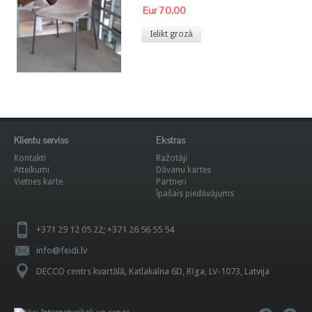
Eur 70,00
Ielikt grozā
Klientu serviss
Ekstras
Kontakti
Ražotāji
Atteikumi
Dāvanu kartes
Vietnes karte
Partneri
Īpašais piedāvājums
+371 29 12 05 22; +371 26 56 55 54
info@feidi.lv
DECCO centrs kvartālā, Katlakalna 6D, Rīga, LV-1073, Latvija