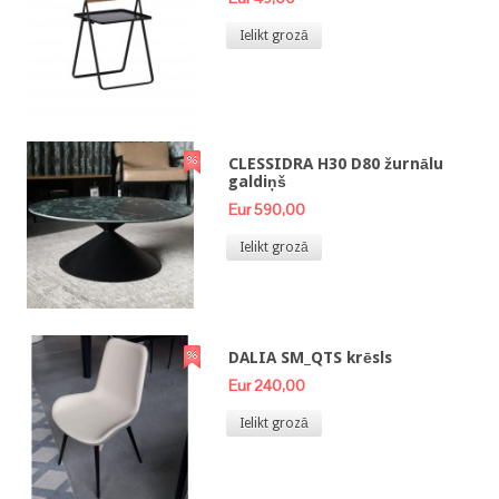
Ielikt grozā
CLESSIDRA H30 D80 žurnālu
galdiņš
Eur 590,00
Ielikt grozā
DALIA SM_QTS krēsls
Eur 240,00
Ielikt grozā