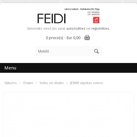
Sveicināts viesi! Jūs varat
autorizēties
vai
reģistrēties
.
0 prece(s) - Eur 0,00
Menu
>
>
>
Sākums
Dīvāni
Sofas un dīvāni
JENNY atpūtas zvilnis