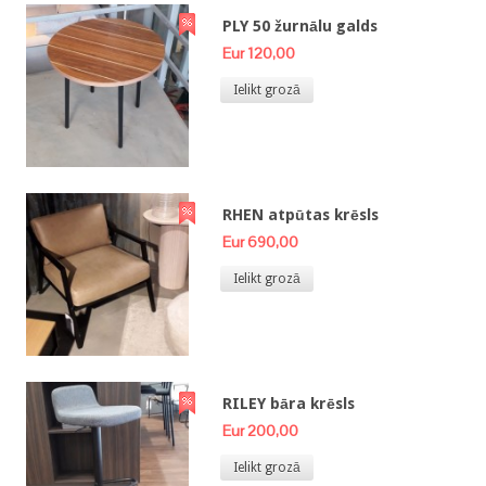
PLY 50 žurnālu galds
Eur 120,00
Ielikt grozā
RHEN atpūtas krēsls
Eur 690,00
Ielikt grozā
RILEY bāra krēsls
Eur 200,00
Ielikt grozā