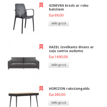
GINEVRA krēsls ar roku
balstiem
Eur 69,00
Ielikt grozā
HAZEL izvelkams dīvāns ar
zaļu samta audumu
Eur 1 690,00
Ielikt grozā
HORIZON rakstāmgalds
Eur 240,00
Ielikt grozā