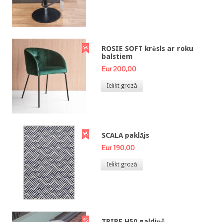
ROSIE SOFT krēsls ar roku
balstiem
Eur 200,00
Ielikt grozā
SCALA paklājs
Eur 190,00
Ielikt grozā
TRIPE H50 galdiņš