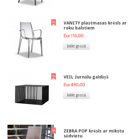
VANITY plastmasas krēsls ar
roku balstiem
Eur 115,00
Ielikt grozā
VEIL žurnālu galdiņš
Eur 490,00
Ielikt grozā
ZEBRA POP krēsls ar mīkstu
sēdvietu