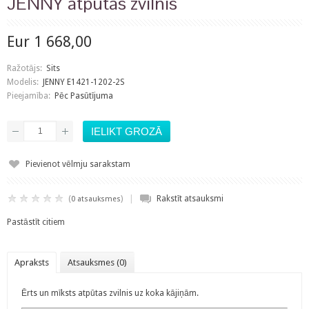
JENNY atpūtas zvilnis
Eur 1 668,00
Ražotājs:
Sits
Modelis:
JENNY E1421-1202-2S
Pieejamība:
Pēc Pasūtījuma
Pievienot vēlmju sarakstam
|
(
)
Rakstīt atsauksmi
0 atsauksmes
Pastāstīt citiem
Apraksts
Atsauksmes (0)
Ērts un mīksts atpūtas zvilnis uz koka kājiņām.