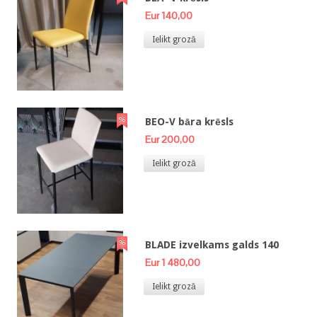
Eur 140,00
Ielikt grozā
BEO-V bāra krēsls
Eur 200,00
Ielikt grozā
BLADE izvelkams galds 140
Eur 1 480,00
Ielikt grozā