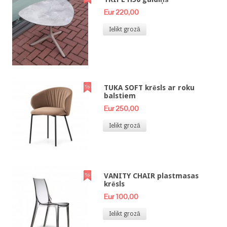
Eur 220,00
Ielikt grozā
TUKA SOFT krēsls ar roku
balstiem
Eur 250,00
Ielikt grozā
VANITY CHAIR plastmasas
krēsls
Eur 100,00
Ielikt grozā