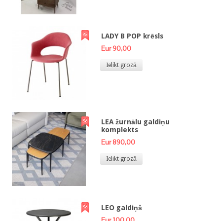
LADY B POP krēsls
Eur 90,00
Ielikt grozā
LEA žurnālu galdiņu
komplekts
Eur 890,00
Ielikt grozā
LEO galdiņš
Eur 100,00