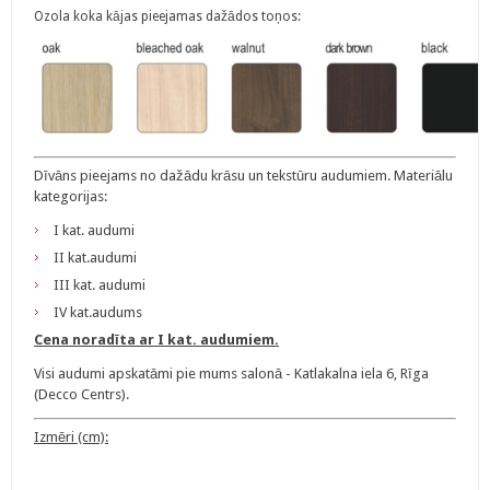
Ozola koka kājas pieejamas dažādos toņos:
Dīvāns pieejams no dažādu krāsu un tekstūru audumiem. Materiālu
kategorijas:
I kat. audumi
II kat.audumi
III kat. audumi
IV kat.audums
Cena noradīta ar I kat. audumiem.
Visi audumi apskatāmi pie mums salonā - Katlakalna iela 6, Rīga
(Decco Centrs).
Izmēri (cm):