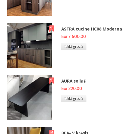
ASTRA cucine HC08 Moderna
Eur 7 500,00
Ielikt grozā
AURA soliņš
Eur 320,00
Ielikt grozā
BEA- V krēsls