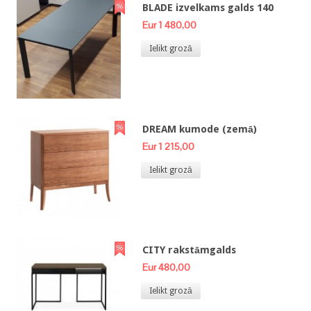
BLADE izvelkams galds 140
Eur 1 480,00
Ielikt grozā
DREAM kumode (zemā)
Eur 1 215,00
Ielikt grozā
CITY rakstāmgalds
Eur 480,00
Ielikt grozā