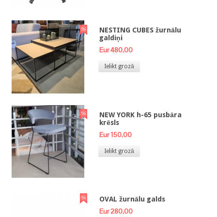
NESTING CUBES žurnālu
galdiņi
Eur 480,00
Ielikt grozā
NEW YORK h-65 pusbāra
krēsls
Eur 150,00
Ielikt grozā
OVAL žurnālu galds
Eur 280,00