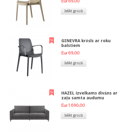
Eur 69,00
Ielikt grozā
GINEVRA krēsls ar roku
balstiem
Eur 69,00
Ielikt grozā
HAZEL izvelkams dīvāns ar
zaļu samta audumu
Eur 1 690,00
Ielikt grozā