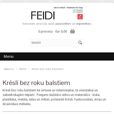
Sveicināts viesi! Jūs varat
autorizēties
vai
reģistrēties
.
0 prece(s) - Eur 0,00
Menu
>
>
Sākums
Krēsli
Krēsli bez roku balstiem
Krēsli bez roku balstiem
Krēsli bez roku balstiem kā virtuvei un ēdamistabai, tā viesistabai un
sabiedriskajām telpām. Pieejami dažādos stilos un materiālos - koka,
plastikāta, metāla, ādas un mīksti, polsterēti krēsli. Funkcionālas, ērtas un
dizainiskas mēbeles.