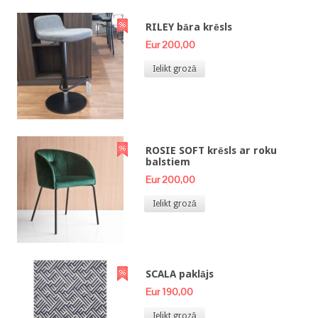
RILEY bāra krēsls
Eur 200,00
Ielikt grozā
ROSIE SOFT krēsls ar roku
balstiem
Eur 200,00
Ielikt grozā
SCALA paklājs
Eur 190,00
Ielikt grozā