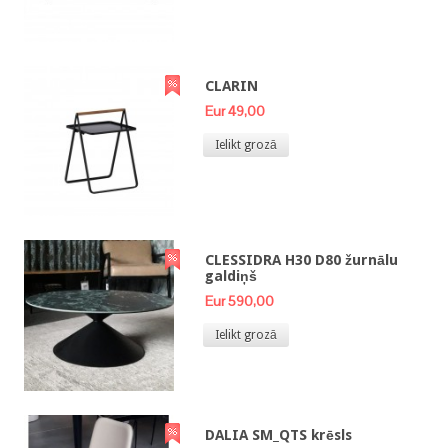
CLARIN
Eur 49,00
Ielikt grozā
CLESSIDRA H30 D80 žurnālu
galdiņš
Eur 590,00
Ielikt grozā
DALIA SM_QTS krēsls