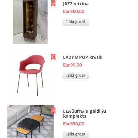
JAZZ vitrīna
Eur 850,00
Ielikt grozā
LADY B POP krēsls
Eur 90,00
Ielikt grozā
LEA žurnālu galdiņu
komplekts
Eur 890,00
Ielikt grozā