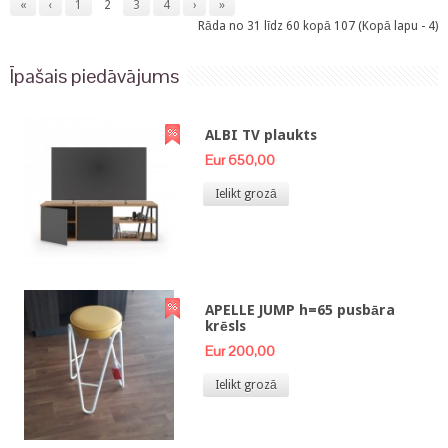
«
‹
1
2
3
4
›
»
Rāda no 31 līdz 60 kopā 107 (Kopā lapu - 4)
Īpašais piedāvājums
ALBI TV plaukts
Eur 650,00
Ielikt grozā
APELLE JUMP h=65 pusbāra
krēsls
Eur 200,00
Ielikt grozā