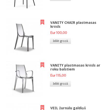
VANITY CHAIR plastmasas
krēsls
Eur 100,00
Ielikt grozā
VANITY plastmasas krēsls ar
roku balstiem
Eur 115,00
Ielikt grozā
VEIL žurnālu galdiņš