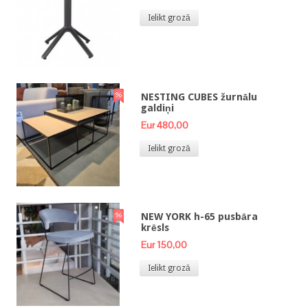
Ielikt grozā
NESTING CUBES žurnālu
galdiņi
Eur 480,00
Ielikt grozā
NEW YORK h-65 pusbāra
krēsls
Eur 150,00
Ielikt grozā