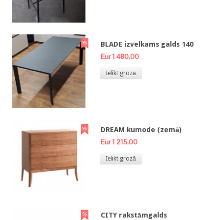
BLADE izvelkams galds 140
Eur 1 480,00
Ielikt grozā
DREAM kumode (zemā)
Eur 1 215,00
Ielikt grozā
CITY rakstāmgalds