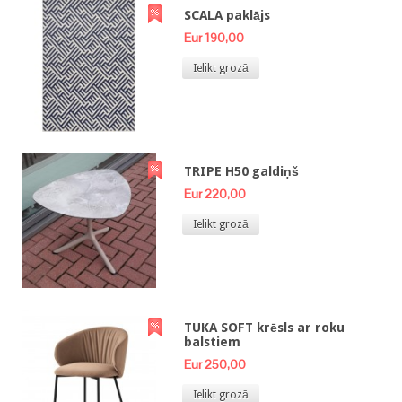
SCALA paklājs
Eur 190,00
Ielikt grozā
TRIPE H50 galdiņš
Eur 220,00
Ielikt grozā
TUKA SOFT krēsls ar roku
balstiem
Eur 250,00
Ielikt grozā