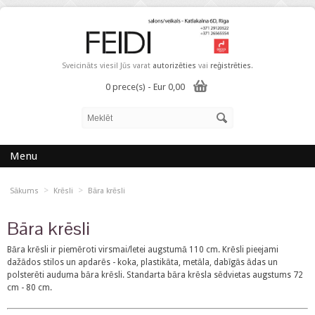
Sveicināts viesi! Jūs varat
autorizēties
vai
reģistrēties
.
0 prece(s) - Eur 0,00
Menu
>
>
Sākums
Krēsli
Bāra krēsli
Bāra krēsli
Bāra krēsli ir piemēroti virsmai/letei augstumā 110 cm. Krēsli pieejami
dažādos stilos un apdarēs - koka, plastikāta, metāla, dabīgās ādas un
polsterēti auduma bāra krēsli. Standarta bāra krēsla sēdvietas augstums 72
cm - 80 cm.