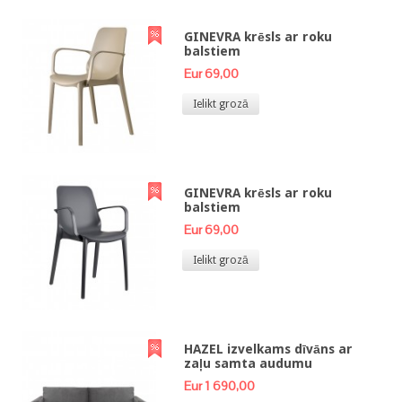
GINEVRA krēsls ar roku
balstiem
Eur 69,00
Ielikt grozā
GINEVRA krēsls ar roku
balstiem
Eur 69,00
Ielikt grozā
HAZEL izvelkams dīvāns ar
zaļu samta audumu
Eur 1 690,00