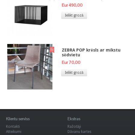
Eur 490,00
Ielikt grozā
ZEBRA POP krēsls ar mīkstu
sēdvietu
Eur 70,00
Ielikt grozā
Klientu serviss
Ekstras
Kontakti
Ražotāji
Atteikumi
Dāvanu kartes