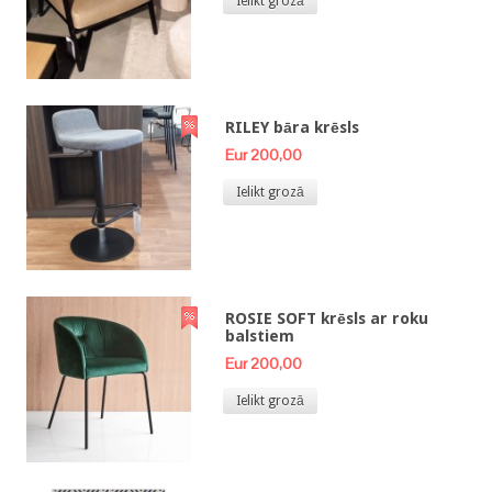
Ielikt grozā
RILEY bāra krēsls
Eur 200,00
Ielikt grozā
ROSIE SOFT krēsls ar roku
balstiem
Eur 200,00
Ielikt grozā