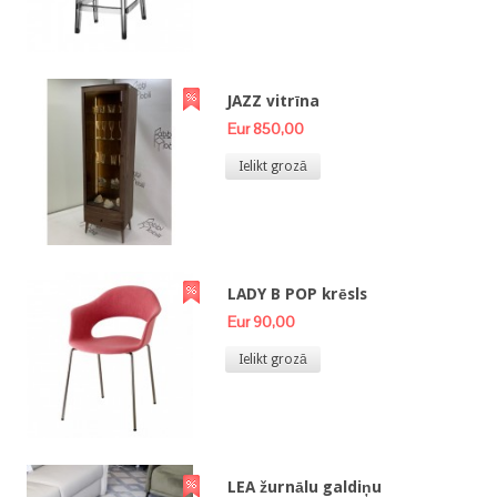
JAZZ vitrīna
Eur 850,00
Ielikt grozā
LADY B POP krēsls
Eur 90,00
Ielikt grozā
LEA žurnālu galdiņu