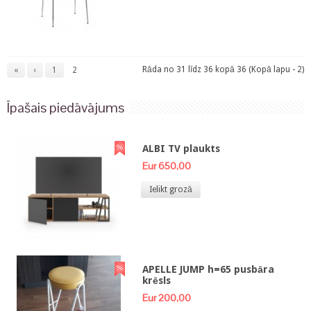
Rāda no 31 līdz 36 kopā 36 (Kopā lapu - 2)
«
‹
1
2
Īpašais piedāvājums
ALBI TV plaukts
Eur 650,00
Ielikt grozā
APELLE JUMP h=65 pusbāra
krēsls
Eur 200,00