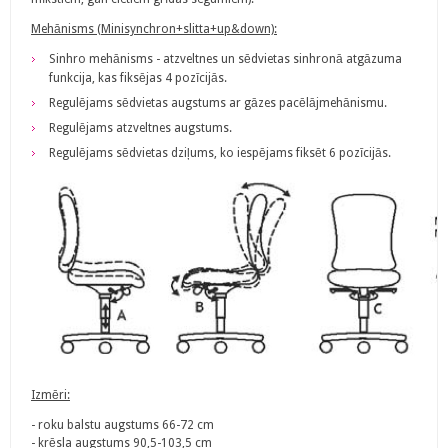
Mehānisms (Minisynchron+slitta+up&down):
Sinhro mehānisms - atzveltnes un sēdvietas sinhronā atgāzuma
funkcija, kas fiksējas 4 pozīcijās.
Regulējams sēdvietas augstums ar gāzes pacēlājmehānismu.
Regulējams atzveltnes augstums.
Regulējams sēdvietas dziļums, ko iespējams fiksēt 6 pozīcijās.
Izmēri:
- roku balstu augstums 66-72 cm
- krēsla augstums 90,5-103,5 cm