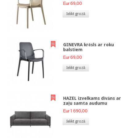
Eur 69,00
Ielikt grozā
GINEVRA krēsls ar roku
balstiem
Eur 69,00
Ielikt grozā
HAZEL izvelkams dīvāns ar
zaļu samta audumu
Eur 1 690,00
Ielikt grozā