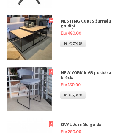
NESTING CUBES žurnālu
galdiņi
Eur 480,00
Ielikt grozā
NEW YORK h-65 pusbāra
krēsls
Eur 150,00
Ielikt grozā
OVAL žurnālu galds
Eur 280,00