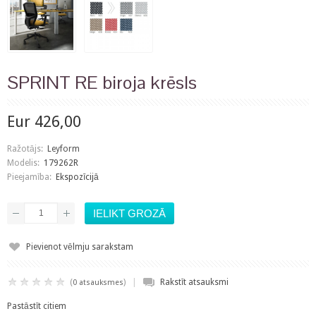
SPRINT RE biroja krēsls
Eur 426,00
Ražotājs:
Leyform
Modelis:
179262R
Pieejamība:
Ekspozīcijā
Pievienot vēlmju sarakstam
|
(
)
Rakstīt atsauksmi
0 atsauksmes
Pastāstīt citiem