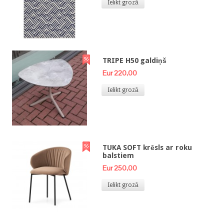
Ielikt grozā
TRIPE H50 galdiņš
Eur 220,00
Ielikt grozā
TUKA SOFT krēsls ar roku
balstiem
Eur 250,00
Ielikt grozā