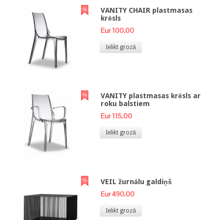
VANITY CHAIR plastmasas
krēsls
Eur 100,00
Ielikt grozā
VANITY plastmasas krēsls ar
roku balstiem
Eur 115,00
Ielikt grozā
VEIL žurnālu galdiņš
Eur 490,00
Ielikt grozā