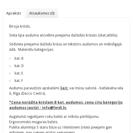
Apraksts
Atsauksmes (0)
Biroja krēsls.
Sieta tipa auduma atzveltne pieejama dažādās krāsās (skat.attēlu).
Sēdvieta pieejama dažādu krāsu un tekstūru audumos un mākslīgajā
ādā. Materiālu kategorijas:
kat. B
kat. D
kat. E
kat. F
Audumu paraudziņi apskatāmi
šeit
, vai mūsu salonā - Katlakalna iela
6, Rīga (Decco Centrs).
*Cena norādīta krēslam B kat. audumos, cenu citu kategoriju
audumos jautāt - info@feidi.lv.
Augstumā regulējami roku balsti ar mīkstu pārklājumu.
Ergonomisks muguras balsts.
Pulēta alumīnija 5 staru bāze uz ritentiņiem (riteņi pieejami gan
mīkstiem, gan cietiem grīdas segumiem).