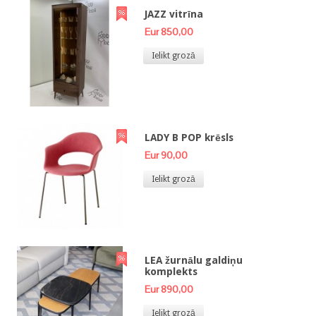
JAZZ vitrīna
Eur 850,00
Ielikt grozā
LADY B POP krēsls
Eur 90,00
Ielikt grozā
LEA žurnālu galdiņu
komplekts
Eur 890,00
Ielikt grozā