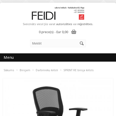
Sveicināts viesi! Jūs varat
autorizēties
vai
reģistrēties
.
0 prece(s) - Eur 0,00
Menu
>
>
>
Sākums
Birojam
Darbinieku krēsli
SPRINT RE biroja krēsls