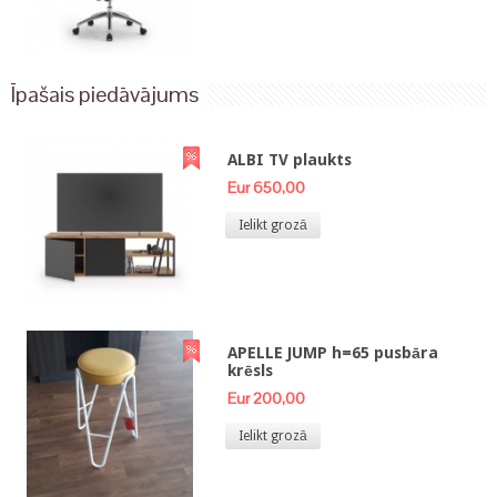
Īpašais piedāvājums
ALBI TV plaukts
Eur 650,00
Ielikt grozā
APELLE JUMP h=65 pusbāra
krēsls
Eur 200,00
Ielikt grozā