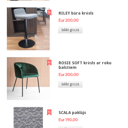
RILEY bāra krēsls
Eur 200,00
Ielikt grozā
ROSIE SOFT krēsls ar roku
balstiem
Eur 200,00
Ielikt grozā
SCALA paklājs
Eur 190,00