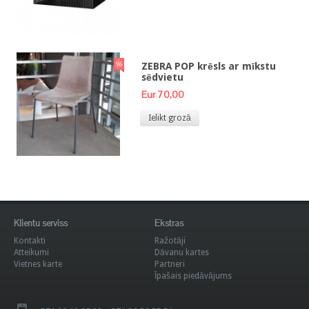
ZEBRA POP krēsls ar mīkstu
sēdvietu
Eur 70,00
Ielikt grozā
Klientu serviss
Ekstras
Kontakti
Ražotāji
Atteikumi
Dāvanu kartes
Vietnes karte
Partneri
Īpašais piedāvājums