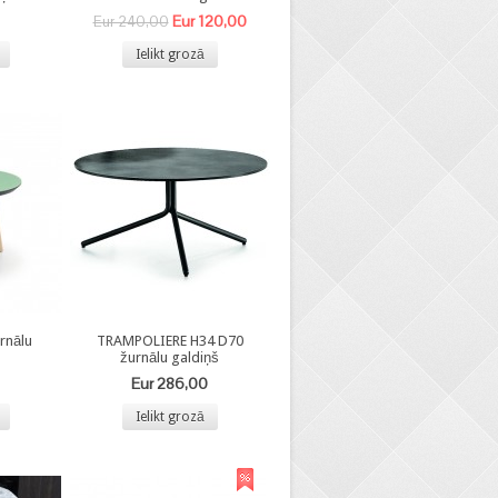
Eur 120,00
Eur 240,00
Ielikt grozā
rnālu
TRAMPOLIERE H34 D70
žurnālu galdiņš
Eur 286,00
Ielikt grozā