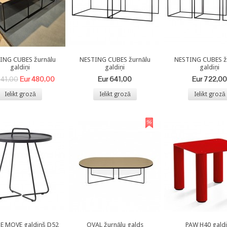
ING CUBES žurnālu
NESTING CUBES žurnālu
NESTING CUBES ž
galdiņi
galdiņi
galdiņi
Eur 480,00
Eur 641,00
Eur 722,00
641,00
Ielikt grozā
Ielikt grozā
Ielikt grozā
E MOVE galdiņš D52
OVAL žurnālu galds
PAW H40 gald