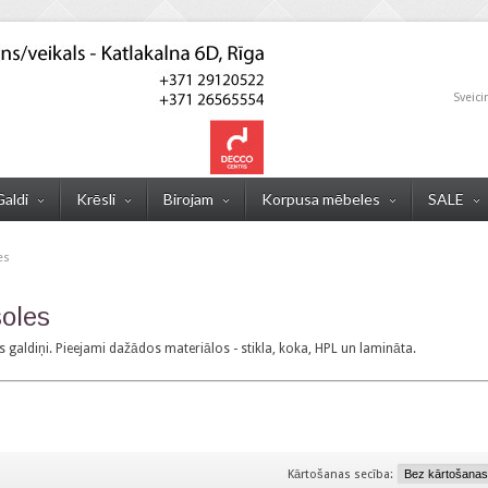
Sveici
Galdi
Krēsli
Birojam
Korpusa mēbeles
SALE
es
soles
galdiņi. Pieejami dažādos materiālos - stikla, koka, HPL un lamināta.
Kārtošanas secība: