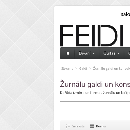
Dīvāni
Gultas
>
>
Sākums
Galdi
Žurnālu galdi un konsol
Žurnālu galdi un kon
Dažāda izmēra un formas žurnālu un kafijas 
Saraksts
Režģis