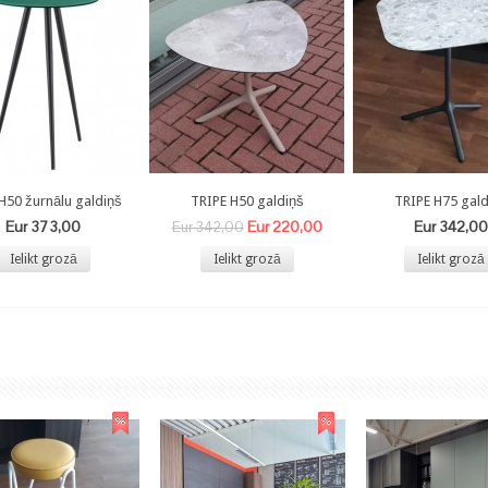
H50 žurnālu galdiņš
TRIPE H50 galdiņš
TRIPE H75 gald
Eur 373,00
Eur 220,00
Eur 342,00
Eur 342,00
Ielikt grozā
Ielikt grozā
Ielikt grozā