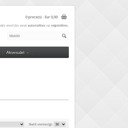
0 prece(s) - Eur 0,00
nāts viesi! Jūs varat
autorizēties
vai
reģistrēties
.
Aksesuāri
Skatīt vienlaicīgi: