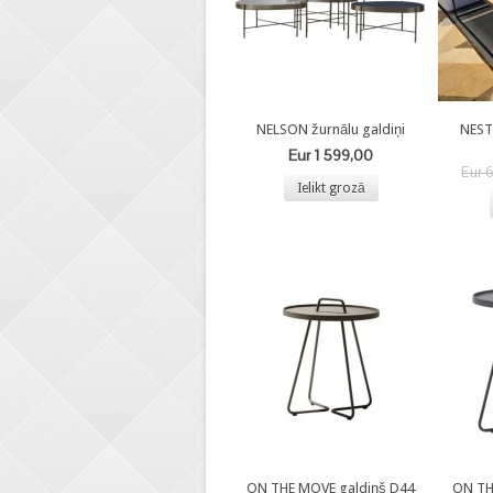
NELSON žurnālu galdiņi
NEST
Eur 1 599,00
Eur 
Ielikt grozā
ON THE MOVE galdiņš D44
ON TH