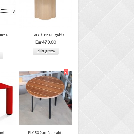
urnālu
OLIVIA žurnālu galds
Eur 470,00
Ielikt grozā
iņš
PLY 50 žurnālu galds