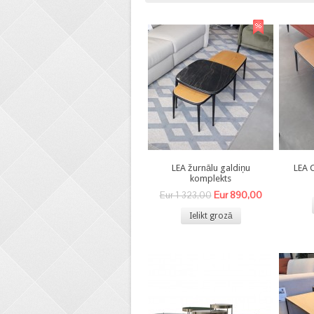
LEA žurnālu galdiņu
LEA 
komplekts
Eur 890,00
Eur 1 323,00
Ielikt grozā