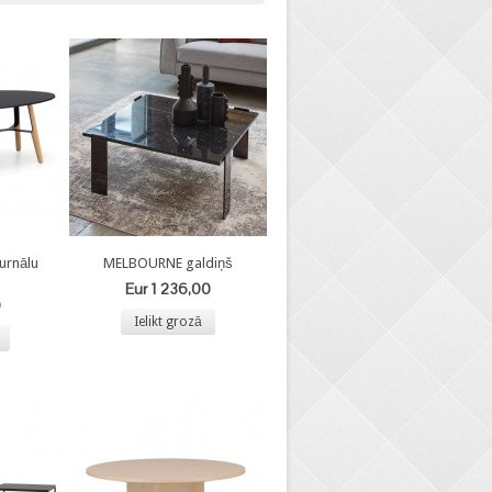
urnālu
MELBOURNE galdiņš
Eur 1 236,00
0
Ielikt grozā