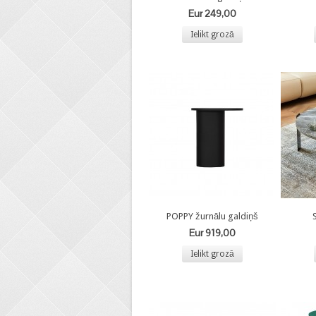
Eur 249,00
Ielikt grozā
POPPY žurnālu galdiņš
Eur 919,00
Ielikt grozā