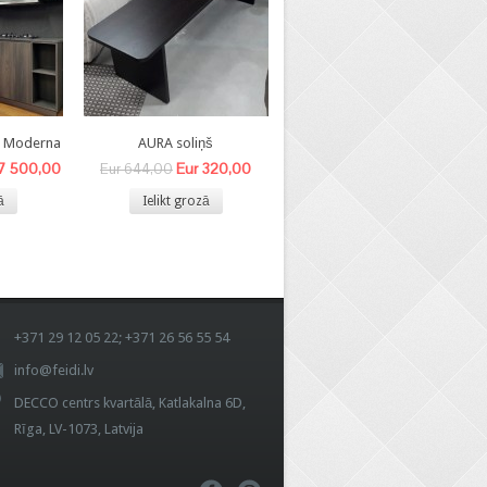
8 Moderna
AURA soliņš
BEA- V krēsls
 7 500,00
Eur 320,00
Eur 140,00
Eur 644,00
Eur 340,00
ā
Ielikt grozā
Ielikt grozā
+371 29 12 05 22; +371 26 56 55 54
info@feidi.lv
DECCO centrs kvartālā, Katlakalna 6D,
Rīga, LV-1073, Latvija