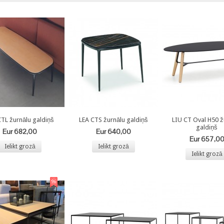
CTL žurnālu galdiņš
LEA CTS žurnālu galdiņš
LIU CT Oval H50 ž
galdiņš
Eur 682,00
Eur 640,00
Eur 657,0
Ielikt grozā
Ielikt grozā
Ielikt grozā