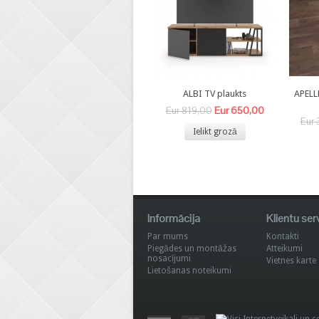
ALBI TV plaukts
APELL
Eur 650,00
Eur 819,00
Eur 
Ielikt grozā
Informācija
Klientu ser
Par mums
Kontakti
Piegādes un montāžas
Atteikumi
nosacījumi
Vietnes karte
Lietošanas noteikumi