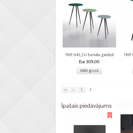
TRIP H45_CU žurnālu galdiņš
TRIP 
Eur 309,00
Ielikt grozā
«
‹
1
2
Īpašais piedāvājums