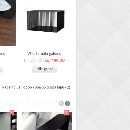
iņš
VEIL žurnālu galdiņš
Eur 490,00
Eur 706,00
Ielikt grozā
Rāda no 31 līdz 55 kopā 55 (Kopā lapu - 2)