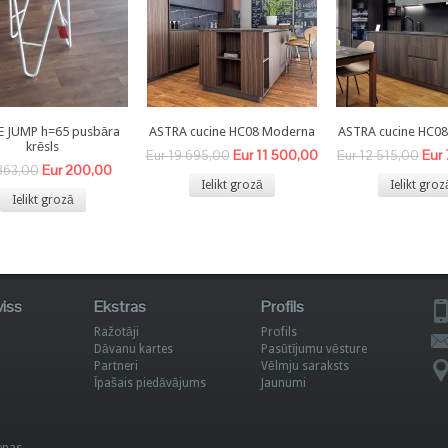
E JUMP h=65 pusbāra
ASTRA cucine HC08 Moderna
ASTRA cucine HC0
krēsls
Eur 11 500,00
Eur
Eur 19 695,00
Eur 12 515,00
Eur 200,00
363,00
Ielikt grozā
Ielikt groz
Ielikt grozā
viss
Ekstras
Profils
Ražotāji
Profils
Dāvanu kartes
Pasūtījumu vēsture
Partneri
Vēlmju saraksts
Īpašais piedāvājums
Jaunumi