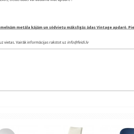
r melnām metāla kājām un sēdvietu mākslīgās ādas Vintage apdarē. Pi
z vietas. Vairāk informācijas rakstot uz
info@feidi.lv