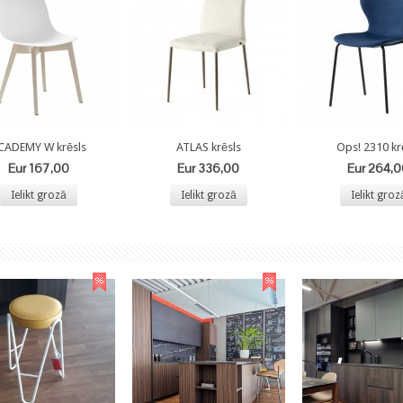
CADEMY W krēsls
ATLAS krēsls
Ops! 2310 kr
Eur 167,00
Eur 336,00
Eur 264,
Ielikt grozā
Ielikt grozā
Ielikt groz