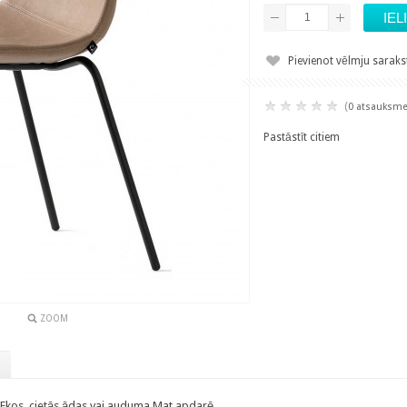
Pievienot vēlmju sarak
(
0 atsauksm
Pastāstīt citiem
ZOOM
 Ekos, cietās ādas vai auduma Mat apdarē .