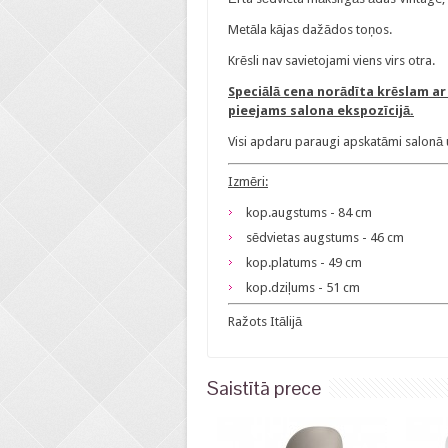
Metāla kājas dažādos toņos.
Krēsli nav savietojami viens virs otra.
Speciālā cena norādīta krēslam a
pieejams salona ekspozīcijā.
Visi apdaru paraugi apskatāmi salonā u
Izmēri:
kop.augstums - 84 cm
sēdvietas augstums - 46 cm
kop.platums - 49 cm
kop.dziļums - 51 cm
Ražots Itālijā
Saistītā prece