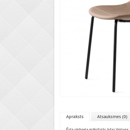
Apraksts
Atsauksmes (0)
Ērta sēdvieta mākslīgās ādas Vintage,