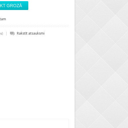
stam
|
)
Rakstīt atsauksmi
es