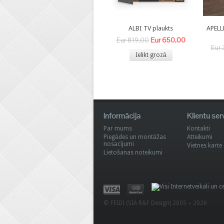
ALBI TV plaukts
APELL
Eur 650,00
Eur 819,00
Eur 
Ielikt grozā
Informācija
Klientu ser
Par mums
Kontakti
Piegādes un montāžas
Atteikumi
nosacījumi
Vietnes karte
Lietošanas noteikumi
© FEIDI (SIA R&F Design) 2005 – 2026