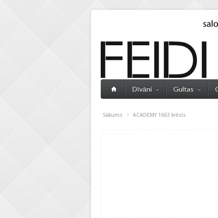
Dīvāni
Gultas
>
Sākums
ACADEMY 1663 krēsls