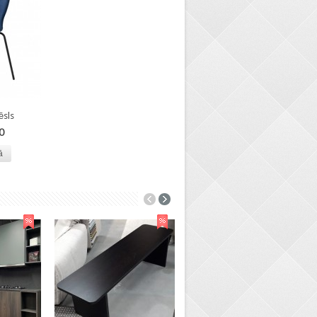
ēsls
00
ā