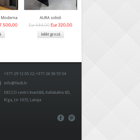
8 Moderna
AURA soliņš
BEA- V krēsls
 7 500,00
Eur 320,00
Eur 140,00
Eur 644,00
Eur 340,00
ā
Ielikt grozā
Ielikt grozā
+371 29 12 05 22; +371 26 56 55 54
info@feidi.lv
DECCO centrs kvartālā, Katlakalna 6D,
Rīga, LV-1073, Latvija