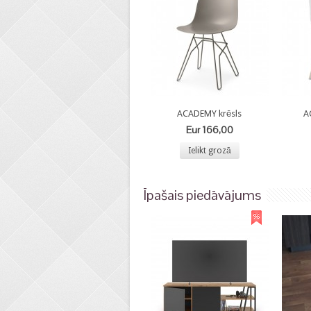
ACADEMY krēsls
A
Eur 166,00
Ielikt grozā
Īpašais piedāvājums