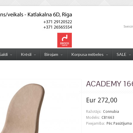
Sveici
Galdi
Krēsli
Birojam
Korpusa mēbeles
SALE
ACADEMY 166
Eur 272,00
Ražotājs:
Connubia
Modelis:
CB1663
Pieejamība:
Pēc Pasūtījuma