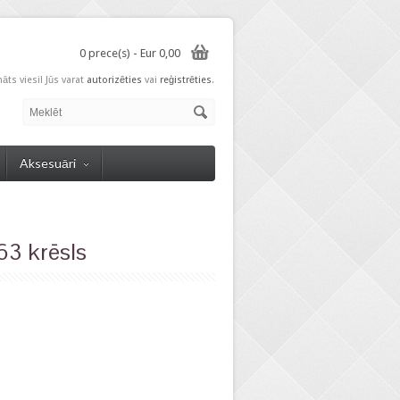
0 prece(s) - Eur 0,00
nāts viesi! Jūs varat
autorizēties
vai
reģistrēties
.
Aksesuāri
3 krēsls