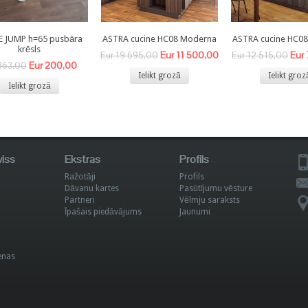
E JUMP h=65 pusbāra
ASTRA cucine HC08 Moderna
ASTRA cucine HC0
krēsls
Eur 11 500,00
Eur
Eur 19 695,00
Eur 12 515,00
Eur 200,00
363,00
Ielikt grozā
Ielikt groz
Ielikt grozā
viss
Ekstras
Profils
Ražotāji
Profils
Dāvanu kartes
Pasūtījumu vēsture
Partneri
Vēlmju saraksts
Īpašais piedāvājums
Jaunumi