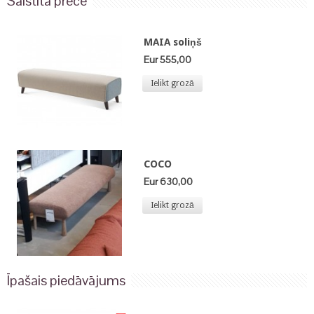
Saistītā prece
MAIA soliņš
Eur 555,00
Ielikt grozā
COCO
Eur 630,00
Ielikt grozā
Īpašais piedāvājums