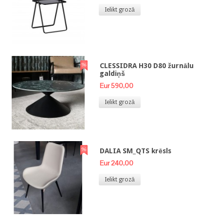
Ielikt grozā
CLESSIDRA H30 D80 žurnālu
galdiņš
Eur 590,00
Ielikt grozā
DALIA SM_QTS krēsls
Eur 240,00
Ielikt grozā