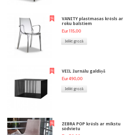
VANITY plastmasas krēsls ar
roku balstiem
Eur 115,00
Ielikt grozā
VEIL žurnālu galdiņš
Eur 490,00
Ielikt grozā
ZEBRA POP krēsls ar mīkstu
sēdvietu