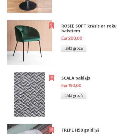
ROSIE SOFT krēsls ar roku
balstiem
Eur 200,00
Ielikt grozā
SCALA paklājs
Eur 190,00
Ielikt grozā
TRIPE H50 galdiņš