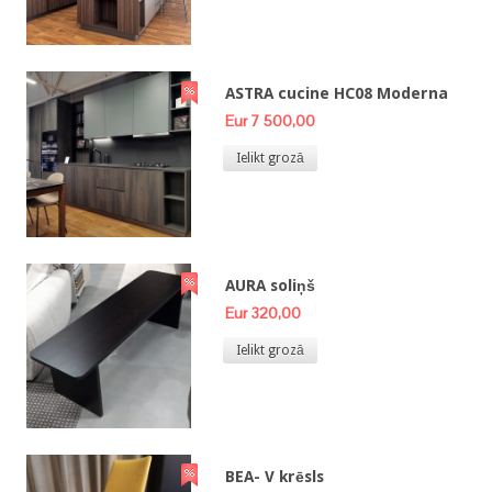
ASTRA cucine HC08 Moderna
Eur 7 500,00
Ielikt grozā
AURA soliņš
Eur 320,00
Ielikt grozā
BEA- V krēsls