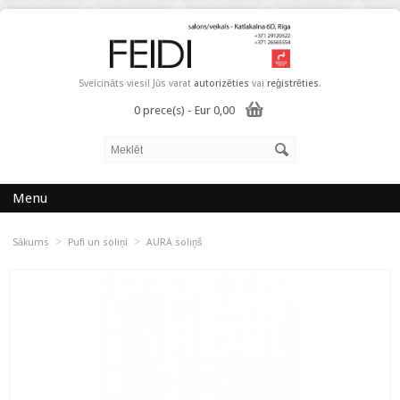
Sveicināts viesi! Jūs varat
autorizēties
vai
reģistrēties
.
0 prece(s) - Eur 0,00
Menu
>
>
Sākums
Pufi un soliņi
AURA soliņš