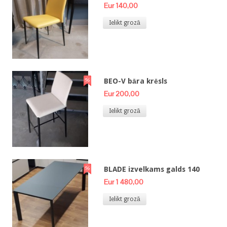
Eur 140,00
Ielikt grozā
BEO-V bāra krēsls
Eur 200,00
Ielikt grozā
BLADE izvelkams galds 140
Eur 1 480,00
Ielikt grozā