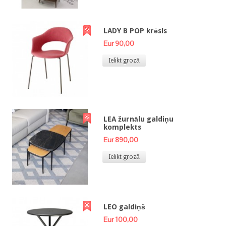
LADY B POP krēsls
Eur 90,00
Ielikt grozā
LEA žurnālu galdiņu
komplekts
Eur 890,00
Ielikt grozā
LEO galdiņš
Eur 100,00