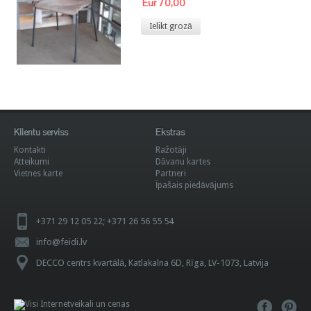
Eur 70,00
Ielikt grozā
Klientu serviss
Ekstras
Kontakti
Ražotāji
Atteikumi
Dāvanu kartes
Vietnes karte
Partneri
Īpašais piedāvājums
+371 29 12 05 22; +371 26 56 55 54
info@feidi.lv
DECCO centrs kvartālā, Katlakalna 6D, Rīga, LV-1073, Latvija