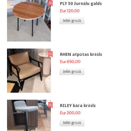
PLY 50 žurnālu galds
Eur 120,00
Ielikt grozā
RHEN atpūtas krēsls
Eur 690,00
Ielikt grozā
RILEY bāra krēsls
Eur 200,00
Ielikt grozā