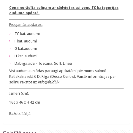
Cena norādīta soliņam ar sēdvietas spilvenu TC kategorijas
auduma apdarē.
Pieejamās apdares:
TC kat. audumi
F kat. audumi
G kat.audumi
H kat. audumi
Dabīgā āda - Toscana, Soft, Linea
Visi audumu un ādas paraugi apskatāmi pie mums salonā -
Katlakalna ielā 6 D, Rīga (Decco Centrs). Vairāk informācijas par
soliņu rakstot uz
info@feidi.lv
Izmēri (cm):
160 x 46 x H 42 cm
Ražots Itālijā