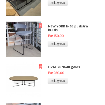
Ielikt grozā
NEW YORK h-65 pusbāra
krēsls
Eur 150,00
Ielikt grozā
OVAL žurnālu galds
Eur 280,00
Ielikt grozā