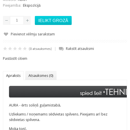
Pieejamība:
Ekspozīcijā
Pievienot vēlmju sarakstam
|
(
)
Rakstīt atsauksmi
0 atsauksmes
Pastāstīt citiem
Apraksts
Atsauksmes (0)
AURA - ērts soliņš guļamistabā.
Uzliekams / noņemams sēdvietas spilvens. Pieejams arī bez
sēdvietas spilvena.
Moka tonī.