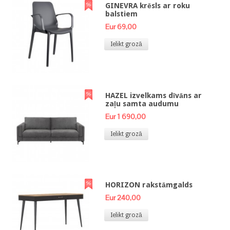
GINEVRA krēsls ar roku
balstiem
Eur 69,00
Ielikt grozā
HAZEL izvelkams dīvāns ar
zaļu samta audumu
Eur 1 690,00
Ielikt grozā
HORIZON rakstāmgalds
Eur 240,00
Ielikt grozā