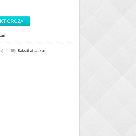
stam
|
)
Rakstīt atsauksmi
es