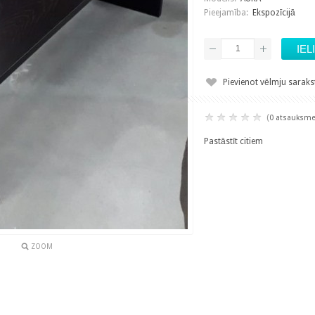
Pieejamība:
Ekspozīcijā
Pievienot vēlmju sarak
(
0 atsauksm
Pastāstīt citiem
ZOOM