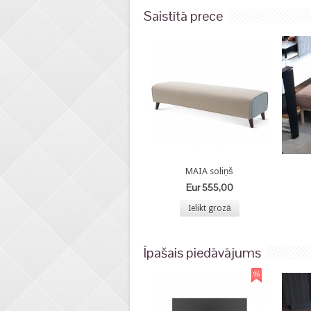
Saistītā prece
MAIA soliņš
Eur 555,00
Ielikt grozā
Īpašais piedāvājums