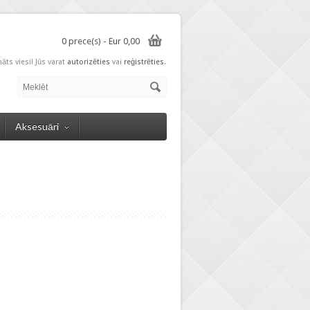
0 prece(s) - Eur 0,00
nāts viesi! Jūs varat
autorizēties
vai
reģistrēties
.
Aksesuāri