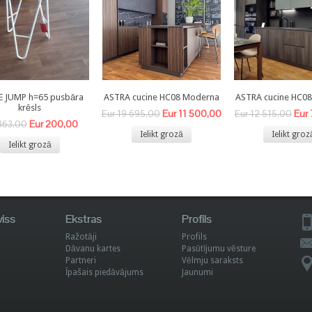
E JUMP h=65 pusbāra
ASTRA cucine HC08 Moderna
ASTRA cucine HC0
krēsls
Eur 11 500,00
Eur
Eur 19 695,00
Eur 12 515,00
Eur 200,00
363,00
Ielikt grozā
Ielikt groz
Ielikt grozā
viss
Ekstras
Profils
Ražotāji
Profils
Dāvanu kartes
Pasūtījumu vēsture
Partneri
Vēlmju saraksts
Īpašais piedāvājums
Jaunumi