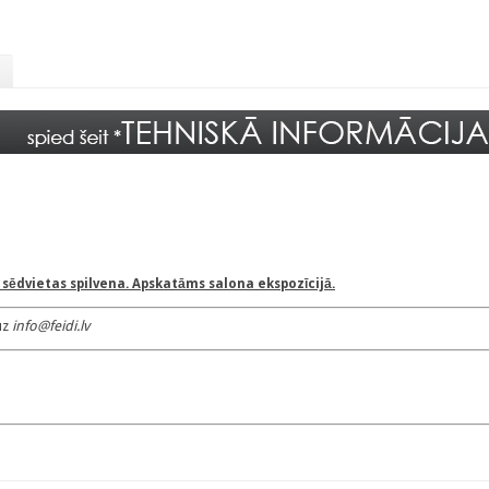
sēdvietas spilvena. Apskatāms salona ekspozīcijā.
uz
info@feidi.lv