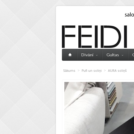
Dīvāni
Gultas
>
>
Sākums
Pufi un soliņi
AURA soliņš