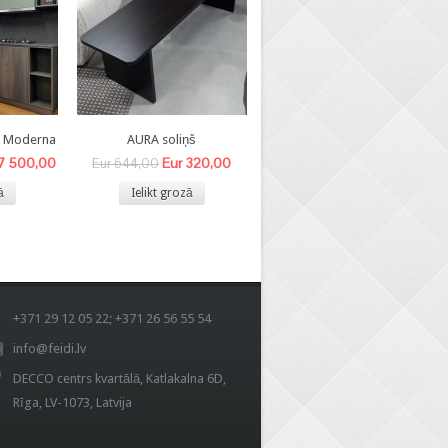
8 Moderna
AURA soliņš
BEA- V krēsls
 7 500,00
Eur 320,00
Eur 140,00
Eur 644,00
Eur 340,00
ā
Ielikt grozā
Ielikt grozā
+371 29 12 05 22; +371 26 56 55 54
info@feidi.lv
DECCO centrs kvartālā, Katlakalna 6D,
Rīga, LV-1073, Latvija