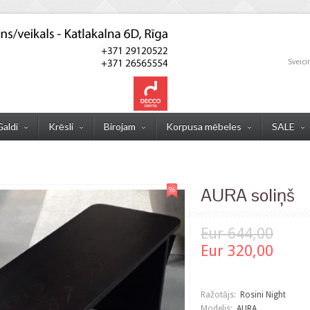
Sveici
Galdi
Krēsli
Birojam
Korpusa mēbeles
SALE
AURA soliņš
Eur 644,00
Eur 320,00
Ražotājs:
Rosini Night
Modelis:
AURA