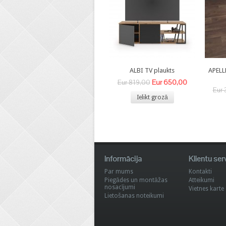
ALBI TV plaukts
APELL
Eur 650,00
Eur 819,00
Eur 
Ielikt grozā
Informācija
Klientu ser
Par mums
Kontakti
Piegādes un montāžas
Atteikumi
nosacījumi
Vietnes karte
Lietošanas noteikumi