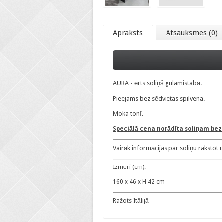
Apraksts
Atsauksmes (0)
AURA - ērts soliņš guļamistabā.
Pieejams bez sēdvietas spilvena.
Moka tonī.
Speciālā cena norādīta soliņam bez 
Vairāk informācijas par soliņu rakstot 
Izmēri (cm):
160 x 46 x H 42 cm
Ražots Itālijā