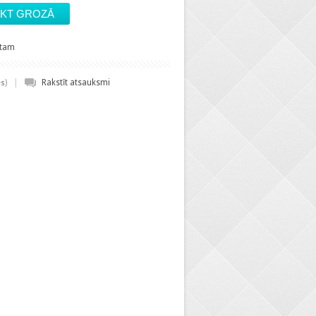
stam
|
)
Rakstīt atsauksmi
es