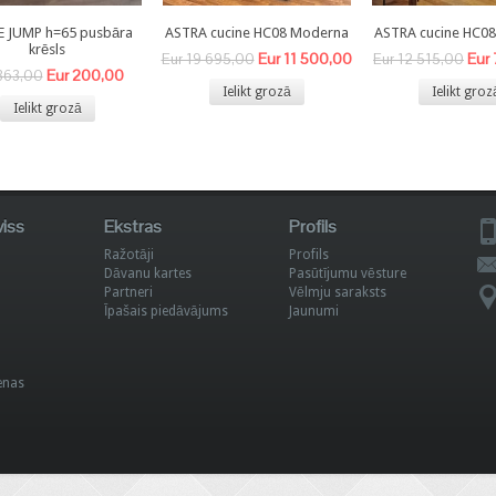
E JUMP h=65 pusbāra
ASTRA cucine HC08 Moderna
ASTRA cucine HC0
krēsls
Eur 11 500,00
Eur
Eur 19 695,00
Eur 12 515,00
Eur 200,00
363,00
Ielikt grozā
Ielikt groz
Ielikt grozā
viss
Ekstras
Profils
Ražotāji
Profils
Dāvanu kartes
Pasūtījumu vēsture
Partneri
Vēlmju saraksts
Īpašais piedāvājums
Jaunumi