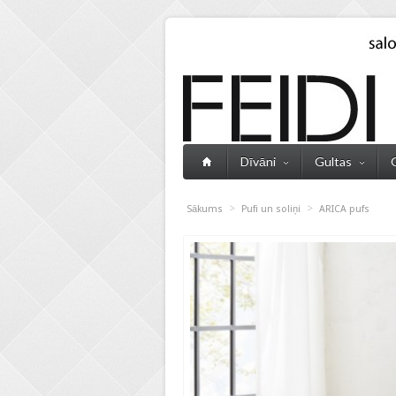
Dīvāni
Gultas
>
>
Sākums
Pufi un soliņi
ARICA pufs