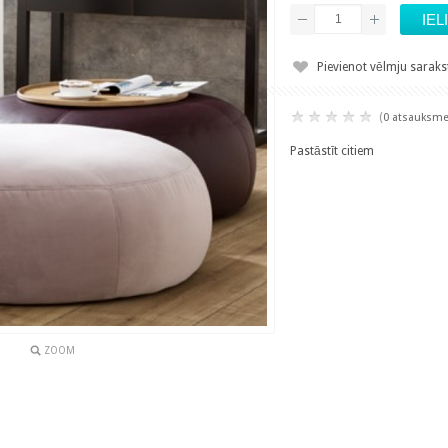
Pievienot vēlmju sarak
(
0 atsauksm
Pastāstīt citiem
ZOOM