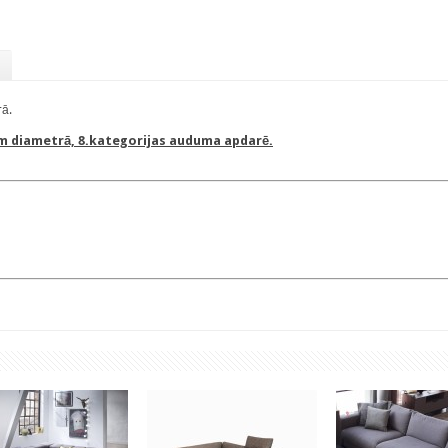
rā.
m diametrā, 8.kategorijas auduma apdarē.