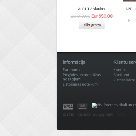
ALBI TV plaukts
APELL
Eur 650,00
Eur 819,00
Eur 
Ielikt grozā
Informācija
Klientu ser
Par mums
Kontakti
Piegādes un montāžas
Atteikumi
nosacījumi
Vietnes karte
Lietošanas noteikumi
© FEIDI (SIA R&F Design) 2005 – 2026