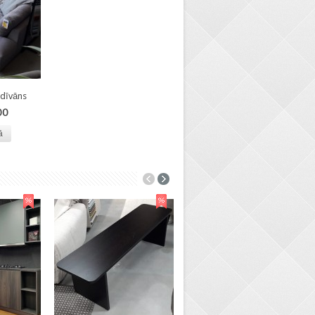
 dīvāns
00
ā