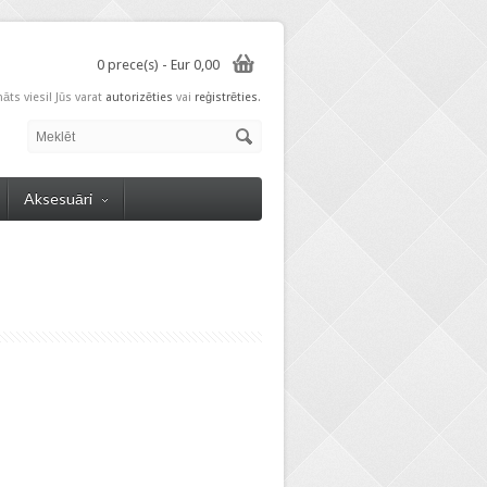
0 prece(s) - Eur 0,00
nāts viesi! Jūs varat
autorizēties
vai
reģistrēties
.
Aksesuāri