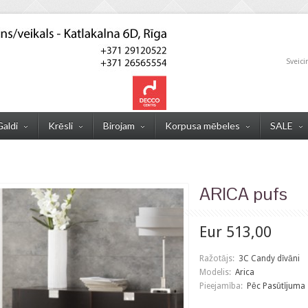
Sveici
Galdi
Krēsli
Birojam
Korpusa mēbeles
SALE
ARICA pufs
Eur 513,00
Ražotājs:
3C Candy dīvāni
Modelis:
Arica
Pieejamība:
Pēc Pasūtījuma