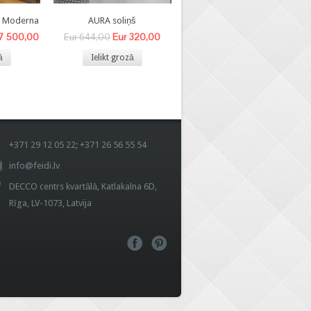
8 Moderna
AURA soliņš
BEA- V krēsls
 7 500,00
Eur 320,00
Eur 140,00
Eur 644,00
Eur 340,00
ā
Ielikt grozā
Ielikt grozā
+371 29 12 05 22; +371 26 56 55 54
info@feidi.lv
DECCO centrs kvartālā, Katlakalna 6D,
Rīga, LV-1073, Latvija