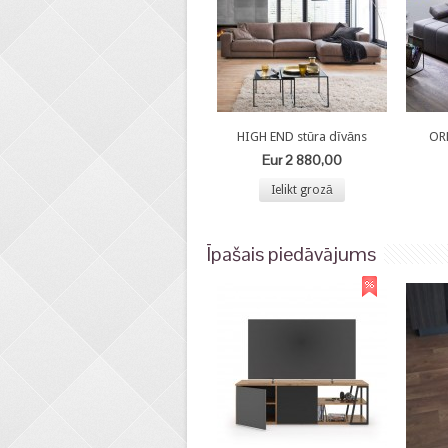
HIGH END stūra dīvāns
OR
Eur 2 880,00
Ielikt grozā
Īpašais piedāvājums