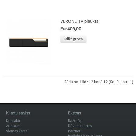
VERONE TV plaukts
Eur 409,00
Ielikt grozā
Rāda no 1 līdz 12 kopā 12 (Kopā lapu - 1)
Klientu serviss
Ekstras
Kontakti
Ražotāji
Atteikumi
Dāvanu kartes
Vietnes karte
Partneri