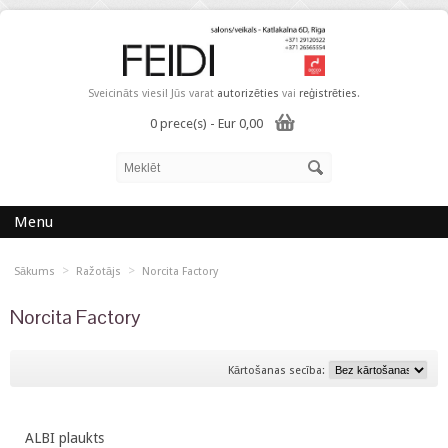
Sveicināts viesi! Jūs varat
autorizēties
vai
reģistrēties
.
0 prece(s) - Eur 0,00
Menu
>
>
Sākums
Ražotājs
Norcita Factory
Norcita Factory
Kārtošanas secība:
ALBI plaukts