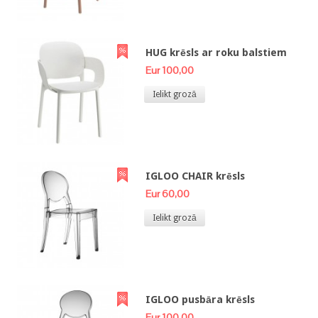
HUG krēsls ar roku balstiem
Eur 100,00
Ielikt grozā
IGLOO CHAIR krēsls
Eur 60,00
Ielikt grozā
IGLOO pusbāra krēsls
Eur 100,00