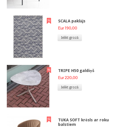
SCALA paklājs
Eur 190,00
Ielikt grozā
TRIPE H50 galdiņš
Eur 220,00
Ielikt grozā
TUKA SOFT krēsls ar roku
balstiem