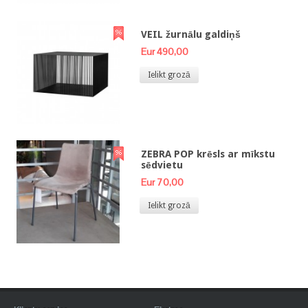
VEIL žurnālu galdiņš
Eur 490,00
Ielikt grozā
ZEBRA POP krēsls ar mīkstu
sēdvietu
Eur 70,00
Ielikt grozā