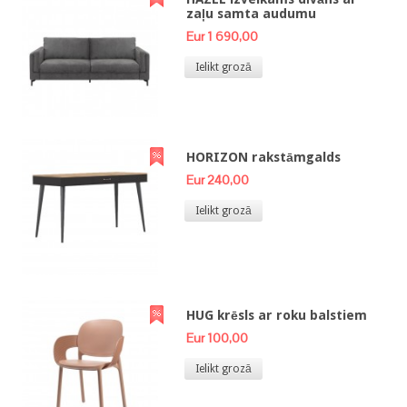
zaļu samta audumu
Eur 1 690,00
Ielikt grozā
HORIZON rakstāmgalds
Eur 240,00
Ielikt grozā
HUG krēsls ar roku balstiem
Eur 100,00
Ielikt grozā