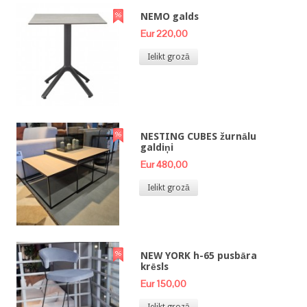
NEMO galds
Eur 220,00
Ielikt grozā
NESTING CUBES žurnālu
galdiņi
Eur 480,00
Ielikt grozā
NEW YORK h-65 pusbāra
krēsls
Eur 150,00
Ielikt grozā