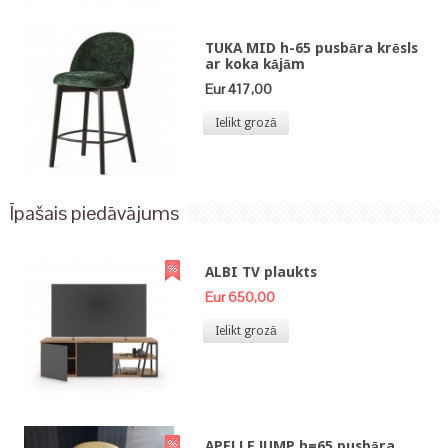
TUKA MID h-65 pusbāra krēsls
ar koka kājām
Eur 417,00
Ielikt grozā
Īpašais piedāvājums
ALBI TV plaukts
Eur 650,00
Ielikt grozā
APELLE JUMP h=65 pusbāra