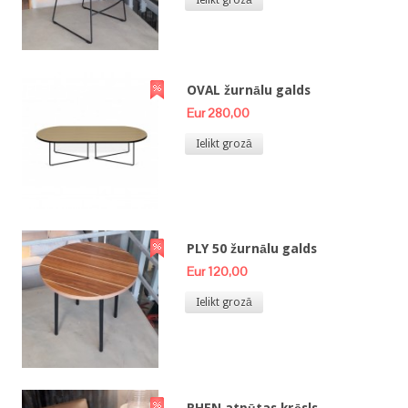
OVAL žurnālu galds
Eur 280,00
Ielikt grozā
PLY 50 žurnālu galds
Eur 120,00
Ielikt grozā
RHEN atpūtas krēsls