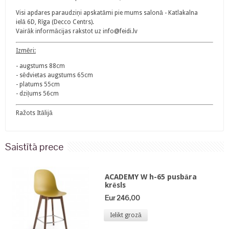
Visi apdares paraudziņi apskatāmi pie mums salonā - Katlakalna
ielā 6D, Rīga (Decco Centrs).
Vairāk informācijas rakstot uz info@feidi.lv
Izmēri:
- augstums 88cm
- sēdvietas augstums 65cm
- platums 55cm
- dziļums 56cm
Ražots Itālijā
Saistītā prece
ACADEMY W h-65 pusbāra
krēsls
Eur 246,00
Ielikt grozā