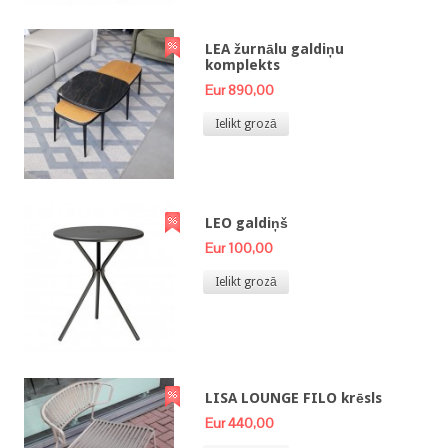
LEA žurnālu galdiņu
komplekts
Eur 890,00
Ielikt grozā
LEO galdiņš
Eur 100,00
Ielikt grozā
LISA LOUNGE FILO krēsls
Eur 440,00