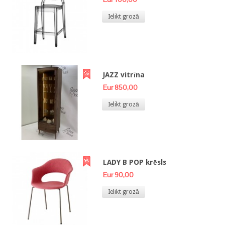
Ielikt grozā
JAZZ vitrīna
Eur 850,00
Ielikt grozā
LADY B POP krēsls
Eur 90,00
Ielikt grozā