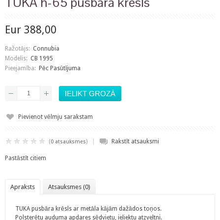
TUKA h-65 pusbāra krēsls
Eur 388,00
Ražotājs:
Connubia
Modelis:
CB 1995
Pieejamība:
Pēc Pasūtījuma
Pievienot vēlmju sarakstam
|
(
)
Rakstīt atsauksmi
0 atsauksmes
Pastāstīt citiem
Apraksts
Atsauksmes (0)
TUKA pusbāra krēsls ar metāla kājām dažādos toņos.
Polsterētu auduma apdares sēdvietu, ieliektu atzveltni.