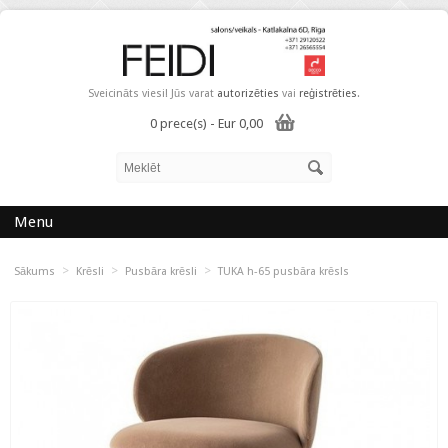
Sveicināts viesi! Jūs varat
autorizēties
vai
reģistrēties
.
0 prece(s) - Eur 0,00
Menu
>
>
>
Sākums
Krēsli
Pusbāra krēsli
TUKA h-65 pusbāra krēsls