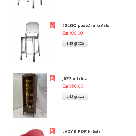
IGLOO pusbāra krēsls
Eur 100,00
Ielikt grozā
JAZZ vitrīna
Eur 850,00
Ielikt grozā
LADY B POP krēsls