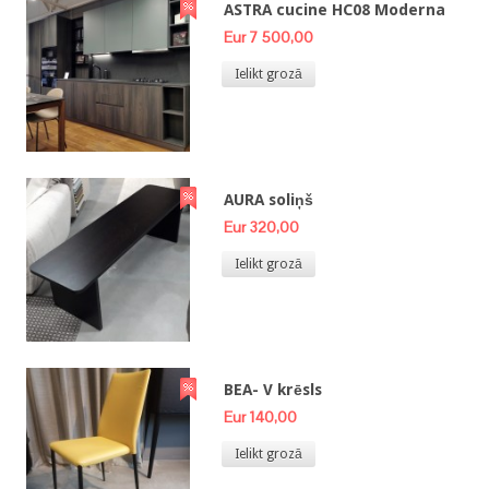
ASTRA cucine HC08 Moderna
Eur 7 500,00
Ielikt grozā
AURA soliņš
Eur 320,00
Ielikt grozā
BEA- V krēsls
Eur 140,00
Ielikt grozā