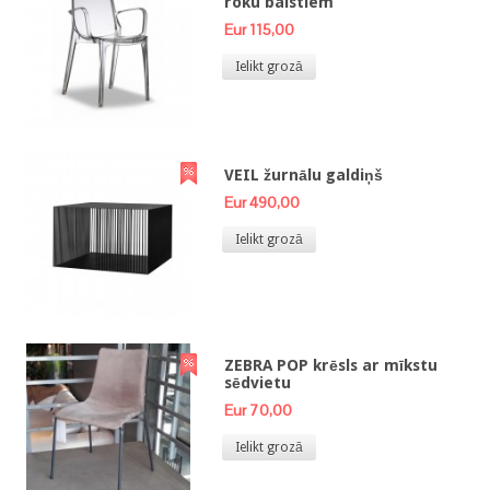
roku balstiem
Eur 115,00
Ielikt grozā
VEIL žurnālu galdiņš
Eur 490,00
Ielikt grozā
ZEBRA POP krēsls ar mīkstu
sēdvietu
Eur 70,00
Ielikt grozā