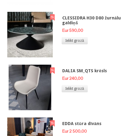
CLESSIDRA H30 D80 žurnālu
galdiņš
Eur 590,00
Ielikt grozā
DALIA SM_QTS krēsls
Eur 240,00
Ielikt grozā
EDDA stūra dīvāns
Eur 2 500,00