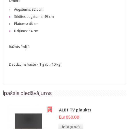
Izmēri:
Augstums: 82,5cm
Sēdītes augstums: 49 cm
Platums: 46 cm
Dziļums: 54 cm
Ražots Polijā
Daudzums kastē - 1 gab. (10 kg)
Īpašais piedāvājums
ALBI TV plaukts
Eur 650,00
Ielikt grozā