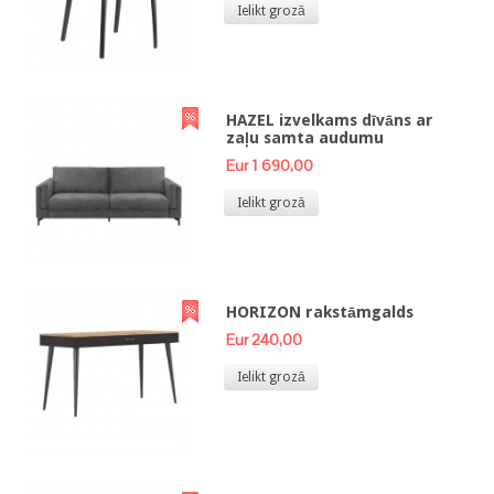
Ielikt grozā
HAZEL izvelkams dīvāns ar
zaļu samta audumu
Eur 1 690,00
Ielikt grozā
HORIZON rakstāmgalds
Eur 240,00
Ielikt grozā