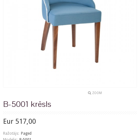
ZOOM
B-5001 krēsls
Eur 517,00
Ražotājs:
Paged
Modelis:
B-5001