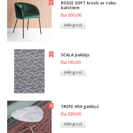
ROSIE SOFT krēsls ar roku
balstiem
Eur 200,00
Ielikt grozā
SCALA paklājs
Eur 190,00
Ielikt grozā
TRIPE H50 galdiņš
Eur 220,00
Ielikt grozā