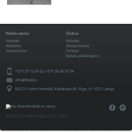
Klientu serviss
Ekstras
Kontakti
Ražotāji
Atteikumi
Dāvanu kartes
Vietnes karte
Partneri
Īpašais piedāvājums
+371 29 12 05 22; +371 26 56 55 54
info@feidi.lv
DECCO centrs kvartālā, Katlakalna 6D, Rīga, LV-1073, Latvija
© FEIDI (SIA R&F Design) 2005 – 2026