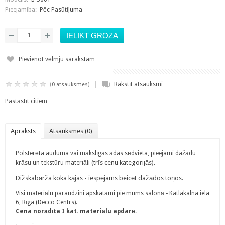
Pieejamība:
Pēc Pasūtījuma
Pievienot vēlmju sarakstam
|
(
)
Rakstīt atsauksmi
0 atsauksmes
Pastāstīt citiem
Apraksts
Atsauksmes (0)
Polsterēta auduma vai mākslīgās ādas sēdvieta, pieejami dažādu
(trīs cenu kategorijās).
krāsu un tekstūru materiāli
Dižskabārža koka kājas - iespējams beicēt dažādos toņos.
Visi materiālu paraudziņi apskatāmi pie mums salonā - Katlakalna iela
6, Rīga (Decco Centrs).
Cena norādīta I kat. materiālu apdarē.