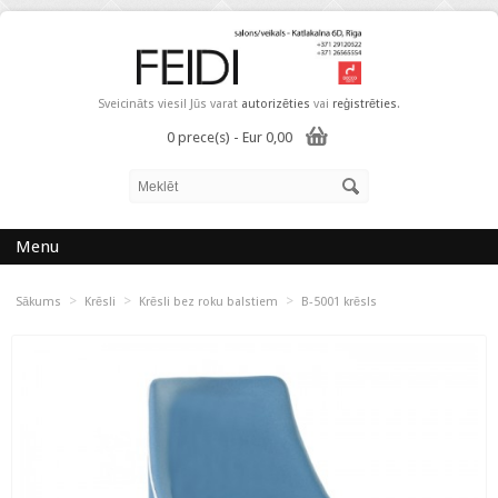
Sveicināts viesi! Jūs varat
autorizēties
vai
reģistrēties
.
0 prece(s) - Eur 0,00
Menu
>
>
>
Sākums
Krēsli
Krēsli bez roku balstiem
B-5001 krēsls