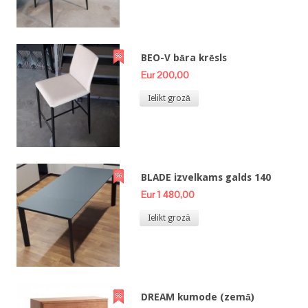
BEO-V bāra krēsls
Eur 200,00
Ielikt grozā
BLADE izvelkams galds 140
Eur 1 480,00
Ielikt grozā
DREAM kumode (zemā)