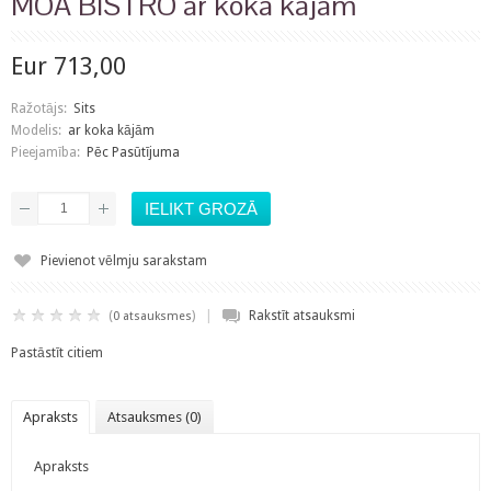
MOA BISTRO ar koka kājām
Eur 713,00
Ražotājs:
Sits
Modelis:
ar koka kājām
Pieejamība:
Pēc Pasūtījuma
Pievienot vēlmju sarakstam
|
(
)
Rakstīt atsauksmi
0 atsauksmes
Pastāstīt citiem
Apraksts
Atsauksmes (0)
Apraksts