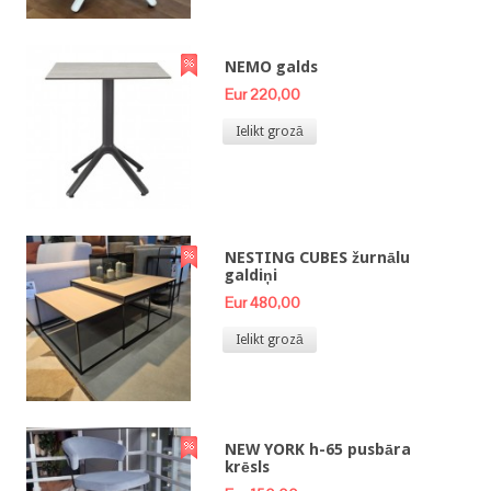
NEMO galds
Eur 220,00
Ielikt grozā
NESTING CUBES žurnālu
galdiņi
Eur 480,00
Ielikt grozā
NEW YORK h-65 pusbāra
krēsls