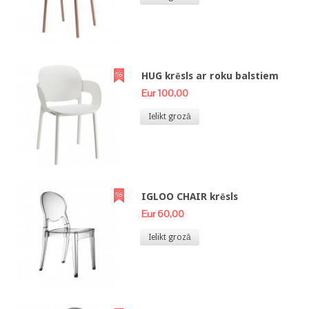
HUG krēsls ar roku balstiem
Eur 100,00
Ielikt grozā
IGLOO CHAIR krēsls
Eur 60,00
Ielikt grozā