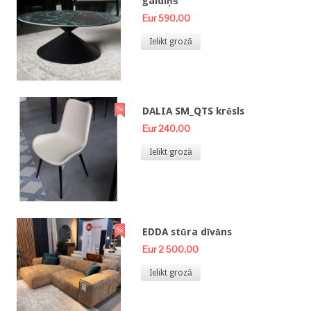
galdiņš
Eur 590,00
Ielikt grozā
DALIA SM_QTS krēsls
Eur 240,00
Ielikt grozā
EDDA stūra dīvāns
Eur 2 500,00
Ielikt grozā