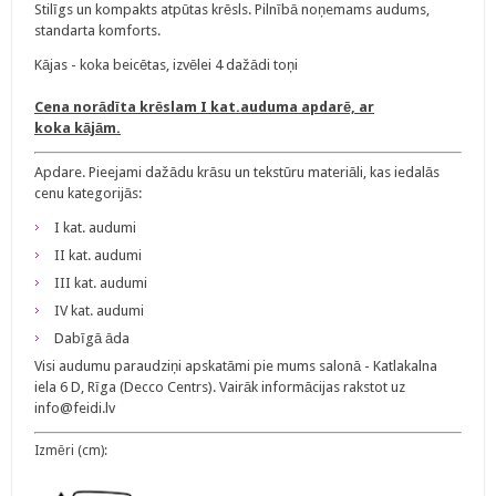
Stilīgs un kompakts atpūtas krēsls. Pilnībā noņemams audums,
standarta komforts.
Kājas - koka beicētas, izvēlei 4 dažādi toņi
Cena norādīta krēslam I kat.auduma apdarē, ar
koka kājām.
Apdare. Pieejami dažādu krāsu un tekstūru materiāli, kas iedalās
cenu kategorijās:
I kat. audumi
II kat. audumi
III kat. audumi
IV kat. audumi
Dabīgā āda
Visi audumu paraudziņi apskatāmi pie mums salonā - Katlakalna
iela 6 D, Rīga (Decco Centrs). Vairāk informācijas rakstot uz
info@feidi.lv
Izmēri (cm):