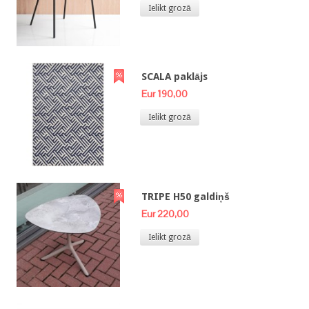
Ielikt grozā
SCALA paklājs
Eur 190,00
Ielikt grozā
TRIPE H50 galdiņš
Eur 220,00
Ielikt grozā