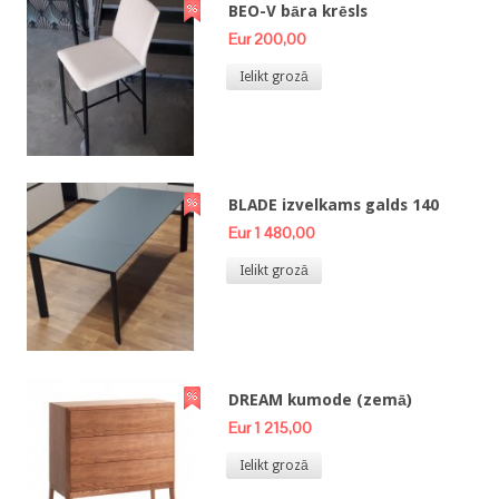
BEO-V bāra krēsls
Eur 200,00
Ielikt grozā
BLADE izvelkams galds 140
Eur 1 480,00
Ielikt grozā
DREAM kumode (zemā)
Eur 1 215,00
Ielikt grozā