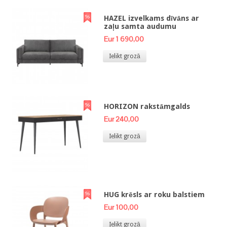
HAZEL izvelkams dīvāns ar
zaļu samta audumu
Eur 1 690,00
Ielikt grozā
HORIZON rakstāmgalds
Eur 240,00
Ielikt grozā
HUG krēsls ar roku balstiem
Eur 100,00
Ielikt grozā