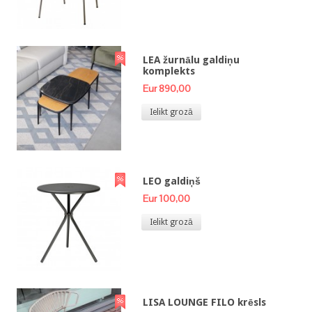
LEA žurnālu galdiņu
komplekts
Eur 890,00
Ielikt grozā
LEO galdiņš
Eur 100,00
Ielikt grozā
LISA LOUNGE FILO krēsls