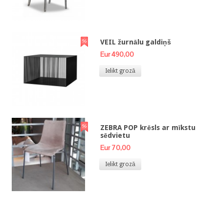
VEIL žurnālu galdiņš
Eur 490,00
Ielikt grozā
ZEBRA POP krēsls ar mīkstu
sēdvietu
Eur 70,00
Ielikt grozā