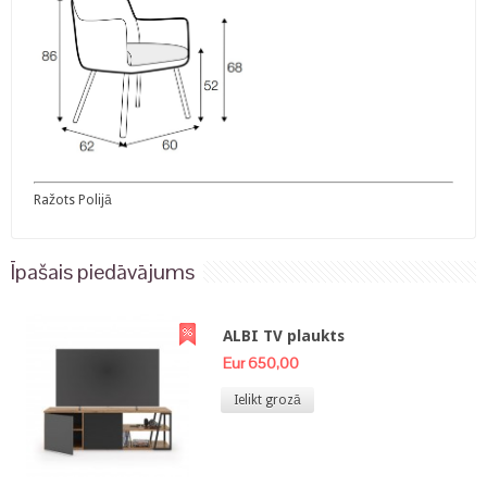
Ražots Polijā
Īpašais piedāvājums
ALBI TV plaukts
Eur 650,00
Ielikt grozā