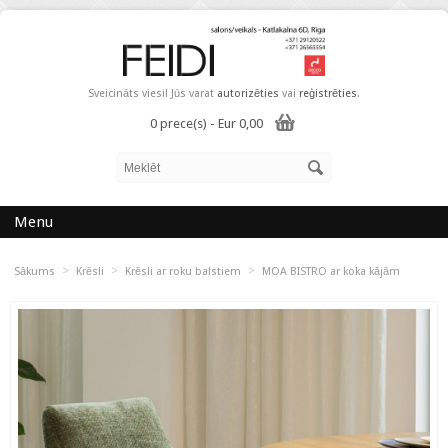
Sveicināts viesi! Jūs varat
autorizēties
vai
reģistrēties
.
0 prece(s) - Eur 0,00
Menu
>
>
>
Sākums
Krēsli
Krēsli ar roku balstiem
MOA BISTRO ar koka kājām