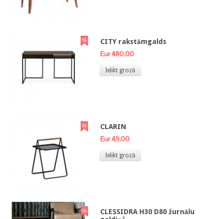
CITY rakstāmgalds
Eur 480,00
Ielikt grozā
CLARIN
Eur 49,00
Ielikt grozā
CLESSIDRA H30 D80 žurnālu