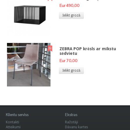
Eur 490,00
Ielikt grozā
ZEBRA POP krēsls ar mīkstu
sēdvietu
Eur 70,00
Ielikt grozā
Klientu serviss
Ekstras
Kontakti
Ražotāji
Atteikumi
Dāvanu kartes