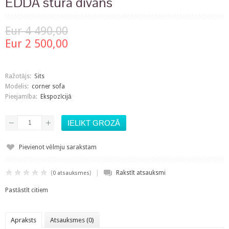
EDDA stūra dīvāns
Eur 4 490,00
Eur 2 500,00
Ražotājs:
Sits
Modelis:
corner sofa
Pieejamība:
Ekspozīcijā
Pievienot vēlmju sarakstam
|
(
)
Rakstīt atsauksmi
0 atsauksmes
Pastāstīt citiem
Apraksts
Atsauksmes (0)