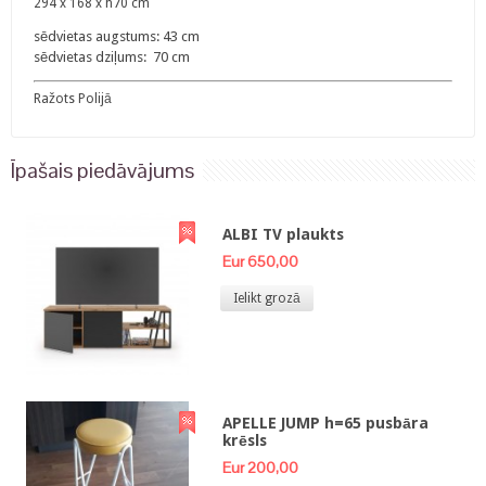
294 x 168 x h70 cm
sēdvietas augstums: 43 cm
sēdvietas dziļums: 70 cm
Ražots Polijā
Īpašais piedāvājums
ALBI TV plaukts
Eur 650,00
Ielikt grozā
APELLE JUMP h=65 pusbāra
krēsls
Eur 200,00