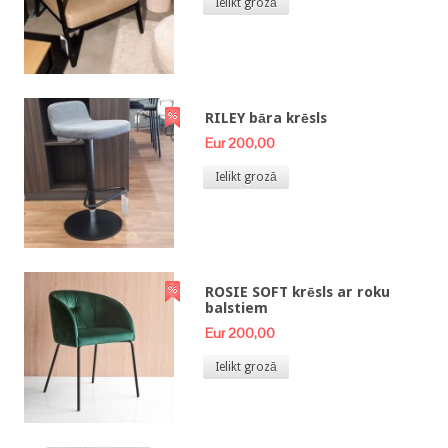
Ielikt grozā
RILEY bāra krēsls
Eur 200,00
Ielikt grozā
ROSIE SOFT krēsls ar roku
balstiem
Eur 200,00
Ielikt grozā