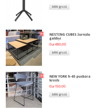
Ielikt grozā
NESTING CUBES žurnālu
galdiņi
Eur 480,00
Ielikt grozā
NEW YORK h-65 pusbāra
krēsls
Eur 150,00
Ielikt grozā