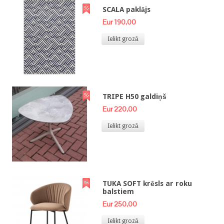
SCALA paklājs
Eur 190,00
Ielikt grozā
TRIPE H50 galdiņš
Eur 220,00
Ielikt grozā
TUKA SOFT krēsls ar roku
balstiem
Eur 250,00
Ielikt grozā