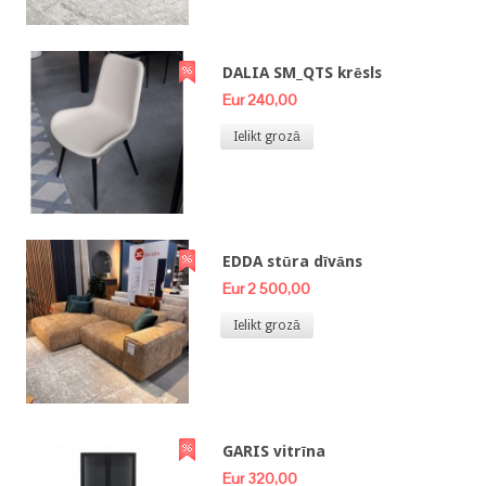
DALIA SM_QTS krēsls
Eur 240,00
Ielikt grozā
EDDA stūra dīvāns
Eur 2 500,00
Ielikt grozā
GARIS vitrīna
Eur 320,00