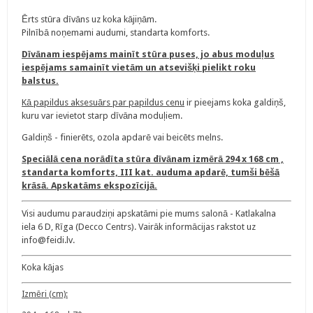
Ērts stūra dīvāns uz koka kājiņām.
Pilnībā noņemami audumi, standarta komforts.
Dīvānam iespējams mainīt stūra puses, jo abus moduļus
iespējams samainīt vietām un atsevišķi pielikt roku
balstus.
Kā papildus aksesuārs par papildus cenu
ir pieejams koka galdiņš,
kuru var ievietot starp dīvāna moduļiem.
Galdiņš - finierēts, ozola apdarē vai beicēts melns.
Speciālā cena norādīta stūra dīvānam izmērā 294 x 168 cm ,
standarta komforts, III kat. auduma apdarē, tumši bēšā
krāsā. Apskatāms ekspozīcijā.
Visi audumu paraudziņi apskatāmi pie mums salonā - Katlakalna
iela 6 D, Rīga (Decco Centrs). Vairāk informācijas rakstot uz
info@feidi.lv.
Koka kājas
Izmēri (cm):