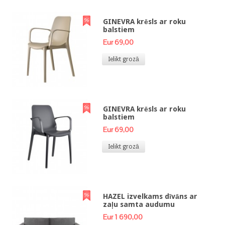
GINEVRA krēsls ar roku
balstiem
Eur 69,00
Ielikt grozā
GINEVRA krēsls ar roku
balstiem
Eur 69,00
Ielikt grozā
HAZEL izvelkams dīvāns ar
zaļu samta audumu
Eur 1 690,00