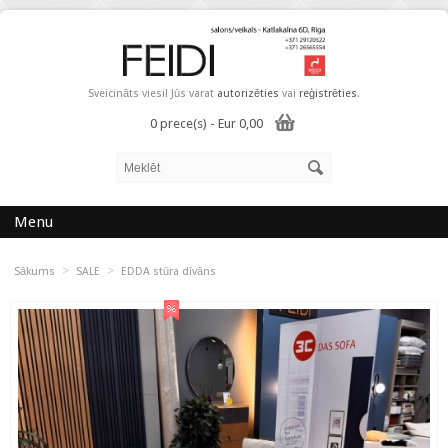
Sveicināts viesi! Jūs varat
autorizēties
vai
reģistrēties
.
0 prece(s) - Eur 0,00
Menu
>
>
Sākums
SALE
EDDA stūra dīvāns