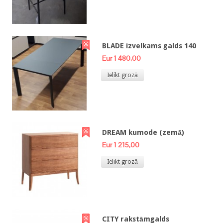
BLADE izvelkams galds 140
Eur 1 480,00
Ielikt grozā
DREAM kumode (zemā)
Eur 1 215,00
Ielikt grozā
CITY rakstāmgalds