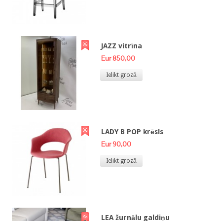
JAZZ vitrīna
Eur 850,00
Ielikt grozā
LADY B POP krēsls
Eur 90,00
Ielikt grozā
LEA žurnālu galdiņu