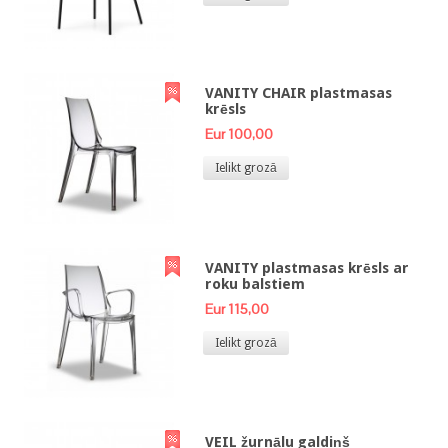
VANITY CHAIR plastmasas
krēsls
Eur 100,00
Ielikt grozā
VANITY plastmasas krēsls ar
roku balstiem
Eur 115,00
Ielikt grozā
VEIL žurnālu galdiņš