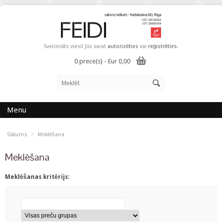
Sveicināts viesi! Jūs varat
autorizēties
vai
reģistrēties
.
0 prece(s) - Eur 0,00
Menu
>
Sākums
Meklēšana
Meklēšana
Meklēšanas kritērijs: